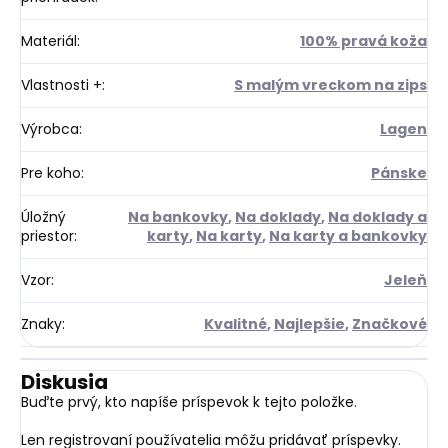
Materiál
:
100% pravá koža
Vlastnosti +
:
S malým vreckom na zips
Výrobca
:
Lagen
Pre koho
:
Pánske
Úložný
Na bankovky
,
Na doklady
,
Na doklady a
priestor
:
karty
,
Na karty
,
Na karty a bankovky
Vzor
:
Jeleň
Znaky
:
Kvalitné
,
Najlepšie
,
Značkové
Diskusia
Buďte prvý, kto napíše príspevok k tejto položke.
Len registrovaní používatelia môžu pridávať príspevky.