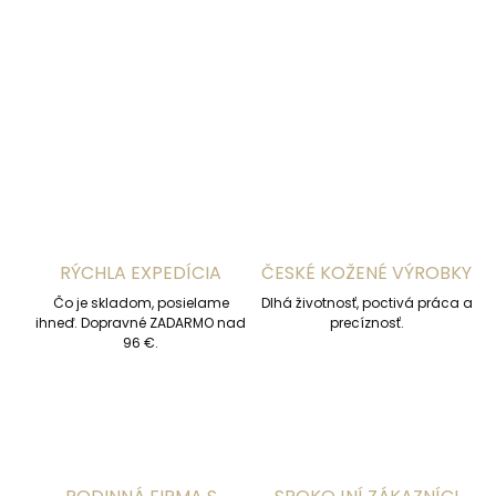
DETAILNÉ INFORMÁCIE
OPÝTAŤ SA
STRÁŽIŤ
RÝCHLA EXPEDÍCIA
ČESKÉ KOŽENÉ VÝROBKY
Čo je skladom, posielame
Dlhá životnosť, poctivá práca a
ihneď. Dopravné ZADARMO nad
precíznosť.
96 €.