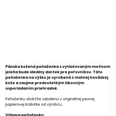
€11,10
Do košíka
Do košíka
Pánska kožená peňaženka s vytlačovaným motívom
jeleňa bude ideálny darček pre poľovníkov. Táto
peňaženka na výšku je vyrobená z matnej hovädzej
kože a zaujme predovšetkým šikovným
usporiadaním priehradok.
Peňaženku obdržíte zabalenú v originálnej pevnej
papierovej krabičke od výrobcu.
Výbava peňaženky: