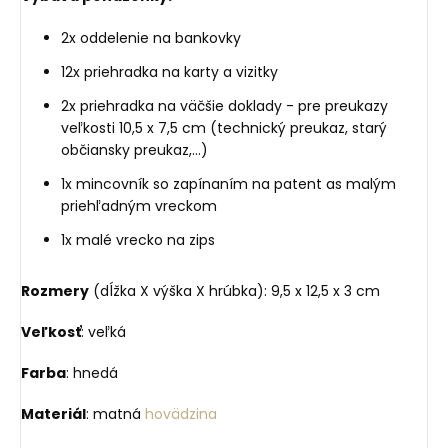
2x oddelenie na bankovky
12x priehradka na karty a vizitky
2x priehradka na väčšie doklady - pre preukazy
veľkosti 10,5 x 7,5 cm (technický preukaz, starý
občiansky preukaz,...)
1x mincovník so zapínaním na patent as malým
priehľadným vreckom
1x malé vrecko na zips
Rozmery
(dĺžka X výška X hrúbka): 9,5 x 12,5 x 3 cm
Veľkosť
: veľká
Farba
: hnedá
Materiál
: matná
hovädzina