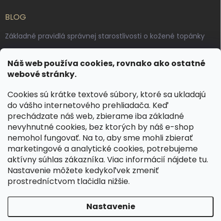
BLOG
Základné pravidlá správnej starostlivosti o kožené topánky
Ako sa starať o voskované, anilínové a olejované kože
Náš web používa cookies, rovnako ako ostatné
Výroba českých kožených opaskov: vôňa pravej kože, dotyk
webové stránky.
remesla
Cookies sú krátke textové súbory, ktoré sa ukladajú
do vášho internetového prehliadača. Keď
KONTAKT
prechádzate náš web, zbierame iba základné
nevyhnutné cookies, bez ktorých by náš e-shop
dotazy
@
spongr.cz
nemohol fungovať. Na to, aby sme mohli zbierať
marketingové a analytické cookies, potrebujeme
+420 776 663 962
aktívny súhlas zákazníka. Viac informácií nájdete
tu
.
https://www.facebook.com/spongr.cz
Nastavenie môžete kedykoľvek zmeniť
prostredníctvom tlačidla nižšie.
spongr.cz
Nastavenie