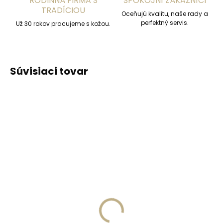
RODINNÁ FIRMA S
SPOKOJNÍ ZÁKAZNÍCI
TRADÍCIOU
Oceňujú kvalitu, naše rady a
perfektný servis.
Už 30 rokov pracujeme s kožou.
Súvisiaci tovar
ODPORÚČAME
ODPORÚČAME
Vyrobíme do 20 dní
Vyrobíme do 20 dní
(>2 ks)
(>2 ks)
Gravírovanie
Gravírovanie textu na
monogramu na
peňaženku
peňaženku
€13,57