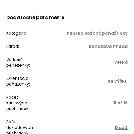
Dodatočné parametre
Kategória
:
Pánske kožené peňaženky
Farba
:
koňakovo hnedá
Veľkosť
veľká
peněženky
:
Orientácia
na výšku
peňaženky
:
Počet
kartových
11 až 16
priehradok
:
Počet
dokladových
0 až 2
priehradok
: