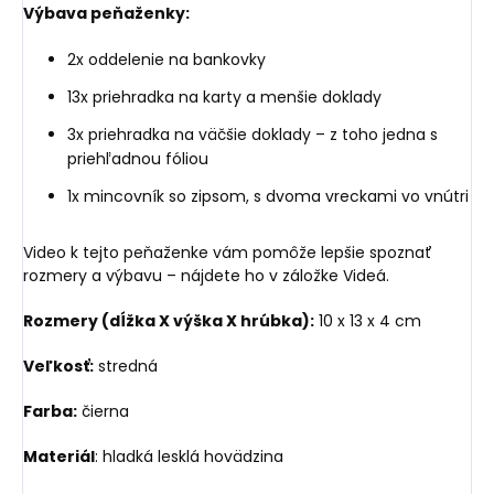
Výbava peňaženky:
2x oddelenie na bankovky
13x priehradka na karty a menšie doklady
3x priehradka na väčšie doklady – z toho jedna s
priehľadnou fóliou
1x mincovník so zipsom, s dvoma vreckami vo vnútri
Video k tejto peňaženke vám pomôže lepšie spoznať
rozmery a výbavu – nájdete ho v záložke Videá.
Rozmery (dĺžka X výška X hrúbka):
10 x 13 x 4 cm
Veľkosť:
stredná
Farba:
čierna
Materiál
: hladká lesklá hovädzina