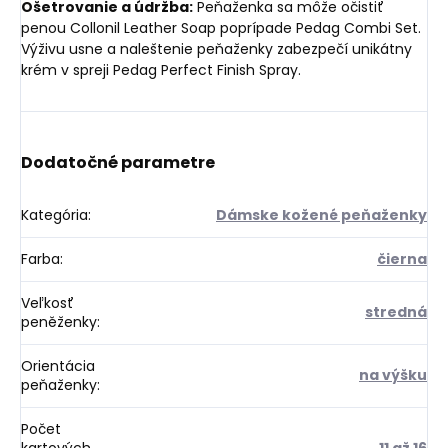
Ošetrovanie a údržba:
Peňaženka sa môže očistiť
penou Collonil Leather Soap poprípade Pedag Combi Set.
Výživu usne a naleštenie peňaženky zabezpečí unikátny
krém v spreji Pedag Perfect Finish Spray.
Dodatočné parametre
Kategória
:
Dámske kožené peňaženky
Farba
:
čierna
Veľkosť
stredná
peněženky
:
Orientácia
na výšku
peňaženky
:
Počet
kartových
11 až 16