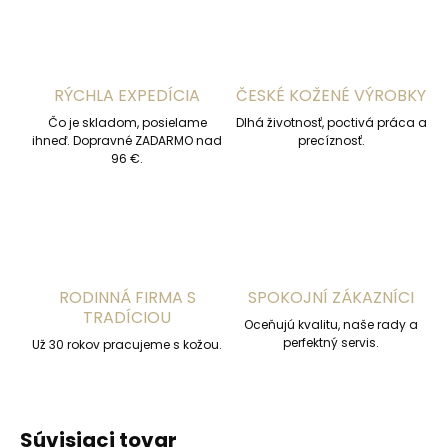
RÝCHLA EXPEDÍCIA
ČESKÉ KOŽENÉ VÝROBKY
Čo je skladom, posielame
Dlhá životnosť, poctivá práca a
ihneď. Dopravné ZADARMO nad
precíznosť.
96 €.
RODINNÁ FIRMA S
SPOKOJNÍ ZÁKAZNÍCI
TRADÍCIOU
Oceňujú kvalitu, naše rady a
perfektný servis.
Už 30 rokov pracujeme s kožou.
Súvisiaci tovar