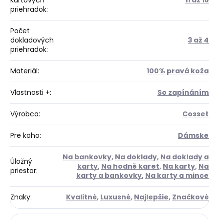
priehradok
:
Počet
dokladových
3 až 4
priehradok
:
Materiál
:
100% pravá koža
Vlastnosti +
:
So zapínáním
Výrobca
:
Cosset
Pre koho
:
Dámske
Na bankovky
,
Na doklady
,
Na doklady a
Úložný
karty
,
Na hodně karet
,
Na karty
,
Na
priestor
:
karty a bankovky
,
Na karty a mince
Znaky
:
Kvalitné
,
Luxusné
,
Najlepšie
,
Značkové