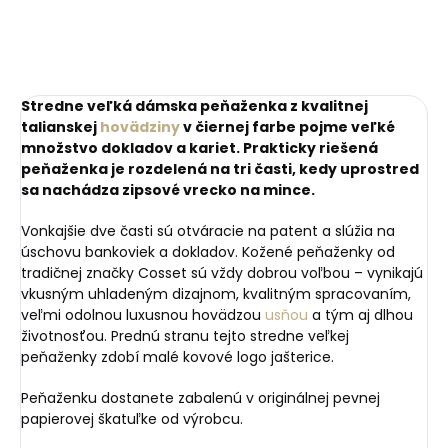
105 cm
105 cm
Stredne veľká dámska peňaženka z kvalitnej
talianskej
hovädziny
v čiernej farbe pojme veľké
množstvo dokladov a kariet. Prakticky riešená
peňaženka je rozdelená na tri časti, kedy uprostred
sa nachádza zipsové vrecko na mince.
Vonkajšie dve časti sú otváracie na patent a slúžia na
úschovu bankoviek a dokladov. Kožené peňaženky od
tradičnej značky Cosset sú vždy dobrou voľbou – vynikajú
vkusným uhladeným dizajnom, kvalitným spracovaním,
veľmi odolnou luxusnou hovädzou
usňou
a tým aj dlhou
životnosťou. Prednú stranu tejto stredne veľkej
peňaženky zdobí malé kovové logo jašterice.
Peňaženku dostanete zabalenú v originálnej pevnej
papierovej škatuľke od výrobcu.