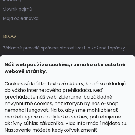
Slovník pojmů
Moja objednávka
BLOG
Základné pravidlá správnej starostlivosti o kožené topánky
Ako sa starať o voskované, anilínové a olejované kože
Náš web používa cookies, rovnako ako ostatné
Výroba českých kožených opaskov: vôňa pravej kože, dotyk
webové stránky.
remesla
Cookies sú krátke textové súbory, ktoré sa ukladajú
do vášho internetového prehliadača. Keď
KONTAKT
prechádzate náš web, zbierame iba základné
nevyhnutné cookies, bez ktorých by náš e-shop
dotazy
@
spongr.cz
nemohol fungovať. Na to, aby sme mohli zbierať
marketingové a analytické cookies, potrebujeme
+420 776 663 962
aktívny súhlas zákazníka. Viac informácií nájdete
tu
.
https://www.facebook.com/spongr.cz
Nastavenie môžete kedykoľvek zmeniť