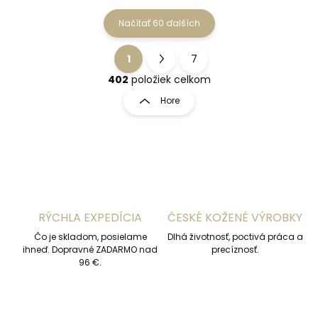
Načítať 60 ďalších
1
7
O
S
v
t
402
položiek celkom
l
r
Hore
á
á
d
n
a
k
c
o
i
e
v
p
a
r
n
v
RÝCHLA EXPEDÍCIA
ČESKÉ KOŽENÉ VÝROBKY
i
k
e
Čo je skladom, posielame
y
Dlhá životnosť, poctivá práca a
ihneď. Dopravné ZADARMO nad
precíznosť.
v
96 €.
ý
p
i
s