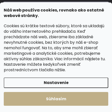
Náš web používa cookies, rovnako ako ostatné
webové stránky.
Súhlasím so
spracovaním osobných údajov
.
Cookies sú krátke textové súbory, ktoré sa ukladajú
do vášho internetového prehliadača. Keď
Prihlásiť sa
prechádzate náš web, zbierame iba základné
nevyhnutné cookies, bez ktorých by náš e-shop
INFORMACE PRO VÁS
nemohol fungovať. Na to, aby sme mohli zbierať
marketingové a analytické cookies, potrebujeme
Doprava a platby
aktívny súhlas zákazníka. Viac informácií nájdete
tu
.
Výmena a vrátenie tovaru
Nastavenie môžete kedykoľvek zmeniť
Obchodní podmínky
prostredníctvom tlačidla nižšie.
Ochrana osobných údajov
Nastavenie
Hodnotenie obchodu
Kamenná prodejna Přeštice
Súhlasím
Kontakty
Slovník pojmů