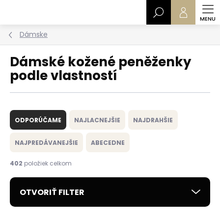
Prejsť
Hľadať
na
obsah
Dámske
Dámské kožené peněženky
podle vlastností
R
a
ODPORÚČAME
NAJLACNEJŠIE
NAJDRAHŠIE
d
e
NAJPREDÁVANEJŠIE
ABECEDNE
n
i
402
položiek celkom
e
p
OTVORIŤ FILTER
r
o
d