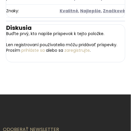
Znaky
:
Kvalitné
,
Najlepšie
,
Značkové
Diskusia
Buďte prvý, kto napíše príspevok k tejto položke.
Len registrovaní používatelia môžu pridávať príspevky.
Prosím
prihláste sa
alebo sa
zaregistrujte
.
Z
á
p
ä
t
i
ODOBERAŤ NEWSLETTER