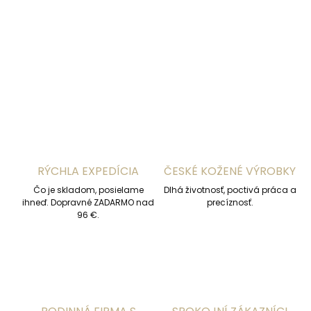
DETAILNÉ INFORMÁCIE
OPÝTAŤ SA
STRÁŽIŤ
RÝCHLA EXPEDÍCIA
ČESKÉ KOŽENÉ VÝROBKY
Čo je skladom, posielame
Dlhá životnosť, poctivá práca a
ihneď. Dopravné ZADARMO nad
precíznosť.
96 €.