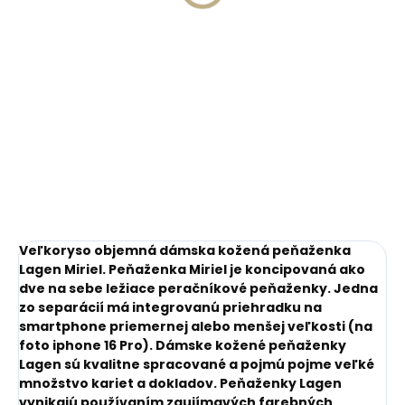
€11,10
Do košíka
Do košíka
Veľkoryso objemná dámska kožená peňaženka
Lagen Miriel. Peňaženka Miriel je koncipovaná ako
dve na sebe ležiace peračníkové peňaženky. Jedna
zo separácií má integrovanú priehradku na
smartphone priemernej alebo menšej veľkosti (na
foto iphone 16 Pro). Dámske kožené peňaženky
Lagen sú kvalitne spracované a pojmú pojme veľké
množstvo kariet a dokladov. Peňaženky Lagen
vynikajú používaním zaujímavých farebných