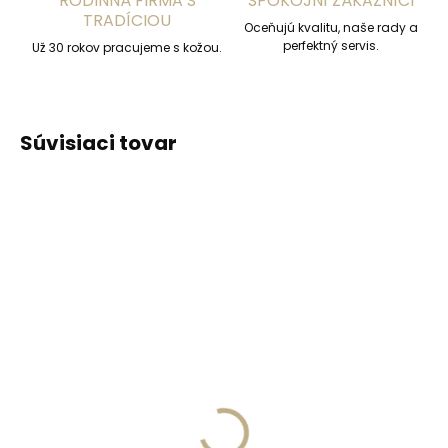
RODINNÁ FIRMA S
SPOKOJNÍ ZÁKAZNÍCI
TRADÍCIOU
Oceňujú kvalitu, naše rady a
perfektný servis.
Už 30 rokov pracujeme s kožou.
Súvisiaci tovar
ODPORÚČAME
ODPORÚČAME
Vyrobíme do 20 dní
Vyrobíme do 20 dní
(>2 ks)
(>2 ks)
Gravírovanie
Gravírovanie textu na
monogramu na
peňaženku
peňaženku
€13,57