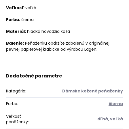
Veľkosť:
veľká
Farba:
čierna
Materiál:
hladká hovädzia koža
Balenie:
Peňaženku obdržíte zabalenú v originálnej
pevnej papierovej krabičke od výrobcu Lagen.
Dodatočné parametre
Kategória
:
Dámske kožené peňaženky
Farba
:
čierna
Veľkosť
dľhá
,
veľká
peněženky
: