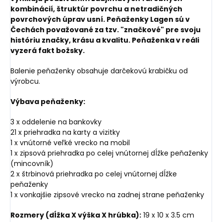
kombinácií, štruktúr povrchu a netradičných
povrchových úprav usní. Peňaženky Lagen sú v
Čechách považované za tzv. "značkové" pre svoju
históriu značky, krásu a kvalitu. Peňaženka v reáli
vyzerá fakt božsky.
Balenie peňaženky obsahuje darčekovú krabičku od
výrobcu.
Výbava peňaženky:
3 x oddelenie na bankovky
21 x priehradka na karty a vizitky
1 x vnútorné veľké vrecko na mobil
1 x zipsová priehradka po celej vnútornej dĺžke peňaženky
(mincovník)
2 x štrbinová priehradka po celej vnútornej dĺžke
peňaženky
1 x vonkajšie zipsové vrecko na zadnej strane peňaženky
Rozmery (dĺžka X výška X hrúbka):
19 x 10 x 3.5 cm