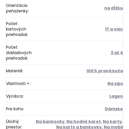
Orientácia
na dĺžku
peňaženky
:
Počet
kartových
17 a viac
priehradok
:
Počet
dokladových
3 až 4
priehradok
:
Materiál
:
100% pravá koža
Vlastnosti +
:
Na zips
Výrobca
:
Lagen
Pre koho
:
Dámske
Úložný
Na bankovky
,
Na hodně karet
,
Na karty
,
priestor
:
Na karty a bankovky
,
Na mobil