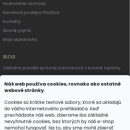
Hodnotenie obchodu
Kamenná prodejna Přeštice
Kontakty
Slovník pojmů
Moja objednávka
BLOG
Základné pravidlá správnej starostlivosti o kožené topánky
Ako sa starať o voskované, anilínové a olejované kože
Náš web používa cookies, rovnako ako ostatné
Výroba českých kožených opaskov: vôňa pravej kože, dotyk
webové stránky.
remesla
Cookies sú krátke textové súbory, ktoré sa ukladajú
do vášho internetového prehliadača. Keď
KONTAKT
prechádzate náš web, zbierame iba základné
nevyhnutné cookies, bez ktorých by náš e-shop
dotazy
@
spongr.cz
nemohol fungovať. Na to, aby sme mohli zbierať