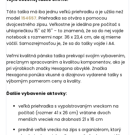
Táto taška má iba jednu veľkú priehradku a je užšia než
model
154657
. Priehradka sa otvára s pomocou
dvojcestného zipsu. Veľkostne je ideálna pre počítač s
uhlopriečkou 15'' až 16'' – to znamená, že sa do nej vojde
notebook s rozmermi napr. 36 x 23,4 cm, ale aj mierne
väčší. Samozrejmosťou je, že sa do tašky vojde i A4.
Veľmi kvalitná pánska taška prekvapí svojím vybavením,
precíznym spracovaním a kvalitou komponentov, ako je
pri výrobkoch značky Hexagona obvyklé. Značka
Hexagona ponúka vkusné a dizajnovo vydarené tašky s
výborným pomerom ceny a kvality.
Ďalšie vybavenie aktovky:
veľká priehradka s vypolstrovaným vreckom na
počítač (rozmer 41 x 26 cm) vrátane dvoch
menších vreciek na drobnosti 21 x 16 cm
predné veľké vrecko na zips s organizérom, ktorý