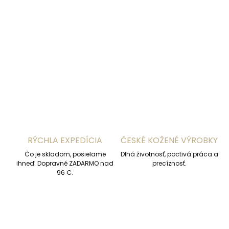
−
+
Pridať do košíka
DETAILNÉ INFORMÁCIE
OPÝTAŤ SA
STRÁŽIŤ
RÝCHLA EXPEDÍCIA
ČESKÉ KOŽENÉ VÝROBKY
Čo je skladom, posielame
Dlhá životnosť, poctivá práca a
ihneď. Dopravné ZADARMO nad
precíznosť.
96 €.