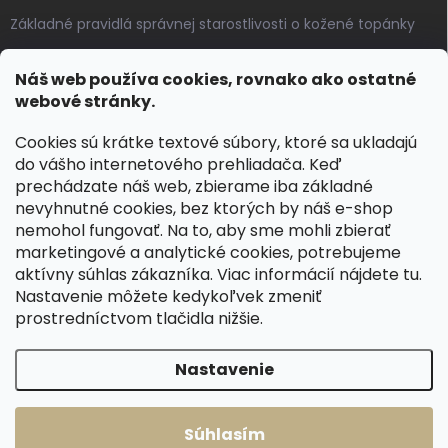
Základné pravidlá správnej starostlivosti o kožené topánky
Ako sa starať o voskované, anilínové a olejované kože
Náš web používa cookies, rovnako ako ostatné
Výroba českých kožených opaskov: vôňa pravej kože, dotyk
webové stránky.
remesla
Cookies sú krátke textové súbory, ktoré sa ukladajú
do vášho internetového prehliadača. Keď
KONTAKT
prechádzate náš web, zbierame iba základné
nevyhnutné cookies, bez ktorých by náš e-shop
dotazy
@
spongr.cz
nemohol fungovať. Na to, aby sme mohli zbierať
marketingové a analytické cookies, potrebujeme
+420 776 663 962
aktívny súhlas zákazníka. Viac informácií nájdete
tu
.
https://www.facebook.com/spongr.cz
Nastavenie môžete kedykoľvek zmeniť
prostredníctvom tlačidla nižšie.
spongr.cz
Nastavenie
Copyright 2026
Špongr.cz
. Všetky práva vyhradené.
Súhlasím