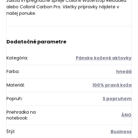
zaistia impregnačné spreje Collonil Waterstop Reloaded
alebo Collonil Carbon Pro. Všetky prípravky nájdete v
našej ponuke.
Dodatočné parametre
Kategória
:
Pánske kožené aktovky
Farba
:
hnedá
Materiál
:
100% pravá koža
Popruh
:
S popruhem
Priehradka na
ÁNO
notebook
:
Štýl
:
Business