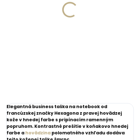
Espresso hnedá s RFID
Horse Oak Brown
ochranou
€82,45
hnedá
€41,20
Do košíka
Do košíka
Elegantná business taška na notebook od
francúzskej značky Hexagona z pravej hovädzej
kože v hnedej farbe s pripínacím ramenným
popruhom.
Kontrastné prešitie v koňakovo hnedej
farbe a
hovädzina
polomatného vzhľadu dodáva
tejto koženej taške šmrnc.