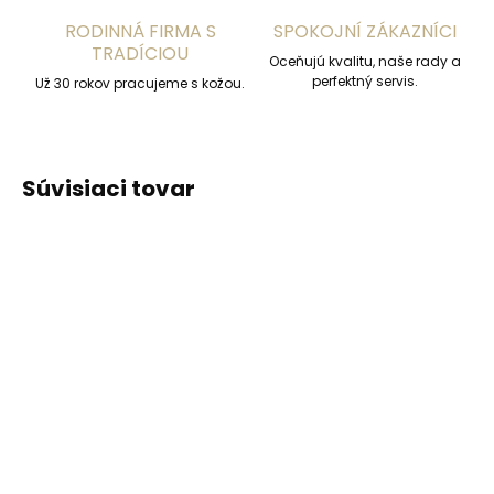
RODINNÁ FIRMA S
SPOKOJNÍ ZÁKAZNÍCI
TRADÍCIOU
Oceňujú kvalitu, naše rady a
perfektný servis.
Už 30 rokov pracujeme s kožou.
Súvisiaci tovar
ZADARMO
Skladom, odosielame ihneď
(2 ks)
Skladom, odosielame ihneď
(2 ks)
Kožená peňaženka
Kožená kľúčenka
SECRID Miniwallet Veg
Orbitkey 2.0 Crazy