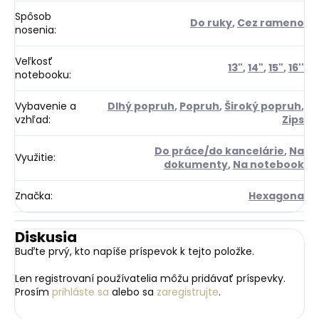
Spôsob
Do ruky
,
Cez rameno
nosenia
:
Veľkosť
13"
,
14"
,
15"
,
16''
notebooku
:
Vybavenie a
Dlhý popruh
,
Popruh
,
Široký popruh
,
vzhľad
:
Zips
Do práce/do kancelárie
,
Na
Využitie
:
dokumenty
,
Na notebook
Značka
:
Hexagona
Diskusia
Buďte prvý, kto napíše príspevok k tejto položke.
Len registrovaní používatelia môžu pridávať príspevky.
Prosím
prihláste sa
alebo sa
zaregistrujte
.