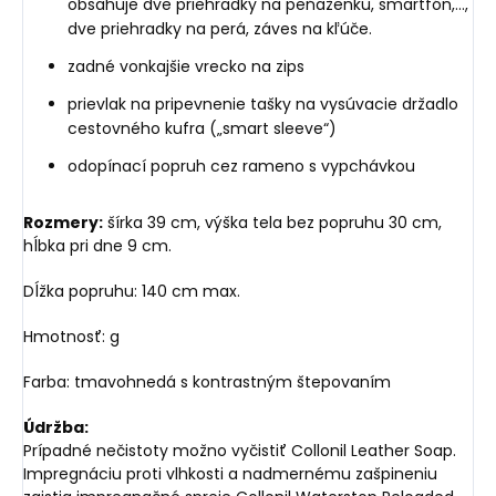
obsahuje dve priehradky na peňaženku, smartfón,...,
dve priehradky na perá, záves na kľúče.
zadné vonkajšie vrecko na zips
prievlak na pripevnenie tašky na vysúvacie držadlo
cestovného kufra („smart sleeve“)
odopínací popruh cez rameno s vypchávkou
Rozmery:
šírka 39 cm, výška tela bez popruhu 30 cm,
hĺbka pri dne 9 cm.
Dĺžka popruhu: 140 cm max.
Hmotnosť: g
Farba: tmavohnedá s kontrastným štepovaním
Údržba:
Prípadné nečistoty možno vyčistiť Collonil Leather Soap.
Impregnáciu proti vlhkosti a nadmernému zašpineniu