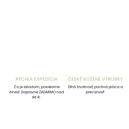
−
+
Pridať do košíka
DETAILNÉ INFORMÁCIE
OPÝTAŤ SA
STRÁŽIŤ
RÝCHLA EXPEDÍCIA
ČESKÉ KOŽENÉ VÝROBKY
Čo je skladom, posielame
Dlhá životnosť, poctivá práca a
ihneď. Dopravné ZADARMO nad
precíznosť.
96 €.