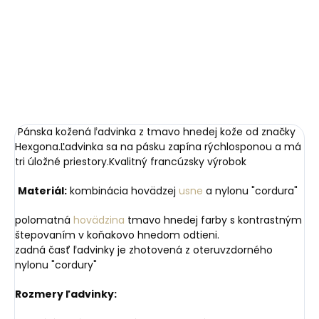
Liquorice Black –
125 ml citrus
čierna
€41,20
€8,99
Do košíka
Do košíka
Pánska kožená ľadvinka z tmavo hnedej kože od značky
Hexgona.Ľadvinka sa na pásku zapína rýchlosponou a má
tri úložné priestory.Kvalitný francúzsky výrobok
Materiál:
kombinácia hovädzej
usne
a nylonu "cordura"
polomatná
hovädzina
tmavo hnedej farby s kontrastným
štepovaním v koňakovo hnedom odtieni.
zadná časť ľadvinky je zhotovená z oteruvzdorného
nylonu "cordury"
Rozmery ľadvinky: