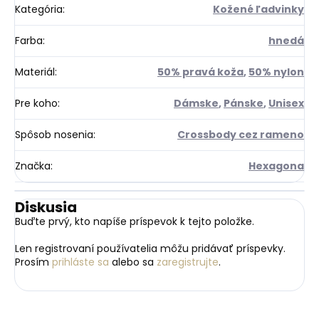
Kategória
:
Kožené ľadvinky
Farba
:
hnedá
Materiál
:
50% pravá koža
,
50% nylon
Pre koho
:
Dámske
,
Pánske
,
Unisex
Spôsob nosenia
:
Crossbody cez rameno
Značka
:
Hexagona
Diskusia
Buďte prvý, kto napíše príspevok k tejto položke.
Len registrovaní používatelia môžu pridávať príspevky.
Prosím
prihláste sa
alebo sa
zaregistrujte
.