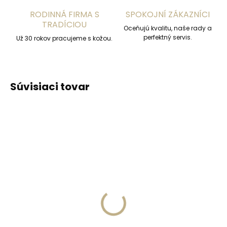
RODINNÁ FIRMA S
SPOKOJNÍ ZÁKAZNÍCI
TRADÍCIOU
Oceňujú kvalitu, naše rady a
perfektný servis.
Už 30 rokov pracujeme s kožou.
Súvisiaci tovar
Skladom, odosielame ihneď
(2 ks)
Skladom, odosielame ihneď
(>2 ks)
Kožená kľúčenka
PEDAG Combi Set
Orbitkey 2.0 Saffiano
čistiaca pena s hubkou