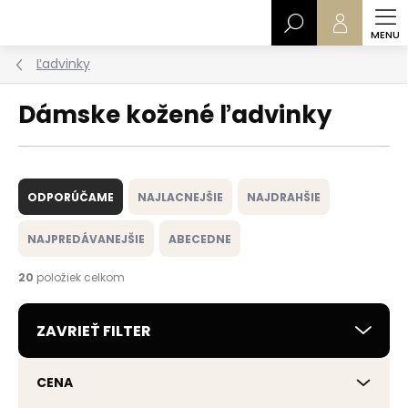
Prejsť
Hľadať
na
obsah
Ľadvinky
Dámske kožené ľadvinky
R
a
ODPORÚČAME
NAJLACNEJŠIE
NAJDRAHŠIE
d
e
NAJPREDÁVANEJŠIE
ABECEDNE
n
i
20
položiek celkom
e
p
ZAVRIEŤ FILTER
r
o
d
CENA
u