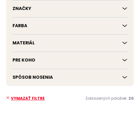
k
t
ZNAČKY
o
v
FARBA
MATERIÁL
PRE KOHO
SPÔSOB NOSENIA
Zobrazených položiek:
20
VYMAZAŤ FILTRE
V
ý
p
i
s