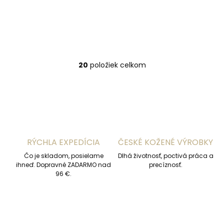
€94,45
€94,45
Do košíka
Do košíka
20
položiek celkom
O
v
l
á
d
a
c
i
RÝCHLA EXPEDÍCIA
ČESKÉ KOŽENÉ VÝROBKY
e
p
Čo je skladom, posielame
Dlhá životnosť, poctivá práca a
r
ihneď. Dopravné ZADARMO nad
precíznosť.
v
96 €.
k
y
v
ý
p