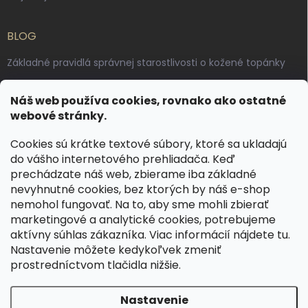
BLOG
Základné pravidlá správnej starostlivosti o kožené topánky
Ako sa starať o voskované, anilínové a olejované kože
Náš web používa cookies, rovnako ako ostatné
Výroba českých kožených opaskov: vôňa pravej kože, dotyk
webové stránky.
remesla
Cookies sú krátke textové súbory, ktoré sa ukladajú
do vášho internetového prehliadača. Keď
KONTAKT
prechádzate náš web, zbierame iba základné
nevyhnutné cookies, bez ktorých by náš e-shop
dotazy
@
spongr.cz
nemohol fungovať. Na to, aby sme mohli zbierať
marketingové a analytické cookies, potrebujeme
+420 776 663 962
aktívny súhlas zákazníka. Viac informácií nájdete
tu
.
https://www.facebook.com/spongr.cz
Nastavenie môžete kedykoľvek zmeniť
prostredníctvom tlačidla nižšie.
spongr.cz
Nastavenie