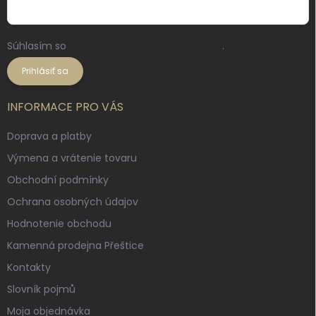
Súhlasím so
spracovaním osobných údajov
.
Prihlásiť sa
INFORMACE PRO VÁS
Doprava a platby
Výmena a vrátenie tovaru
Obchodní podmínky
Ochrana osobných údajov
Hodnotenie obchodu
Kamenná prodejna Přeštice
Kontakty
Slovník pojmů
Moja objednávka