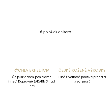
€168,69
€89,46
Do košíka
Do košíka
6
položiek celkom
O
v
l
á
d
a
c
i
RÝCHLA EXPEDÍCIA
ČESKÉ KOŽENÉ VÝROBKY
e
p
Čo je skladom, posielame
Dlhá životnosť, poctivá práca a
r
ihneď. Dopravné ZADARMO nad
precíznosť.
v
96 €.
k
y
v
ý
p