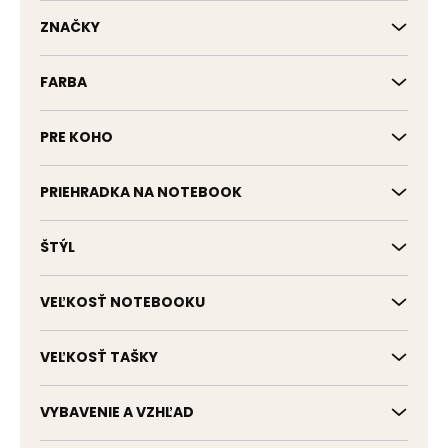
k
t
ZNAČKY
o
v
FARBA
PRE KOHO
PRIEHRADKA NA NOTEBOOK
ŠTÝL
VEĽKOSŤ NOTEBOOKU
VEĽKOSŤ TAŠKY
VYBAVENIE A VZHĽAD