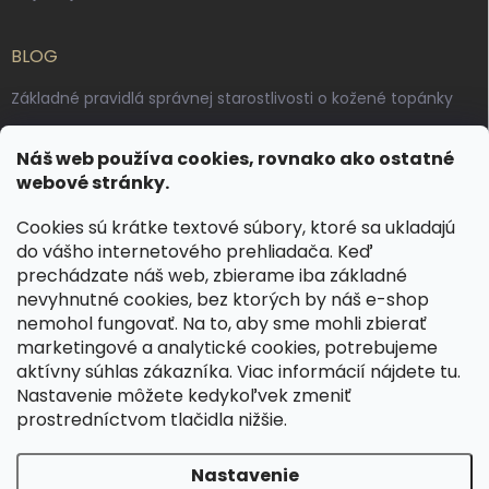
BLOG
Základné pravidlá správnej starostlivosti o kožené topánky
Ako sa starať o voskované, anilínové a olejované kože
Náš web používa cookies, rovnako ako ostatné
Výroba českých kožených opaskov: vôňa pravej kože, dotyk
webové stránky.
remesla
Cookies sú krátke textové súbory, ktoré sa ukladajú
do vášho internetového prehliadača. Keď
KONTAKT
prechádzate náš web, zbierame iba základné
nevyhnutné cookies, bez ktorých by náš e-shop
dotazy
@
spongr.cz
nemohol fungovať. Na to, aby sme mohli zbierať
marketingové a analytické cookies, potrebujeme
+420 776 663 962
aktívny súhlas zákazníka. Viac informácií nájdete
tu
.
https://www.facebook.com/spongr.cz
Nastavenie môžete kedykoľvek zmeniť
prostredníctvom tlačidla nižšie.
spongr.cz
Nastavenie