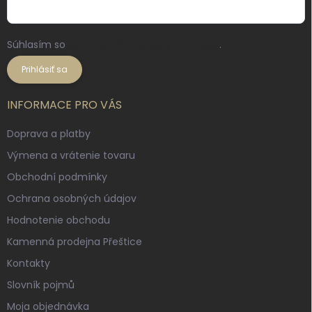
Súhlasím so
spracovaním osobných údajov
.
Prihlásiť sa
INFORMACE PRO VÁS
Doprava a platby
Výmena a vrátenie tovaru
Obchodní podmínky
Ochrana osobných údajov
Hodnotenie obchodu
Kamenná prodejna Přeštice
Kontakty
Slovník pojmů
Moja objednávka