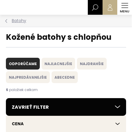
Prejsť
Hľadať
na
obsah
Batohy
Kožené batohy s chlopňou
R
a
ODPORÚČAME
NAJLACNEJŠIE
NAJDRAHŠIE
d
e
NAJPREDÁVANEJŠIE
ABECEDNE
n
i
6
položiek celkom
e
p
ZAVRIEŤ FILTER
r
o
d
CENA
u