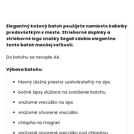
Elegantný kožený batoh použijete namiesto kabelky
predovšetkým v meste. Strieborné doplnky a
strieborné logo značky Segali zdobia elegantne
tento batoh menšej veľkosti.
Do batohu sa nevojde A4.
Výbava batohu:
hlavný úložný priestor uzatvárateľný na zips
bočné zipsy slúžiace na zväčšenie batohu
vnútorné vrecúško na zips
vnútorné otvorené vrecúško
chlopňa na magnet
vnútorné otvorené vrecúško pod chlopňou