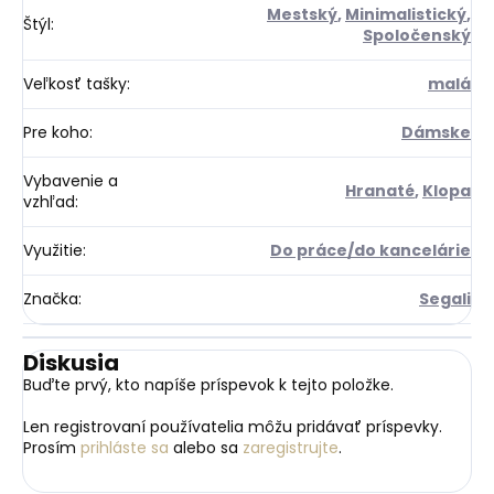
Mestský
,
Minimalistický
,
Štýl
:
Spoločenský
Veľkosť tašky
:
malá
Pre koho
:
Dámske
Vybavenie a
Hranaté
,
Klopa
vzhľad
:
Využitie
:
Do práce/do kancelárie
Značka
:
Segali
Diskusia
Buďte prvý, kto napíše príspevok k tejto položke.
Len registrovaní používatelia môžu pridávať príspevky.
Prosím
prihláste sa
alebo sa
zaregistrujte
.