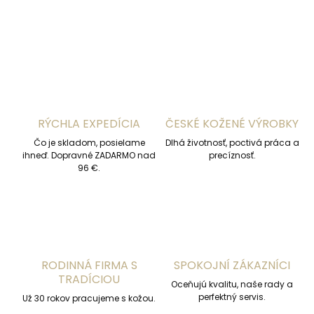
OPÝTAŤ SA
STRÁŽIŤ
RÝCHLA EXPEDÍCIA
ČESKÉ KOŽENÉ VÝROBKY
Čo je skladom, posielame
Dlhá životnosť, poctivá práca a
ihneď. Dopravné ZADARMO nad
precíznosť.
96 €.
RODINNÁ FIRMA S
SPOKOJNÍ ZÁKAZNÍCI
TRADÍCIOU
Oceňujú kvalitu, naše rady a
perfektný servis.
Už 30 rokov pracujeme s kožou.