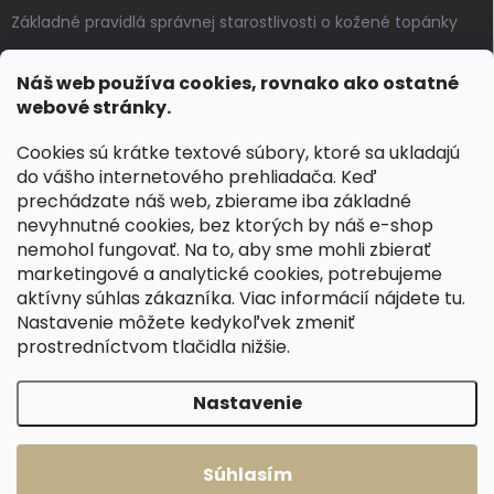
Základné pravidlá správnej starostlivosti o kožené topánky
Ako sa starať o voskované, anilínové a olejované kože
Náš web používa cookies, rovnako ako ostatné
Výroba českých kožených opaskov: vôňa pravej kože, dotyk
webové stránky.
remesla
Cookies sú krátke textové súbory, ktoré sa ukladajú
do vášho internetového prehliadača. Keď
KONTAKT
prechádzate náš web, zbierame iba základné
nevyhnutné cookies, bez ktorých by náš e-shop
dotazy
@
spongr.cz
nemohol fungovať. Na to, aby sme mohli zbierať
marketingové a analytické cookies, potrebujeme
+420 776 663 962
aktívny súhlas zákazníka. Viac informácií nájdete
tu
.
https://www.facebook.com/spongr.cz
Nastavenie môžete kedykoľvek zmeniť
prostredníctvom tlačidla nižšie.
spongr.cz
Nastavenie
Copyright 2026
Špongr.cz
. Všetky práva vyhradené.
Súhlasím