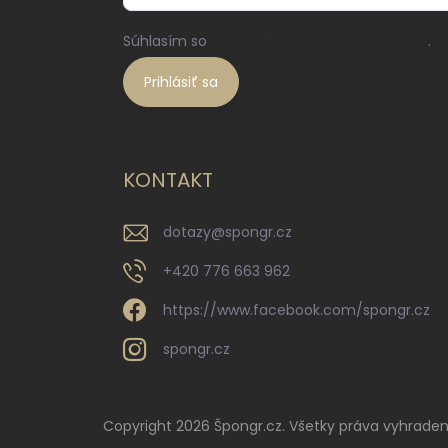
Súhlasím so
spracovaním osobných údajov
.
Prihlásiť sa
KONTAKT
dotazy
@
spongr.cz
+420 776 663 962
https://www.facebook.com/spongr.cz
spongr.cz
Copyright 2026
Špongr.cz
. Všetky práva vyhraden