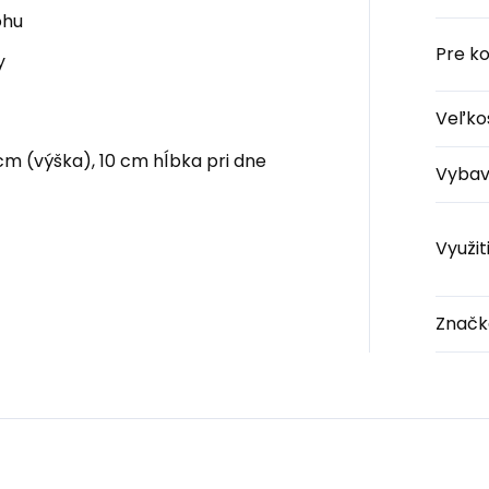
ohu
Pre k
y
Veľko
 cm (výška), 10 cm hĺbka pri dne
Vybav
Využit
Značk