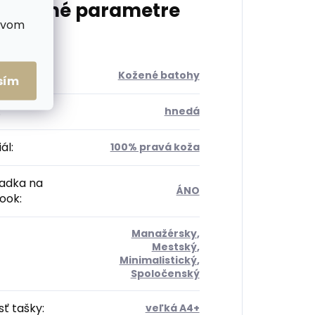
atočné parametre
ctvom
ória
:
Kožené batohy
sím
:
hnedá
ál
:
100% pravá koža
radka na
ÁNO
ook
:
Manažérsky
,
Mestský
,
Minimalistický
,
Spoločenský
sť tašky
:
veľká A4+