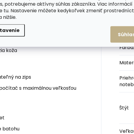
izajne a z krásnej kože. Tento
Dod
s, potrebujeme aktívny súhlas zákazníka. Viac informácií
Nielen že má priehradku na
te
tu
. Nastavenie môžete kedykoľvek zmeniť prostrední
a nižšie.
né spracovanie od značky Sendi
áš obľúbený kúsok.
tavenie
Kateg
Súhla
4. Kovanie v mosadznej farbe.
Farba
ia koža
Materi
ateľný na zips
Prieh
noteb
 počítač s maximálnou veľkosťou
Štýl
:
et
e batohu
Veľko