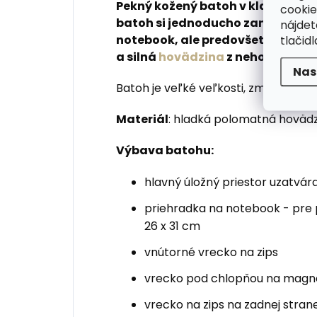
Pekný kožený batoh v klasickom d
cookie
batoh si jednoducho zamilujete. 
nájde
tlačidl
notebook, ale predovšetkým pek
a silná
hovädzina
z neho urobí v
Nas
Batoh je veľké veľkosti, zmestí sa A
Materiál
: hladká polomatná hovädz
Výbava batohu:
hlavný úložný priestor uzatvár
priehradka na notebook - pre
26 x 31 cm
vnútorné vrecko na zips
vrecko pod chlopňou na magn
vrecko na zips na zadnej stran