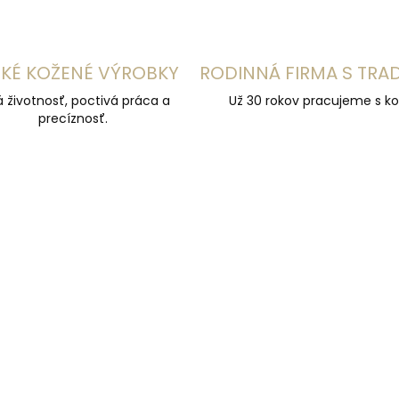
KÉ KOŽENÉ VÝROBKY
RODINNÁ FIRMA S TRA
á životnosť, poctivá práca a
Už 30 rokov pracujeme s ko
precíznosť.
 VÝROBA
Z