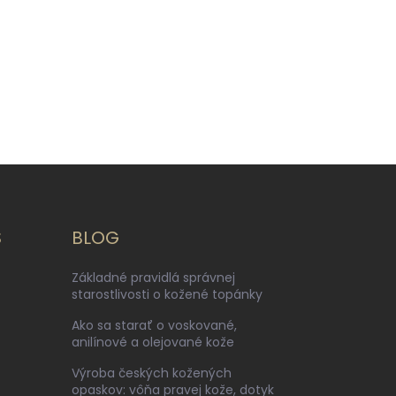
S
BLOG
Základné pravidlá správnej
starostlivosti o kožené topánky
Ako sa starať o voskované,
anilínové a olejované kože
Výroba českých kožených
opaskov: vôňa pravej kože, dotyk