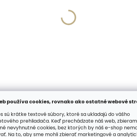
Skladom, odosielame 
Skladom, odosielame ihneď
(>2 ks)
Kožená peňaženka SECR
sky úzky kožený opasok
Miniwallet Vintage Taup
ngr 2063 koňakovo
svetlo hnedá
dý
€72,14
,91
Do košíka
tail
cm
70 cm
75 cm
cm
85 cm
90 cm
cm
100 cm
105 cm
eb používa cookies, rovnako ako ostatné webové str
ODOBNÉ (6)
HODNOTENIE
s sú krátke textové súbory, ktoré sa ukladajú do vášho
etového prehliadača. Keď prechádzate náš web, zbieram
né nevyhnutné cookies, bez ktorých by náš e-shop nem
ať. Na to, aby sme mohli zbierať marketingové a analyti