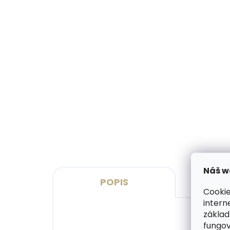
Skladom, odosielame ihneď
(2 ks)
Kožená peňaženka SECRID
Dám
Miniwallet Vintage Cognac
Špo
Silver koňaková
hne
€72,14
€16
Do košíka
De
65 
80 
95 
Náš w
POPIS
P
Cookie
intern
základ
fungov