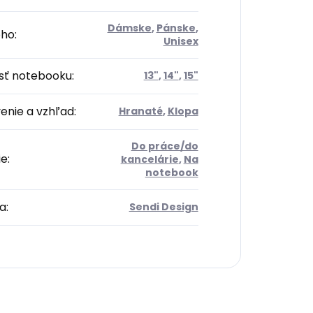
Dámske
,
Pánske
,
oho
:
Unisex
sť notebooku
:
13"
,
14"
,
15"
enie a vzhľad
:
Hranaté
,
Klopa
Do práce/do
ie
:
kancelárie
,
Na
notebook
a
:
Sendi Design