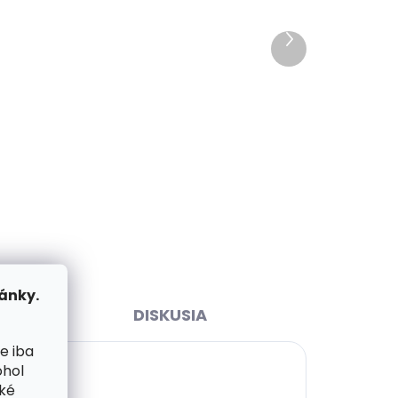
ihneď
Skladom, odosielame ihneď
(1 ks)
(1 ks)
Ďalší
ID
produkt
Kožené puzdro na karty
e
SECRID Miniwallet Matte
Black & Blue čierne s
modrým prešívaním
€72,14
Do košíka
ánky.
DISKUSIA
e iba
ohol
cké