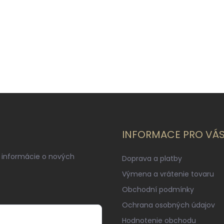
INFORMACE PRO VÁ
 informácie o nových
Doprava a platby
Výmena a vrátenie tovaru
Obchodní podmínky
Ochrana osobných údajov
Hodnotenie obchodu