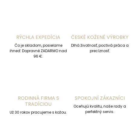
RÝCHLA EXPEDÍCIA
ČESKÉ KOŽENÉ VÝROBKY
Čo je skladom, posielame
Dlhá životnosť, poctivá práca a
ihneď. Dopravné ZADARMO nad
precíznosť.
96 €.
RODINNÁ FIRMA S
SPOKOJNÍ ZÁKAZNÍCI
TRADÍCIOU
Oceňujú kvalitu, naše rady a
perfektný servis.
Už 30 rokov pracujeme s kožou.