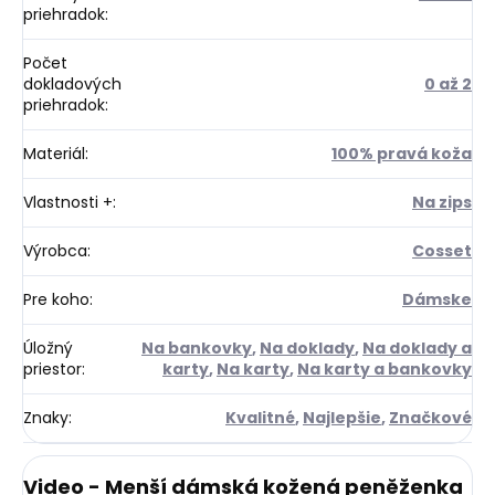
priehradok
:
Počet
dokladových
0 až 2
priehradok
:
Materiál
:
100% pravá koža
Vlastnosti +
:
Na zips
Výrobca
:
Cosset
Pre koho
:
Dámske
Úložný
Na bankovky
,
Na doklady
,
Na doklady a
priestor
:
karty
,
Na karty
,
Na karty a bankovky
Znaky
:
Kvalitné
,
Najlepšie
,
Značkové
Video - Menší dámská kožená peněženka