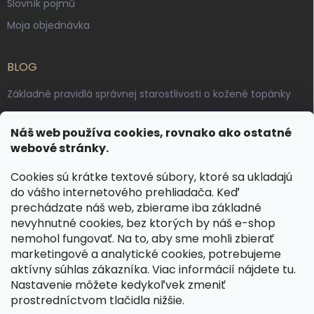
Slovník pojmů
Moja objednávka
BLOG
Základné pravidlá správnej starostlivosti o kožené topánky
Ako sa starať o voskované, anilínové a olejované kože
Náš web používa cookies, rovnako ako ostatné
Výroba českých kožených opaskov: vôňa pravej kože, dotyk
webové stránky.
remesla
Cookies sú krátke textové súbory, ktoré sa ukladajú
do vášho internetového prehliadača. Keď
KONTAKT
prechádzate náš web, zbierame iba základné
nevyhnutné cookies, bez ktorých by náš e-shop
dotazy
@
spongr.cz
nemohol fungovať. Na to, aby sme mohli zbierať
marketingové a analytické cookies, potrebujeme
+420 776 663 962
aktívny súhlas zákazníka. Viac informácií nájdete
tu
.
https://www.facebook.com/spongr.cz
Nastavenie môžete kedykoľvek zmeniť
prostredníctvom tlačidla nižšie.
spongr.cz