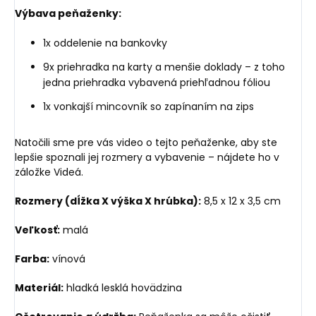
Výbava peňaženky:
1x oddelenie na bankovky
9x priehradka na karty a menšie doklady – z toho
jedna priehradka vybavená priehľadnou fóliou
1x vonkajší mincovník so zapínaním na zips
Natočili sme pre vás video o tejto peňaženke, aby ste
lepšie spoznali jej rozmery a vybavenie – nájdete ho v
záložke Videá.
Rozmery (dĺžka X výška X hrúbka):
8,5 x 12 x 3,5 cm
Veľkosť:
malá
Farba:
vínová
Materiál:
hladká lesklá hovädzina