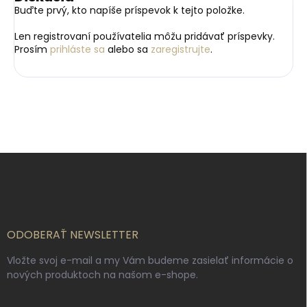
Buďte prvý, kto napíše príspevok k tejto položke.
Len registrovaní používatelia môžu pridávať príspevky.
Prosím
prihláste sa
alebo sa
zaregistrujte
.
Z
á
p
ä
t
i
ODOBERAŤ NEWSLETTER
e
Vložte svoj e-mail a my Vám budeme zasielať informácie o
nových produktoch na našom e-shope.