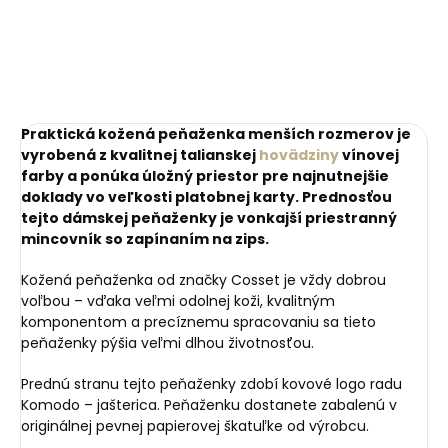
Praktická kožená peňaženka menších rozmerov je
vyrobená z kvalitnej talianskej
hovädziny
vínovej
farby a ponúka úložný priestor pre najnutnejšie
doklady vo veľkosti platobnej karty. Prednosťou
tejto dámskej peňaženky je vonkajší priestranný
mincovník so zapínaním na zips.
Kožená peňaženka od značky Cosset je vždy dobrou
voľbou – vďaka veľmi odolnej koži, kvalitným
komponentom a precíznemu spracovaniu sa tieto
peňaženky pýšia veľmi dlhou životnosťou.
Prednú stranu tejto peňaženky zdobí kovové logo radu
Komodo – jašterica. Peňaženku dostanete zabalenú v
originálnej pevnej papierovej škatuľke od výrobcu.