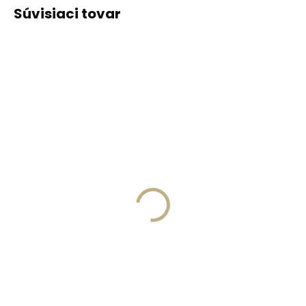
Súvisiaci tovar
ODPORÚČAME
ODPORÚČAME
Vyrobíme do 20 dní
Vyrobíme do 20 dní
(>2 ks)
(>2 ks)
Gravírovanie
Gravírovanie textu na
monogramu na
peňaženku
peňaženku
€13,57
€11,10
Do košíka
Do košíka