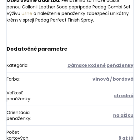
Ošetrovanie a údržba:
Peňaženka sa môže očistiť
penou Collonil Leather Soap poprípade Pedag Combi Set.
Výživu
usne
a naleštenie peňaženky zabezpečí unikátny
krém v spreji Pedag Perfect Finish Spray.
Dodatočné parametre
Kategória
:
Dámske kožené peňaženky
Farba
:
vínová / bordová
Veľkosť
stredná
peněženky
:
Orientácia
na dĺžku
peňaženky
:
Počet
kartových
8 až 10