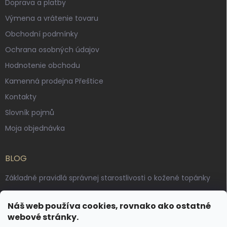
Doprava a platby
Výmena a vrátenie tovaru
Obchodní podmínky
Ochrana osobných údajov
Hodnotenie obchodu
Kamenná prodejna Přeštice
Kontakty
Slovník pojmů
Moja objednávka
BLOG
Základné pravidlá správnej starostlivosti o kožené topánky
Ako sa starať o voskované, anilínové a olejované kože
Náš web používa cookies, rovnako ako ostatné
Výroba českých kožených opaskov: vôňa pravej kože, dotyk
webové stránky.
remesla