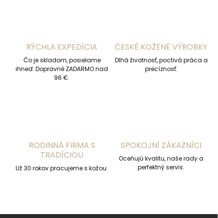
á
d
a
c
i
RÝCHLA EXPEDÍCIA
ČESKÉ KOŽENÉ VÝROBKY
e
p
Čo je skladom, posielame
Dlhá životnosť, poctivá práca a
r
ihneď. Dopravné ZADARMO nad
precíznosť.
v
96 €.
k
y
v
ý
p
i
s
RODINNÁ FIRMA S
SPOKOJNÍ ZÁKAZNÍCI
u
TRADÍCIOU
Oceňujú kvalitu, naše rady a
perfektný servis.
Už 30 rokov pracujeme s kožou.