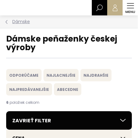
Prejsť
Hľadať
na
obsah
Dámske
Dámske peňaženky českej
výroby
R
a
ODPORÚČAME
NAJLACNEJŠIE
NAJDRAHŠIE
d
e
NAJPREDÁVANEJŠIE
ABECEDNE
n
i
6
položiek celkom
e
p
ZAVRIEŤ FILTER
r
o
d