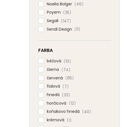
Noelia Bolger
46
Poyem
35
Segali
147
Sendi Design
11
FARBA
béžová
10
čierna
74
červená
85
fialová
7
hnedá
33
horčicová
12
koňakovo hnedá
40
krémová
1