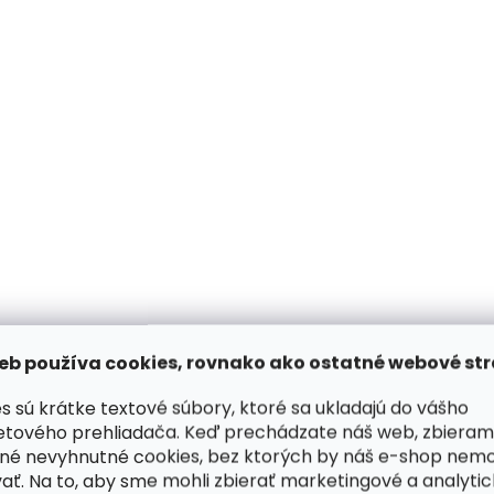
Skladom, odosielame ihneď
Skladom, odosiela
(1 ks)
Veľká dámska kožená
Malá dámska kože
peňaženka na zips Segali
peňaženka Segali 
7622 svetlo ružová 2.
koňakovo hnedá 2.
AKOSŤ drobná vada
drobná vada
€32,96
€22,36
Do košíka
Do košíka
VÝPREDAJ
VÝPREDAJ
eb používa cookies, rovnako ako ostatné webové str
s sú krátke textové súbory, ktoré sa ukladajú do vášho
etového prehliadača. Keď prechádzate náš web, zbieram
né nevyhnutné cookies, bez ktorých by náš e-shop nem
ať. Na to, aby sme mohli zbierať marketingové a analyti