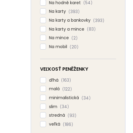
Na hodně karet
54
Na karty
393
Na karty a bankovky
393
Na karty a mince
83
Na mince
2
Na mobil
20
VEĽKOSŤ PENĚŽENKY
dľhá
163
malá
122
minimalistická
34
slim
34
stredná
93
veľká
186