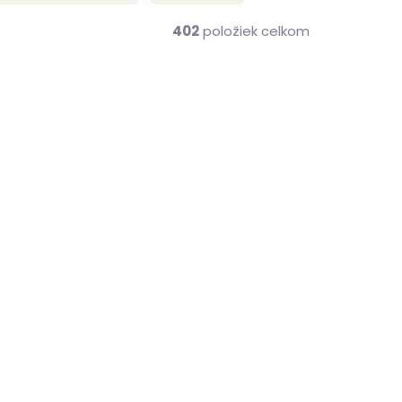
402
položiek celkom
VÝPREDAJ
me ihneď
Skladom, odosielame ihneď
(1 ks)
(1 ks)
Dámska kožená
o 2105
peňaženka Carmelo 2106
Ť
P Red červená 2. AKOSŤ