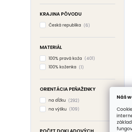
KRAJINA PÔVODU
Česká republika
6
MATERIÁL
100% pravá koža
401
100% koženka
1
ORIENTÁCIA PEŇAŽENKY
Náš w
na dĺžku
292
Cookie
na výšku
109
intern
základ
fungov
POČET DOKLADOVÝCH