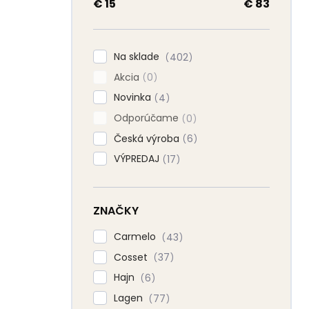
a
€
15
€
83
n
e
l
Na sklade
402
Akcia
0
Novinka
4
Odporúčame
0
Česká výroba
6
VÝPREDAJ
17
ZNAČKY
Carmelo
43
Cosset
37
Hajn
6
Lagen
77