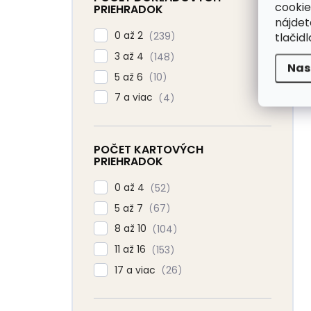
cookie
PRIEHRADOK
nájde
0 až 2
239
tlačidl
3 až 4
148
Nas
5 až 6
10
7 a viac
4
POČET KARTOVÝCH
PRIEHRADOK
0 až 4
52
5 až 7
67
8 až 10
104
11 až 16
153
17 a viac
26