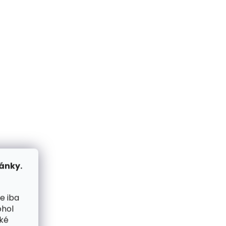
me ihneď
Skladom, odosielame ihneď
(2 ks)
(1 ks)
ná
Dámska kožená
SG870
peňaženka Segali SG
 AKOSŤ
7051ST Red 2.AKOSŤ
drobná vada
€24,71
Do košíka
VÝPREDAJ
ánky.
e iba
ohol
cké