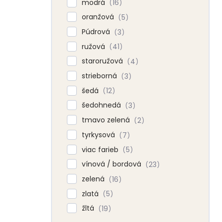
modrá
16
oranžová
5
Púdrová
3
ružová
41
staroružová
4
strieborná
3
šedá
12
šedohnedá
3
tmavo zelená
2
tyrkysová
7
viac farieb
5
vínová / bordová
23
zelená
16
zlatá
5
žltá
19