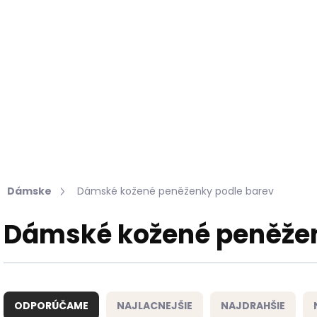
Hľadať
KOŽUŠINY DO INTERIÉRU
PRÍPRAVKY NA KOŽU
Dámske
Dámské kožené peněženky podle barev
Dámské kožené peněžen
R
a
ODPORÚČAME
NAJLACNEJŠIE
NAJDRAHŠIE
d