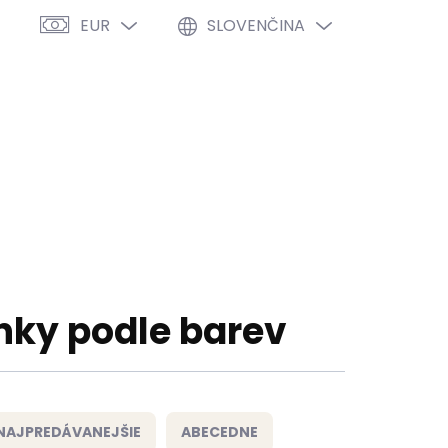
EUR
SLOVENČINA
PRÁZDNY KOŠÍK
NÁKUPNÝ
KOŠÍK
VÝPREDAJ %
O NÁS
BLOG
ky podle barev
NAJPREDÁVANEJŠIE
ABECEDNE