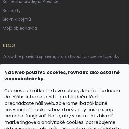
Kamenná prodejna Přeštice
Kontakty
Slovník pojmů
Moja objednávka
BLOG
Základné pravidlá správnej starostlivosti o kožené topánky
Ako sa starať o voskované, anilínové a olejované kože
Náš web používa cookies, rovnako ako ostatné
Výroba českých kožených opaskov: vôňa pravej kože, dotyk
webové stránky.
remesla
Cookies sú krátke textové súbory, ktoré sa ukladajú
do vášho internetového prehliadača. Keď
KONTAKT
prechádzate náš web, zbierame iba základné
nevyhnutné cookies, bez ktorých by náš e-shop
dotazy
@
spongr.cz
nemohol fungovať. Na to, aby sme mohli zbierať
marketingové a analytické cookies, potrebujeme
+420 776 663 962
aktívny súhlas zákazníka. Viac informácií nájdete
tu
.