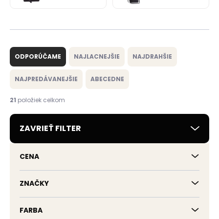
R
a
ODPORÚČAME
NAJLACNEJŠIE
NAJDRAHŠIE
d
e
NAJPREDÁVANEJŠIE
ABECEDNE
n
i
21
položiek celkom
e
p
ZAVRIEŤ FILTER
r
o
d
CENA
u
k
t
ZNAČKY
o
v
FARBA