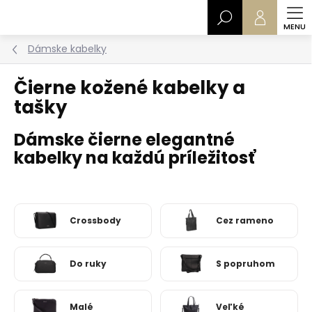
Prejsť
Hľadať
na
obsah
Dámske kabelky
Čierne kožené kabelky a
tašky
Dámske čierne elegantné
kabelky na každú príležitosť
Crossbody
Cez rameno
Do ruky
S popruhom
Malé
Veľké