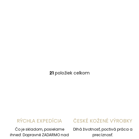
Skladom, odosielame ihneď
(2 ks)
Dámska kožená
aktovka Hexagona
462698 čierna
€119,20
Do košíka
21
položiek celkom
O
v
l
á
d
a
c
i
RÝCHLA EXPEDÍCIA
ČESKÉ KOŽENÉ VÝROBKY
e
p
Čo je skladom, posielame
Dlhá životnosť, poctivá práca a
r
ihneď. Dopravné ZADARMO nad
precíznosť.