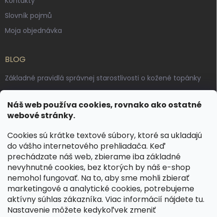
Kontakty
Slovník pojmů
Moja objednávka
BLOG
Základné pravidlá správnej starostlivosti o kožené topánky
Ako sa starať o voskované, anilínové a olejované kože
Náš web používa cookies, rovnako ako ostatné
Výroba českých kožených opaskov: vôňa pravej kože, dotyk
webové stránky.
remesla
Cookies sú krátke textové súbory, ktoré sa ukladajú
do vášho internetového prehliadača. Keď
KONTAKT
prechádzate náš web, zbierame iba základné
nevyhnutné cookies, bez ktorých by náš e-shop
dotazy
@
spongr.cz
nemohol fungovať. Na to, aby sme mohli zbierať
marketingové a analytické cookies, potrebujeme
+420 776 663 962
aktívny súhlas zákazníka. Viac informácií nájdete
tu
.
https://www.facebook.com/spongr.cz
Nastavenie môžete kedykoľvek zmeniť