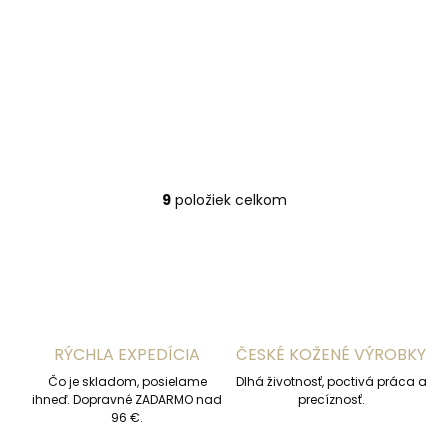
Malá dámska
kabelka etue Segali
SGA6B Black čierna
€39,51
Do košíka
9
položiek celkom
O
v
l
á
d
a
c
i
RÝCHLA EXPEDÍCIA
ČESKÉ KOŽENÉ VÝROBKY
e
p
Čo je skladom, posielame
Dlhá životnosť, poctivá práca a
r
ihneď. Dopravné ZADARMO nad
precíznosť.
v
96 €.
k