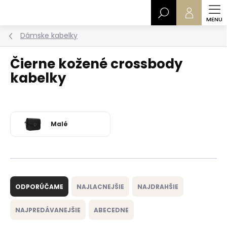
Prejsť
Hľadať
na
obsah
Dámske kabelky
Čierne kožené crossbody
kabelky
Malé
R
a
ODPORÚČAME
NAJLACNEJŠIE
NAJDRAHŠIE
d
e
NAJPREDÁVANEJŠIE
ABECEDNE
n