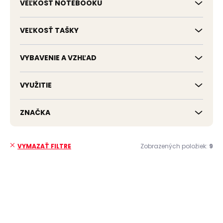
VEĽKOSŤ NOTEBOOKU
VEĽKOSŤ TAŠKY
VYBAVENIE A VZHĽAD
VYUŽITIE
ZNAČKA
Zobrazených položiek:
9
VYMAZAŤ FILTRE
V
ý
p
ZADARMO
ZADARMO
i
s
p