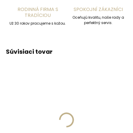
RODINNÁ FIRMA S
SPOKOJNÍ ZÁKAZNÍCI
TRADÍCIOU
Oceňujú kvalitu, naše rady a
perfektný servis.
Už 30 rokov pracujeme s kožou.
Súvisiaci tovar
ODPORÚČAME
NAJPREDÁVANEJŠIE
Skladom, odosielame ihneď
Skladom, odosielame ihneď
(>2 ks)
(2 ks)
Collonil Carbon Pro
Veľká dámska kožená