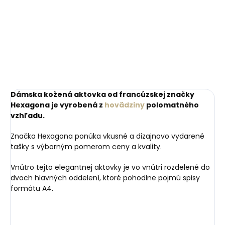
400 ml najlepšia
peňaženka Carmelo
impregnácia
2102 N čierna
€11,10
€41,20
Do košíka
Do košíka
Dámska kožená aktovka od francúzskej značky
Hexagona je vyrobená z
hovädziny
polomatného
vzhľadu.
Značka Hexagona ponúka vkusné a dizajnovo vydarené
tašky s výborným pomerom ceny a kvality.
Vnútro tejto elegantnej aktovky je vo vnútri rozdelené do
dvoch hlavných oddelení, ktoré pohodlne pojmú spisy
formátu A4.