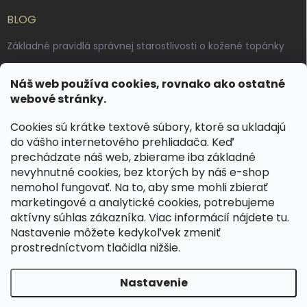
BLOG
Základné pravidlá správnej starostlivosti o kožené topánky
Ako sa starať o voskované, anilínové a olejované kože
Náš web používa cookies, rovnako ako ostatné
Výroba českých kožených opaskov: vôňa pravej kože, dotyk
webové stránky.
remesla
Cookies sú krátke textové súbory, ktoré sa ukladajú
do vášho internetového prehliadača. Keď
KONTAKT
prechádzate náš web, zbierame iba základné
nevyhnutné cookies, bez ktorých by náš e-shop
dotazy
@
spongr.cz
nemohol fungovať. Na to, aby sme mohli zbierať
marketingové a analytické cookies, potrebujeme
+420 776 663 962
aktívny súhlas zákazníka. Viac informácií nájdete
tu
.
https://www.facebook.com/spongr.cz
Nastavenie môžete kedykoľvek zmeniť
prostredníctvom tlačidla nižšie.
spongr.cz
Nastavenie