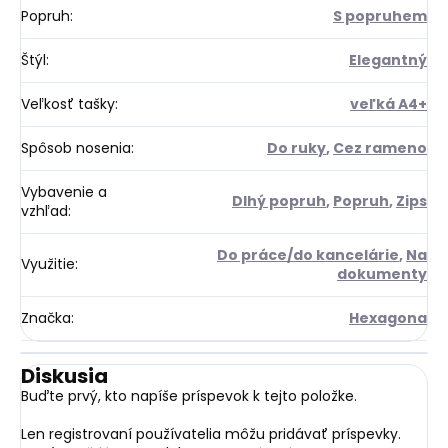
Popruh
:
S popruhem
Štýl
:
Elegantný
Veľkosť tašky
:
veľká A4+
Spôsob nosenia
:
Do ruky
,
Cez rameno
Vybavenie a
Dlhý popruh
,
Popruh
,
Zips
vzhľad
:
Do práce/do kancelárie
,
Na
Využitie
:
dokumenty
Značka
:
Hexagona
Diskusia
Buďte prvý, kto napíše príspevok k tejto položke.
Len registrovaní používatelia môžu pridávať príspevky.