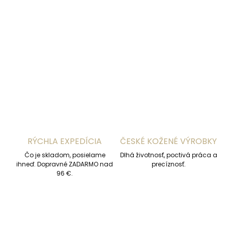
−
+
Pridať do košíka
DETAILNÉ INFORMÁCIE
OPÝTAŤ SA
STRÁŽIŤ
RÝCHLA EXPEDÍCIA
ČESKÉ KOŽENÉ VÝROBKY
Čo je skladom, posielame
Dlhá životnosť, poctivá práca a
ihneď. Dopravné ZADARMO nad
precíznosť.
96 €.