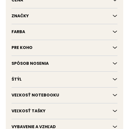
CENA
u
k
t
ZNAČKY
o
v
FARBA
PRE KOHO
SPÔSOB NOSENIA
ŠTÝL
VEĽKOSŤ NOTEBOOKU
VEĽKOSŤ TAŠKY
VYBAVENIE A VZHĽAD