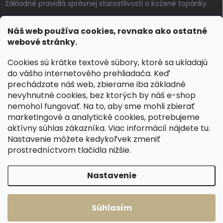
Základné pravidlá správnej starostlivosti o kožené topánky
Ako sa starať o voskované, anilínové a olejované kože
Náš web používa cookies, rovnako ako ostatné
Výroba českých kožených opaskov: vôňa pravej kože, dotyk
webové stránky.
remesla
Cookies sú krátke textové súbory, ktoré sa ukladajú
do vášho internetového prehliadača. Keď
KONTAKT
prechádzate náš web, zbierame iba základné
nevyhnutné cookies, bez ktorých by náš e-shop
dotazy
@
spongr.cz
nemohol fungovať. Na to, aby sme mohli zbierať
marketingové a analytické cookies, potrebujeme
+420 776 663 962
aktívny súhlas zákazníka. Viac informácií nájdete
tu
.
https://www.facebook.com/spongr.cz
Nastavenie môžete kedykoľvek zmeniť
prostredníctvom tlačidla nižšie.
spongr.cz
Nastavenie
Copyright 2026
Špongr.cz
. Všetky práva vyhradené.
Súhlasím
Vytvoril Shoptet