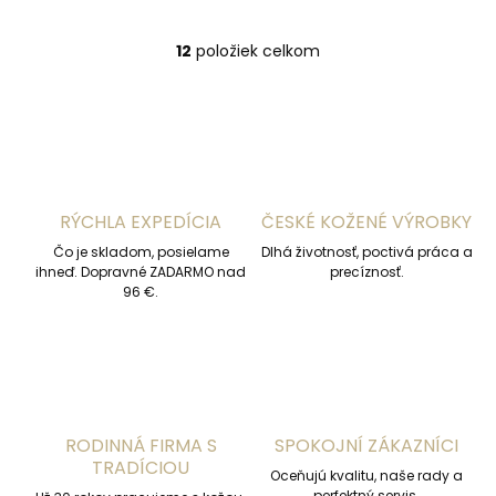
12
položiek celkom
O
v
l
á
d
a
c
i
RÝCHLA EXPEDÍCIA
ČESKÉ KOŽENÉ VÝROBKY
e
p
Čo je skladom, posielame
Dlhá životnosť, poctivá práca a
r
ihneď. Dopravné ZADARMO nad
precíznosť.
v
96 €.
k
y
v
ý
p
i
s
RODINNÁ FIRMA S
SPOKOJNÍ ZÁKAZNÍCI
u
TRADÍCIOU
Oceňujú kvalitu, naše rady a
perfektný servis.