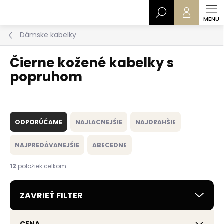
Prejsť
Hľadať
na
obsah
Dámske kabelky
Čierne kožené kabelky s
popruhom
R
a
ODPORÚČAME
NAJLACNEJŠIE
NAJDRAHŠIE
d
e
NAJPREDÁVANEJŠIE
ABECEDNE
n
i
12
položiek celkom
e
p
ZAVRIEŤ FILTER
r
o
d