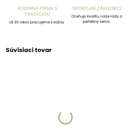
RODINNÁ FIRMA S
SPOKOJNÍ ZÁKAZNÍCI
TRADÍCIOU
Oceňujú kvalitu, naše rady a
perfektný servis.
Už 30 rokov pracujeme s kožou.
Súvisiaci tovar
NAJPREDÁVANEJŠIE
ZADARMO
Na ceste k nám
Skladom, odosielame ihneď
Collonil Créme de Luxe
(>2 ks)
100 ml luxusný krém na
Kožené puzdro na
kožu BEZFAREBNÝ
karty SECRID