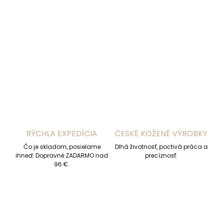
−
+
Pridať do košíka
DETAILNÉ INFORMÁCIE
OPÝTAŤ SA
STRÁŽIŤ
RÝCHLA EXPEDÍCIA
ČESKÉ KOŽENÉ VÝROBKY
Čo je skladom, posielame
Dlhá životnosť, poctivá práca a
ihneď. Dopravné ZADARMO nad
precíznosť.
96 €.