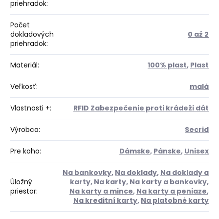
priehradok
:
Počet
dokladových
0 až 2
priehradok
:
Materiál
:
100% plast
,
Plast
Veľkosť
:
malá
Vlastnosti +
:
RFID Zabezpečenie proti krádeži dát
Výrobca
:
Secrid
Pre koho
:
Dámske
,
Pánske
,
Unisex
Na bankovky
,
Na doklady
,
Na doklady a
Úložný
karty
,
Na karty
,
Na karty a bankovky
,
priestor
:
Na karty a mince
,
Na karty a peniaze
,
Na kreditní karty
,
Na platobné karty