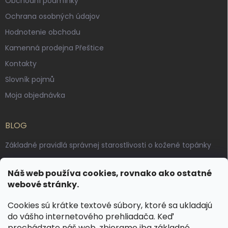
Obchodní podmínky
Ochrana osobných údajov
Hodnotenie obchodu
Kamenná prodejna Přeštice
Kontakty
Slovník pojmů
Moja objednávka
BLOG
Základné pravidlá správnej starostlivosti o kožené topánky
Ako sa starať o voskované, anilínové a olejované kože
Náš web používa cookies, rovnako ako ostatné
Výroba českých kožených opaskov: vôňa pravej kože, dotyk
webové stránky.
remesla
Cookies sú krátke textové súbory, ktoré sa ukladajú
do vášho internetového prehliadača. Keď
KONTAKT
prechádzate náš web, zbierame iba základné