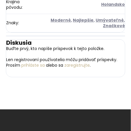
Krajina
Holandsko
pôvodu
:
Moderné
,
Najlepšie
,
Umývateľné
,
Znaky
:
Značkové
Diskusia
Buďte prvý, kto napíše príspevok k tejto položke.
Len registrovaní používatelia môžu pridávať príspevky.
Prosím
prihláste sa
alebo sa
zaregistrujte
.
Z
á
p