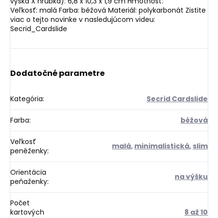
výška X hrúbka): 6,8 x 10,3 x 1,9 cm Hmotnosť:
Veľkosť: malá Farba: béžová Materiál: polykarbonát Zistite
viac o tejto novinke v nasledujúcom videu:
Secrid_Cardslide
Dodatočné parametre
Kategória
:
Secrid Cardslide
Farba
:
béžová
Veľkosť
malá
,
minimalistická
,
slim
peněženky
:
Orientácia
na výšku
peňaženky
:
Počet
kartových
8 až 10