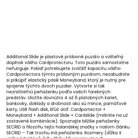
€10,52
Miniwallet Matte
Black-Red čierna s
€72,14
Do košíka
červeným prešívaním
Do košíka
Additional Slide je plastové prídavné puzdro a voliteľný
doplnok vášho Cardprotectoru. Toto puzdro samostatne
nefunguje. Pokiaľ potrebujete zväčšiť kapacitu vášho
Cardprotectora týmto prídavným puzdrom, nezabudnite
si prikúpiť elastický pásik Moneyband, ktorý je nutný pre
spojenie týchto dvoch puzdier. Vytvorte si tak
nezničiteľnú peňaženku podľa vašich farebných
predstáv. Uložíte dovnútra 4 až 6 platobných kariet,
bankovky, doklady a drobnosti ako sú mince, pamäťové
karty, USB flash disk, kľúč atď. Cardportector +
Moneyband + Additional Slide = Cardslide (mrknite na už
zostavené kombinácie). Spoznajte bližšie peňaženky
SECRID a filozofiu tejto holandskej značky v našom článku
SECRID – Tak trochu iná peňaženka. Rozmery (dĺžka X