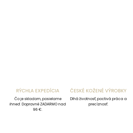
DORUČENIA
−
+
Pridať do košíka
DETAILNÉ INFORMÁCIE
OPÝTAŤ SA
STRÁŽIŤ
RÝCHLA EXPEDÍCIA
ČESKÉ KOŽENÉ VÝROBKY
Čo je skladom, posielame
Dlhá životnosť, poctivá práca a
ihneď. Dopravné ZADARMO nad
precíznosť.
96 €.