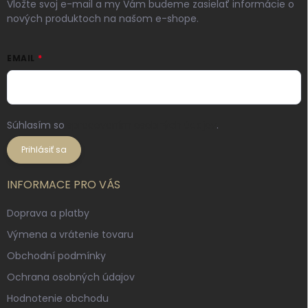
Vložte svoj e-mail a my Vám budeme zasielať informácie o
nových produktoch na našom e-shope.
EMAIL
Súhlasím so
spracovaním osobných údajov
.
Prihlásiť sa
INFORMACE PRO VÁS
Doprava a platby
Výmena a vrátenie tovaru
Obchodní podmínky
Ochrana osobných údajov
Hodnotenie obchodu