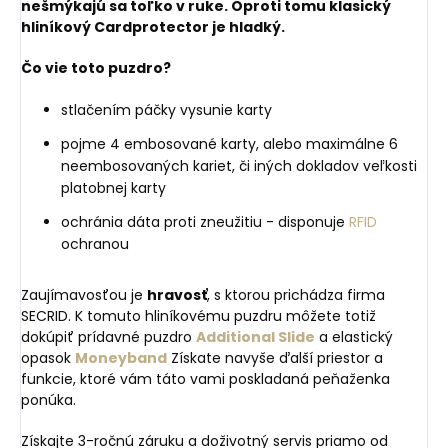
nešmýkajú sa toľko v ruke. Oproti tomu klasický
hliníkový Cardprotector je hladký.
Čo vie toto puzdro?
stlačením páčky vysunie karty
pojme 4 embosované karty, alebo maximálne 6
neembosovaných kariet, či iných dokladov veľkosti
platobnej karty
ochránia dáta proti zneužitiu - disponuje
RFID
ochranou
Zaujímavosťou je
hravosť
, s ktorou prichádza firma
SECRID. K tomuto hliníkovému puzdru môžete totiž
dokúpiť prídavné puzdro
Additional Slide
a elastický
opasok
Moneyband
Získate navyše ďalší priestor a
funkcie, ktoré vám táto vami poskladaná peňaženka
ponúka.
Získajte 3-ročnú záruku a doživotný servis priamo od