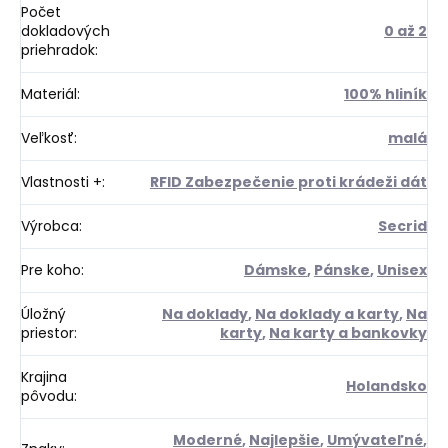
Počet
dokladových
0 až 2
priehradok
:
Materiál
:
100% hliník
Veľkosť
:
malá
Vlastnosti +
:
RFID Zabezpečenie proti krádeži dát
Výrobca
:
Secrid
Pre koho
:
Dámske
,
Pánske
,
Unisex
Úložný
Na doklady
,
Na doklady a karty
,
Na
priestor
:
karty
,
Na karty a bankovky
Krajina
Holandsko
pôvodu
:
Moderné
,
Najlepšie
,
Umývateľné
,