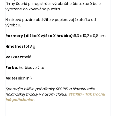
firmy Secrid pri registrácii výrobného čísla, ktoré bolo
vyrazené do kovového puzdra.
Hliníkové puzdro obdržíte v papierovej škatuľke od
výrobcu.
Rozmery (dĺžka X výška X hrúbka):
6,3 x 10,2 x 0,8 cm
Hmotnosť :
48 g
Veľkosť:
malá
Farba:
horčicovo žltá
Materiál:
hliník
Spoznajte bližšie peňaženky SECRID a filozofiu tejto
holandskej značky v našom článku
SECRID - Tak trochu
iná peňaženka.