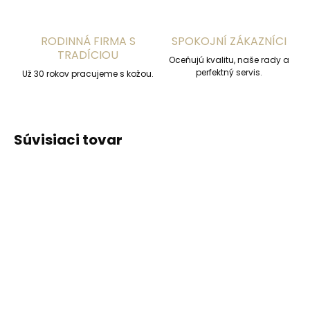
RODINNÁ FIRMA S
SPOKOJNÍ ZÁKAZNÍCI
TRADÍCIOU
Oceňujú kvalitu, naše rady a
perfektný servis.
Už 30 rokov pracujeme s kožou.
Súvisiaci tovar
ODPORÚČAME
Skladom, odosielame ihneď
(1 ks)
Skladom, odosielame ihneď
(>2 ks)
Kožená kľúčenka