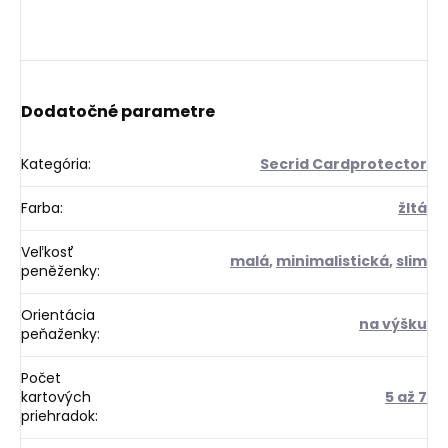
Dodatočné parametre
Kategória
:
Secrid Cardprotector
Farba
:
žltá
Veľkosť
malá
,
minimalistická
,
slim
peněženky
:
Orientácia
na výšku
peňaženky
:
Počet
kartových
5 až 7
priehradok
: