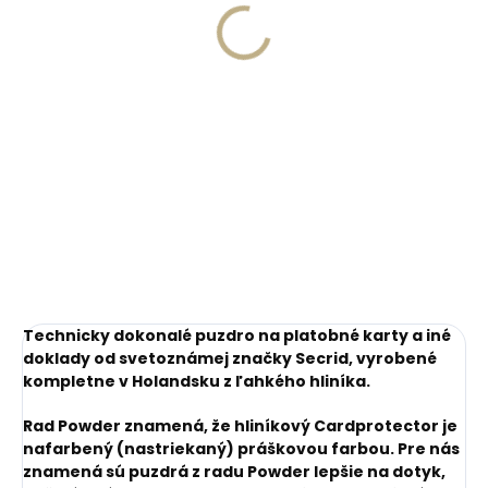
Collonil Organic
Orbitkey 2.0 Espresso
Protect & Care 200 ml
Brown tmavohnedá s
– prírodná
kontrastným
€41,20
impregnácia a
prešívaním
€11,55
starostlivosť na kožu
Do košíka
Do košíka
Technicky dokonalé puzdro na platobné karty a iné
doklady od svetoznámej značky Secrid, vyrobené
kompletne v Holandsku z ľahkého hliníka.
Rad Powder znamená, že hliníkový Cardprotector je
nafarbený (nastriekaný) práškovou farbou. Pre nás
znamená sú puzdrá z radu Powder lepšie na dotyk,