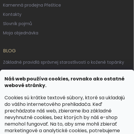
Kamenná prodejna Přeštice
Kontakty
Slovník pojmů
Moja objednávka
BLOG
Základné pravidlá správnej starostlivosti o kožené topánky
Ako sa starať o voskované, anilínové a olejované kože
Náš web používa cookies, rovnako ako ostatné
Výroba českých kožených opaskov: vôňa pravej kože, dotyk
webové stránky.
remesla
Cookies sú krátke textové súbory, ktoré sa ukladajú
do vášho internetového prehliadača. Keď
KONTAKT
prechádzate náš web, zbierame iba základné
nevyhnutné cookies, bez ktorých by náš e-shop
dotazy
@
spongr.cz
nemohol fungovať. Na to, aby sme mohli zbierať
marketingové a analytické cookies, potrebujeme
+420 776 663 962