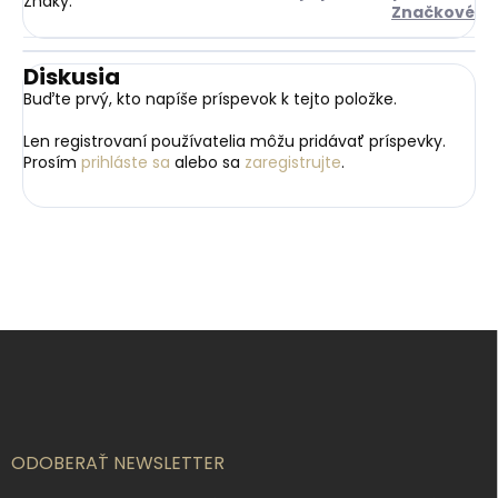
Znaky
:
Značkové
Diskusia
Buďte prvý, kto napíše príspevok k tejto položke.
Len registrovaní používatelia môžu pridávať príspevky.
Prosím
prihláste sa
alebo sa
zaregistrujte
.
Z
á
p
ä
t
i
ODOBERAŤ NEWSLETTER
e