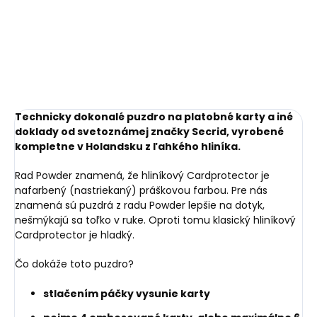
Brown tmavohnedá s
kontrastným
€8,58
€41,20
prešívaním
Do košíka
Do košíka
Technicky dokonalé puzdro na platobné karty a iné
doklady od svetoznámej značky Secrid, vyrobené
kompletne v Holandsku z ľahkého hliníka.
Rad Powder znamená, že hliníkový Cardprotector je
nafarbený (nastriekaný) práškovou farbou. Pre nás
znamená sú puzdrá z radu Powder lepšie na dotyk,
nešmýkajú sa toľko v ruke. Oproti tomu klasický hliníkový
Cardprotector je hladký.
Čo dokáže toto puzdro?
stlačením páčky vysunie karty