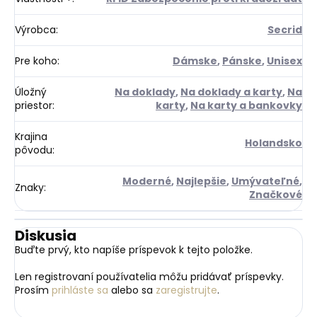
Výrobca
:
Secrid
Pre koho
:
Dámske
,
Pánske
,
Unisex
Úložný
Na doklady
,
Na doklady a karty
,
Na
priestor
:
karty
,
Na karty a bankovky
Krajina
Holandsko
pôvodu
:
Moderné
,
Najlepšie
,
Umývateľné
,
Znaky
:
Značkové
Diskusia
Buďte prvý, kto napíše príspevok k tejto položke.
Len registrovaní používatelia môžu pridávať príspevky.
Prosím
prihláste sa
alebo sa
zaregistrujte
.