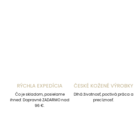
−
+
Pridať do košíka
DETAILNÉ INFORMÁCIE
OPÝTAŤ SA
STRÁŽIŤ
RÝCHLA EXPEDÍCIA
ČESKÉ KOŽENÉ VÝROBKY
Čo je skladom, posielame
Dlhá životnosť, poctivá práca a
ihneď. Dopravné ZADARMO nad
precíznosť.
96 €.