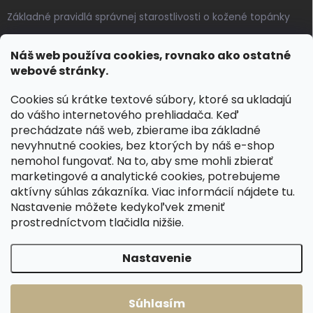
Základné pravidlá správnej starostlivosti o kožené topánky
Ako sa starať o voskované, anilínové a olejované kože
Náš web používa cookies, rovnako ako ostatné
Výroba českých kožených opaskov: vôňa pravej kože, dotyk
webové stránky.
remesla
Cookies sú krátke textové súbory, ktoré sa ukladajú
do vášho internetového prehliadača. Keď
KONTAKT
prechádzate náš web, zbierame iba základné
nevyhnutné cookies, bez ktorých by náš e-shop
dotazy
@
spongr.cz
nemohol fungovať. Na to, aby sme mohli zbierať
marketingové a analytické cookies, potrebujeme
+420 776 663 962
aktívny súhlas zákazníka. Viac informácií nájdete
tu
.
https://www.facebook.com/spongr.cz
Nastavenie môžete kedykoľvek zmeniť
prostredníctvom tlačidla nižšie.
spongr.cz
Nastavenie
Copyright 2026
Špongr.cz
. Všetky práva vyhradené.
Súhlasím