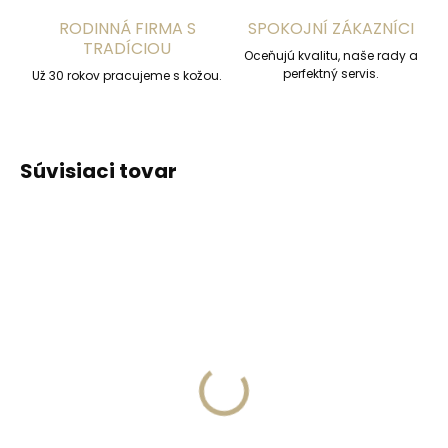
RODINNÁ FIRMA S
SPOKOJNÍ ZÁKAZNÍCI
TRADÍCIOU
Oceňujú kvalitu, naše rady a
perfektný servis.
Už 30 rokov pracujeme s kožou.
Súvisiaci tovar
ODPORÚČAME
Skladom, odosielame ihneď
(1 ks)
Skladom, odosielame ihneď
(>2 ks)
Kožená kľúčenka
Collonil Nilfett 75 ml
Orbitkey 2.0 Espresso
balzam na hladkú kožu