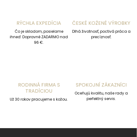
d
a
c
i
RÝCHLA EXPEDÍCIA
ČESKÉ KOŽENÉ VÝROBKY
e
p
Čo je skladom, posielame
Dlhá životnosť, poctivá práca a
r
ihneď. Dopravné ZADARMO nad
precíznosť.
v
96 €.
k
y
v
ý
p
i
s
RODINNÁ FIRMA S
SPOKOJNÍ ZÁKAZNÍCI
u
TRADÍCIOU
Oceňujú kvalitu, naše rady a
perfektný servis.
Už 30 rokov pracujeme s kožou.
Z