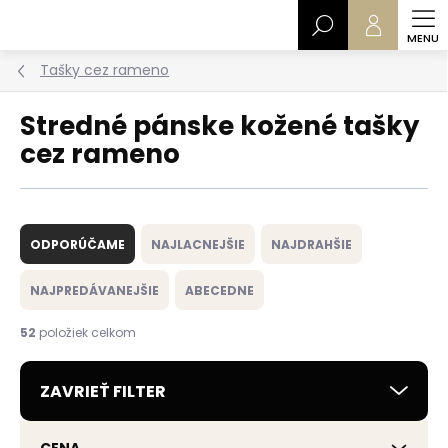
Prejsť
Hľadať
na
obsah
Tašky cez rameno
Stredné pánske kožené tašky
cez rameno
R
a
ODPORÚČAME
NAJLACNEJŠIE
NAJDRAHŠIE
d
e
NAJPREDÁVANEJŠIE
ABECEDNE
n
i
52
položiek celkom
e
p
ZAVRIEŤ FILTER
r
o
d