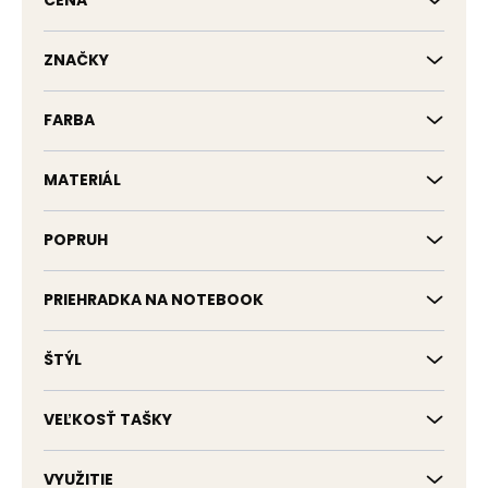
CENA
u
k
t
ZNAČKY
o
v
FARBA
MATERIÁL
POPRUH
PRIEHRADKA NA NOTEBOOK
ŠTÝL
VEĽKOSŤ TAŠKY
VYUŽITIE