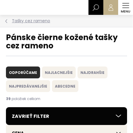
Prejsť
Hľadať
na
obsah
Tašky cez rameno
Pánske čierne kožené tašky
cez rameno
R
a
ODPORÚČAME
NAJLACNEJŠIE
NAJDRAHŠIE
d
e
NAJPREDÁVANEJŠIE
ABECEDNE
n
i
39
položiek celkom
e
p
ZAVRIEŤ FILTER
r
o
d