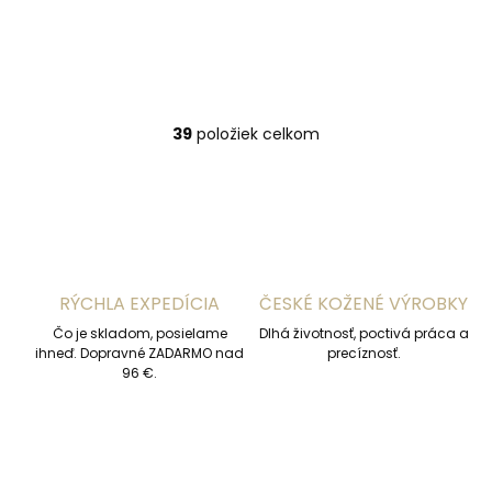
čierna s koženou
€61,46
chlopňou
Do košíka
39
položiek celkom
O
v
l
á
d
a
c
i
RÝCHLA EXPEDÍCIA
ČESKÉ KOŽENÉ VÝROBKY
e
p
Čo je skladom, posielame
Dlhá životnosť, poctivá práca a
r
ihneď. Dopravné ZADARMO nad
precíznosť.
v
96 €.
k
y
v
ý
p