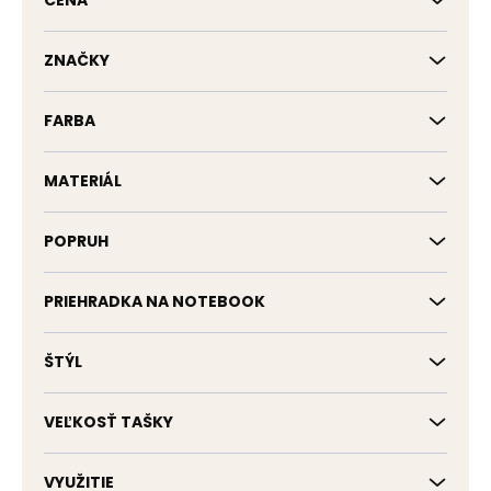
CENA
u
k
t
ZNAČKY
o
v
FARBA
MATERIÁL
POPRUH
PRIEHRADKA NA NOTEBOOK
ŠTÝL
VEĽKOSŤ TAŠKY
VYUŽITIE