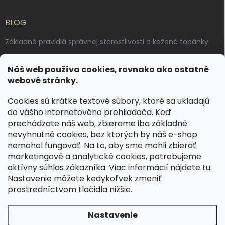
BLOG
Základné pravidlá správnej starostlivosti o kožené topánky
Ako sa starať o voskované, anilínové a olejované kože
Náš web používa cookies, rovnako ako ostatné
Výroba českých kožených opaskov: vôňa pravej kože, dotyk
webové stránky.
remesla
Cookies sú krátke textové súbory, ktoré sa ukladajú
do vášho internetového prehliadača. Keď
KONTAKT
prechádzate náš web, zbierame iba základné
nevyhnutné cookies, bez ktorých by náš e-shop
dotazy
@
spongr.cz
nemohol fungovať. Na to, aby sme mohli zbierať
marketingové a analytické cookies, potrebujeme
+420 776 663 962
aktívny súhlas zákazníka. Viac informácií nájdete
tu
.
https://www.facebook.com/spongr.cz
Nastavenie môžete kedykoľvek zmeniť
prostredníctvom tlačidla nižšie.
spongr.cz
Nastavenie