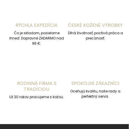
d
a
c
i
RÝCHLA EXPEDÍCIA
ČESKÉ KOŽENÉ VÝROBKY
e
p
Čo je skladom, posielame
Dlhá životnosť, poctivá práca a
r
ihneď. Dopravné ZADARMO nad
precíznosť.
v
96 €.
k
y
v
ý
p
i
s
RODINNÁ FIRMA S
SPOKOJNÍ ZÁKAZNÍCI
u
TRADÍCIOU
Oceňujú kvalitu, naše rady a
perfektný servis.
Už 30 rokov pracujeme s kožou.
Z