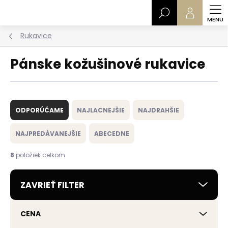
Prejsť
Hľadať
na
obsah
Rukavice
Pánske kožušinové rukavice
R
a
ODPORÚČAME
NAJLACNEJŠIE
NAJDRAHŠIE
d
e
NAJPREDÁVANEJŠIE
ABECEDNE
n
i
8
položiek celkom
e
p
ZAVRIEŤ FILTER
r
o
d
CENA
u