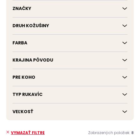
k
t
ZNAČKY
o
v
DRUH KOŽUŠINY
FARBA
KRAJINA PÔVODU
PRE KOHO
TYP RUKAVÍC
VEĽKOSŤ
Zobrazených položiek:
8
VYMAZAŤ FILTRE