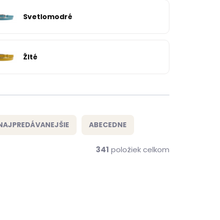
Svetlomodré
Žlté
NAJPREDÁVANEJŠIE
ABECEDNE
341
položiek celkom
NOVINKA