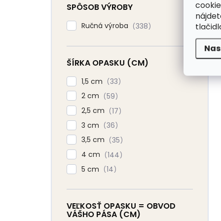
cookie
SPÔSOB VÝROBY
nájde
Ručná výroba
tlačidl
338
Nas
ŠÍRKA OPASKU (CM)
1,5 cm
33
2 cm
59
2,5 cm
17
3 cm
36
3,5 cm
35
4 cm
144
5 cm
14
VEĽKOSŤ OPASKU = OBVOD
VÁŠHO PÁSA (CM)