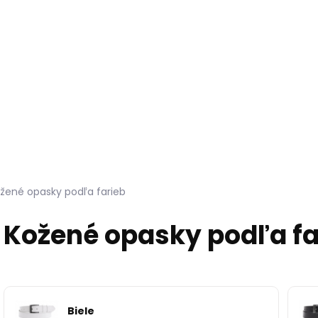
Hľadať
KOŽUŠINY DO INTERIÉRU
PRÍPRAVKY NA KOŽU
žené opasky podľa farieb
Kožené opasky podľa fa
Biele