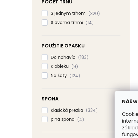
POČET TRNŮ
S jedným tŕňom
320
S dvoma tŕňmi
14
POUŽITIE OPASKU
Do nohavíc
183
K obleku
9
Na šaty
124
SPONA
Náš w
Klasická přezka
334
Cookie
plná spona
4
intern
základ
fungov