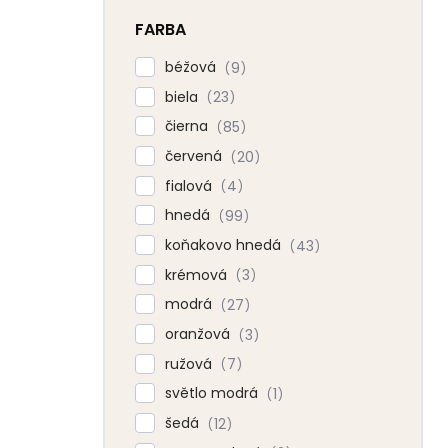
FARBA
béžová
9
biela
23
čierna
85
červená
20
fialová
4
hnedá
99
koňakovo hnedá
43
krémová
3
modrá
27
oranžová
3
ružová
7
světlo modrá
1
šedá
12