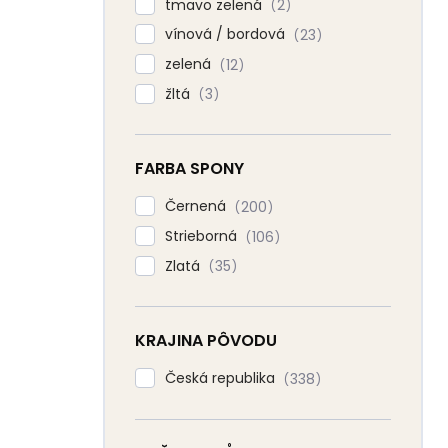
tmavo zelená
2
vínová / bordová
23
zelená
12
žltá
3
FARBA SPONY
Černená
200
Strieborná
106
Zlatá
35
KRAJINA PÔVODU
Česká republika
338