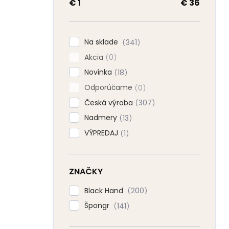
a
€
1
€
36
n
e
l
Na sklade
341
Akcia
0
Novinka
18
Odporúčame
0
Česká výroba
307
Nadmery
13
VÝPREDAJ
1
ZNAČKY
Black Hand
200
Špongr
141