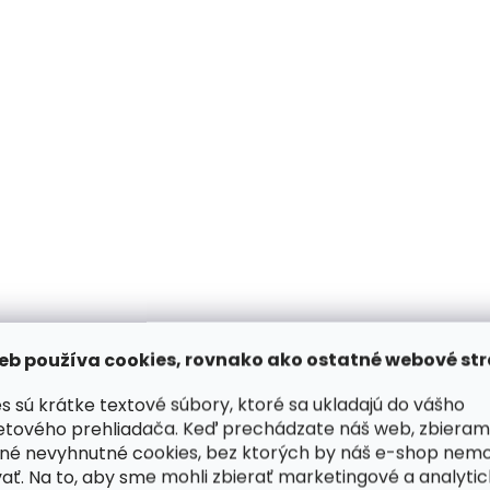
NOVINKA
NOVINKA
eb používa cookies, rovnako ako ostatné webové str
Skladom, odosielame ihneď
Skladom, odosiela
(>2 ks)
s sú krátke textové súbory, ktoré sa ukladajú do vášho
Dámsky kožený opasok
Dámsky kožený op
etového prehliadača. Keď prechádzate náš web, zbieram
Špongr 3026 krémový
Špongr 3025 koňak
né nevyhnutné cookies, bez ktorých by náš e-shop nem
hnedý
€20,21
ať. Na to, aby sme mohli zbierať marketingové a analyti