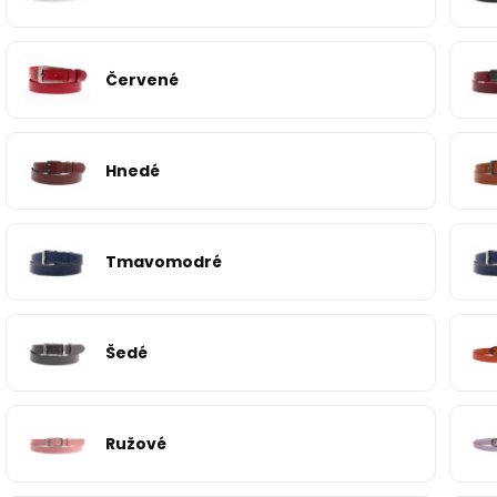
Červené
Hnedé
Tmavomodré
Šedé
Ružové