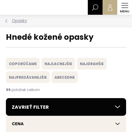
Prejsť
Hľadať
na
obsah
Opasky
Hnedé kožené opasky
R
a
ODPORÚČAME
NAJLACNEJŠIE
NAJDRAHŠIE
d
e
NAJPREDÁVANEJŠIE
ABECEDNE
n
i
99
položiek celkom
e
p
ZAVRIEŤ FILTER
r
o
d
CENA
u