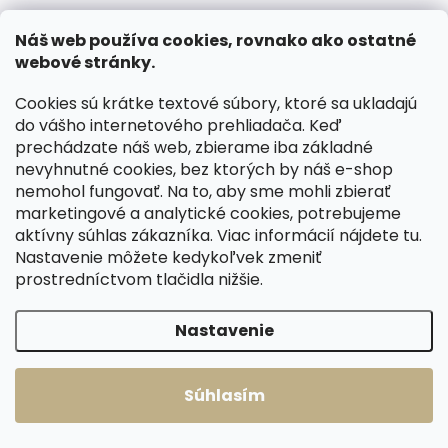
Náš web používa cookies, rovnako ako ostatné
webové stránky.
Cookies sú krátke textové súbory, ktoré sa ukladajú
do vášho internetového prehliadača. Keď
prechádzate náš web, zbierame iba základné
nevyhnutné cookies, bez ktorých by náš e-shop
Skladom, odosielame ihneď
nemohol fungovať. Na to, aby sme mohli zbierať
(>2 ks)
Skladom, odosielame ihneď
marketingové a analytické cookies, potrebujeme
(>2 ks)
Pánsky kožený
aktívny súhlas zákazníka. Viac informácií nájdete
tu
.
Pánsky kožený
opasok Black Hand
Nastavenie môžete kedykoľvek zmeniť
opasok Black Hand
006-93 hnedý
prostredníctvom tlačidla nižšie.
013-70 koňakovo
€30,07
hnedý
€26,77
Nastavenie
Detail
Detail
80 cm
85 cm
85 cm
90 cm
Súhlasím
90 cm
95 cm
95 cm
100 cm
100 cm
105 cm
105 cm
110 cm