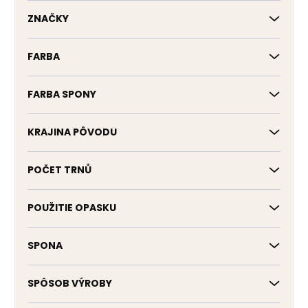
k
t
ZNAČKY
o
v
FARBA
FARBA SPONY
KRAJINA PÔVODU
POČET TRNŮ
POUŽITIE OPASKU
SPONA
SPÔSOB VÝROBY