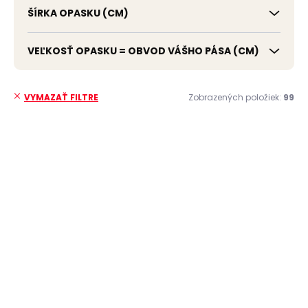
ŠÍRKA OPASKU (CM)
VEĽKOSŤ OPASKU = OBVOD VÁŠHO PÁSA (CM)
Zobrazených položiek:
99
VYMAZAŤ FILTRE
V
ý
ČESKÁ VÝROBA
ČESKÁ VÝROBA
p
i
s
p
r
o
d
u
Skladom, odosielame ihneď
Skladom, odosielame ihneď
k
(>2 ks)
(>2 ks)
t
Pánský kožený
Kožený opasok
o