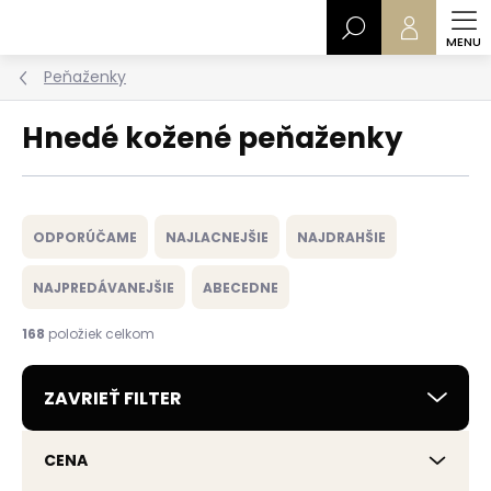
Prejsť
Hľadať
na
obsah
Peňaženky
Hnedé kožené peňaženky
R
a
ODPORÚČAME
NAJLACNEJŠIE
NAJDRAHŠIE
d
e
NAJPREDÁVANEJŠIE
ABECEDNE
n
i
168
položiek celkom
e
p
ZAVRIEŤ FILTER
r
o
d
CENA
u