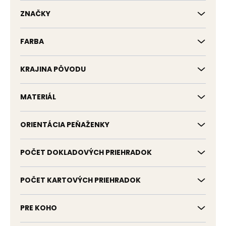
k
t
ZNAČKY
o
v
FARBA
KRAJINA PÔVODU
MATERIÁL
ORIENTÁCIA PEŇAŽENKY
POČET DOKLADOVÝCH PRIEHRADOK
POČET KARTOVÝCH PRIEHRADOK
PRE KOHO