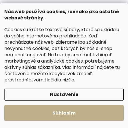
Kožená peňaženka
Kožená peňaženka
SECRID Slimwallet
SECRID Slimwallet
Náš web používa cookies, rovnako ako ostatné
Veg Espresso hnedá
Vintage Brown
webové stránky.
hnedá
€82,45
€72,14
Cookies sú krátke textové súbory, ktoré sa ukladajú
do vášho internetového prehliadača. Keď
Do košíka
Do košíka
prechádzate náš web, zbierame iba základné
nevyhnutné cookies, bez ktorých by náš e-shop
nemohol fungovať. Na to, aby sme mohli zbierať
marketingové a analytické cookies, potrebujeme
Načítať 60 ďalších
aktívny súhlas zákazníka. Viac informácií nájdete
tu
.
Nastavenie môžete kedykoľvek zmeniť
1
3
O
S
prostredníctvom tlačidla nižšie.
v
t
168
položiek celkom
l
r
Hore
Nastavenie
á
á
d
n
a
k
c
Súhlasím
o
i
e
v
p