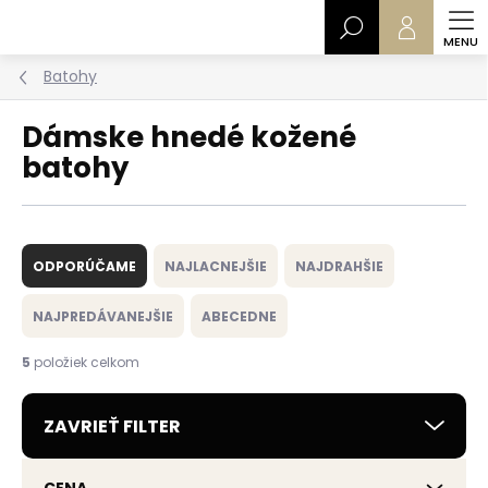
Prejsť
Hľadať
na
obsah
Batohy
Dámske hnedé kožené
batohy
R
a
ODPORÚČAME
NAJLACNEJŠIE
NAJDRAHŠIE
d
e
NAJPREDÁVANEJŠIE
ABECEDNE
n
i
5
položiek celkom
e
p
ZAVRIEŤ FILTER
r
o
d