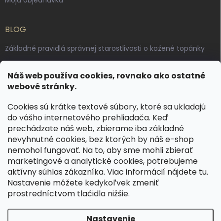
BLOG
Základné pravidlá správnej starostlivosti o kožené topánky
Ako sa starať o voskované, anilínové a olejované kože
Náš web používa cookies, rovnako ako ostatné
Výroba českých kožených opaskov: vôňa pravej kože, dotyk
webové stránky.
remesla
Cookies sú krátke textové súbory, ktoré sa ukladajú
do vášho internetového prehliadača. Keď
KONTAKT
prechádzate náš web, zbierame iba základné
nevyhnutné cookies, bez ktorých by náš e-shop
dotazy
@
spongr.cz
nemohol fungovať. Na to, aby sme mohli zbierať
marketingové a analytické cookies, potrebujeme
+420 776 663 962
aktívny súhlas zákazníka. Viac informácií nájdete
tu
.
https://www.facebook.com/spongr.cz
Nastavenie môžete kedykoľvek zmeniť
prostredníctvom tlačidla nižšie.
spongr.cz
Nastavenie