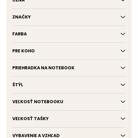
CENA
u
k
t
ZNAČKY
o
v
FARBA
PRE KOHO
PRIEHRADKA NA NOTEBOOK
ŠTÝL
VEĽKOSŤ NOTEBOOKU
VEĽKOSŤ TAŠKY
VYBAVENIE A VZHĽAD