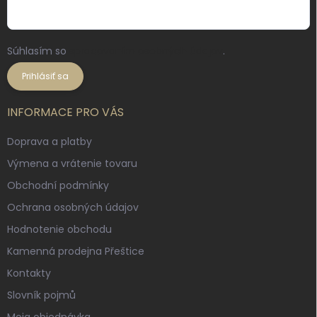
Súhlasím so
spracovaním osobných údajov
.
Prihlásiť sa
INFORMACE PRO VÁS
Doprava a platby
Výmena a vrátenie tovaru
Obchodní podmínky
Ochrana osobných údajov
Hodnotenie obchodu
Kamenná prodejna Přeštice
Kontakty
Slovník pojmů
Moja objednávka