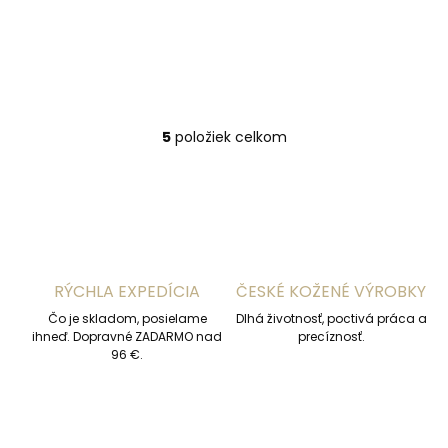
hnedý
€168,69
Do košíka
5
položiek celkom
O
v
l
á
d
a
c
i
RÝCHLA EXPEDÍCIA
ČESKÉ KOŽENÉ VÝROBKY
e
p
Čo je skladom, posielame
Dlhá životnosť, poctivá práca a
r
ihneď. Dopravné ZADARMO nad
precíznosť.
v
96 €.
k
y
v
ý