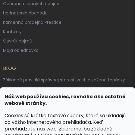
Ochrana osobných údajov
Hodnotenie obchodu
Kamenná prodejna Přeštice
Kontakty
Slovník pojmů
Moja objednávka
BLOG
Základné pravidlá správnej starostlivosti o kožené topánky
Ako sa starať o voskované, anilínové a olejované kože
Náš web používa cookies, rovnako ako ostatné
Výroba českých kožených opaskov: vôňa pravej kože, dotyk
webové stránky.
remesla
Cookies sú krátke textové súbory, ktoré sa ukladajú
do vášho internetového prehliadača. Keď
KONTAKT
prechádzate náš web, zbierame iba základné