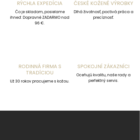
RÝCHLA EXPEDÍCIA
ČESKÉ KOŽENÉ VÝROBKY
e
p
Čo je skladom, posielame
Dlhá životnosť, poctivá práca a
r
ihneď. Dopravné ZADARMO nad
precíznosť.
v
96 €.
k
y
v
ý
p
i
s
RODINNÁ FIRMA S
SPOKOJNÍ ZÁKAZNÍCI
u
TRADÍCIOU
Oceňujú kvalitu, naše rady a
perfektný servis.
Už 30 rokov pracujeme s kožou.
Z
á
p
ä