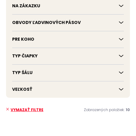
NA ZÁKAZKU
OBVODY ĽADVINOVÝCH PÁSOV
PRE KOHO
TYP ČIAPKY
TYP ŠÁLU
VEĽKOSŤ
Zobrazených položiek:
10
VYMAZAŤ FILTRE
V
ý
ČESKÁ VÝROBA
ČESKÁ VÝROBA
p
VÝPREDAJ
ZADARMO