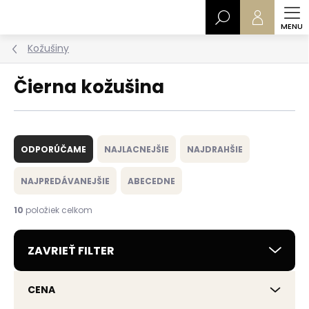
Prejsť
Hľadať
na
obsah
Kožušiny
Čierna kožušina
R
a
ODPORÚČAME
NAJLACNEJŠIE
NAJDRAHŠIE
d
e
NAJPREDÁVANEJŠIE
ABECEDNE
n
i
10
položiek celkom
e
p
ZAVRIEŤ FILTER
r
o
d
CENA
u