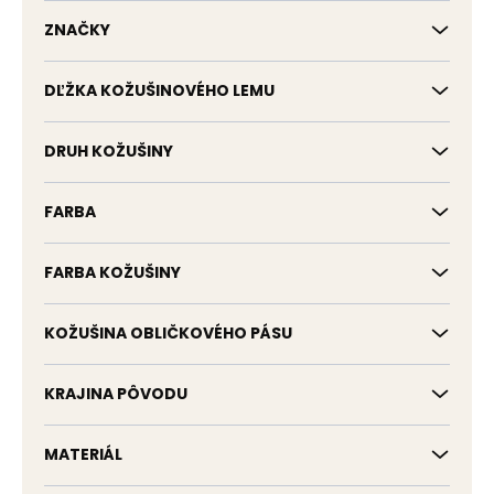
k
t
ZNAČKY
o
v
DĽŽKA KOŽUŠINOVÉHO LEMU
DRUH KOŽUŠINY
FARBA
FARBA KOŽUŠINY
KOŽUŠINA OBLIČKOVÉHO PÁSU
KRAJINA PÔVODU
MATERIÁL