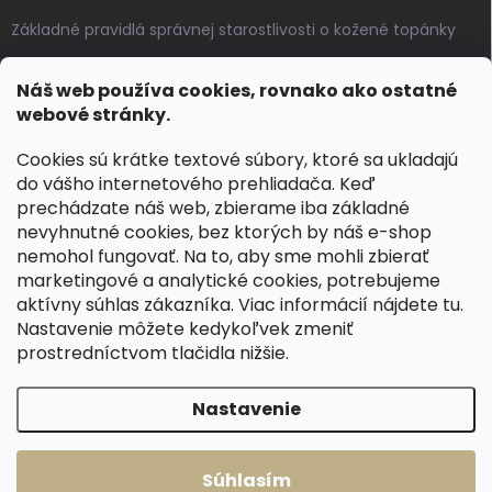
Základné pravidlá správnej starostlivosti o kožené topánky
Ako sa starať o voskované, anilínové a olejované kože
Náš web používa cookies, rovnako ako ostatné
Výroba českých kožených opaskov: vôňa pravej kože, dotyk
webové stránky.
remesla
Cookies sú krátke textové súbory, ktoré sa ukladajú
do vášho internetového prehliadača. Keď
KONTAKT
prechádzate náš web, zbierame iba základné
nevyhnutné cookies, bez ktorých by náš e-shop
dotazy
@
spongr.cz
nemohol fungovať. Na to, aby sme mohli zbierať
marketingové a analytické cookies, potrebujeme
+420 776 663 962
aktívny súhlas zákazníka. Viac informácií nájdete
tu
.
https://www.facebook.com/spongr.cz
Nastavenie môžete kedykoľvek zmeniť
prostredníctvom tlačidla nižšie.
spongr.cz
Nastavenie
Copyright 2026
Špongr.cz
. Všetky práva vyhradené.
Súhlasím