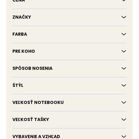
CENA
u
k
t
ZNAČKY
o
v
FARBA
PRE KOHO
SPÔSOB NOSENIA
ŠTÝL
VEĽKOSŤ NOTEBOOKU
VEĽKOSŤ TAŠKY
VYBAVENIE A VZHĽAD