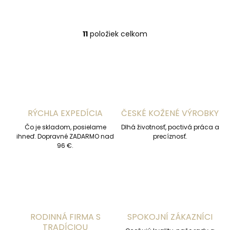
11
položiek celkom
O
v
l
á
d
a
c
i
RÝCHLA EXPEDÍCIA
ČESKÉ KOŽENÉ VÝROBKY
e
p
Čo je skladom, posielame
Dlhá životnosť, poctivá práca a
r
ihneď. Dopravné ZADARMO nad
precíznosť.
v
96 €.
k
y
v
ý
p
i
s
RODINNÁ FIRMA S
SPOKOJNÍ ZÁKAZNÍCI
u
TRADÍCIOU