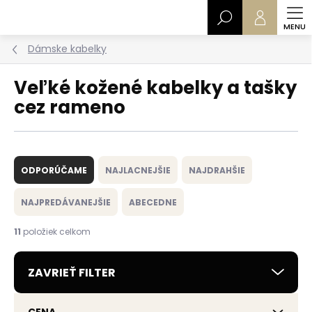
Prejsť
Hľadať
na
obsah
Dámske kabelky
Veľké kožené kabelky a tašky
cez rameno
R
a
ODPORÚČAME
NAJLACNEJŠIE
NAJDRAHŠIE
d
e
NAJPREDÁVANEJŠIE
ABECEDNE
n
i
11
položiek celkom
e
p
ZAVRIEŤ FILTER
r
o
d