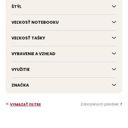
ŠTÝL
VEĽKOSŤ NOTEBOOKU
VEĽKOSŤ TAŠKY
VYBAVENIE A VZHĽAD
VYUŽITIE
ZNAČKA
Zobrazených položiek:
7
VYMAZAŤ FILTRE
V
ý