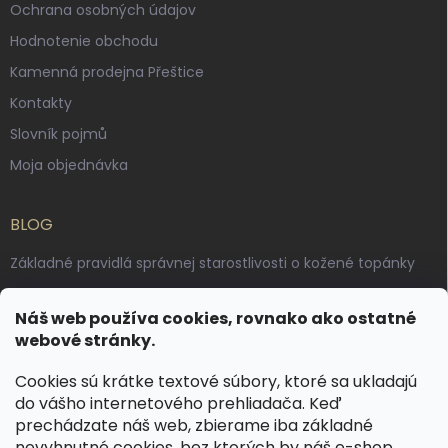
Ochrana osobných údajov
Hodnotenie obchodu
Kamenná prodejna Přeštice
Kontakty
Slovník pojmů
Moja objednávka
BLOG
Základné pravidlá správnej starostlivosti o kožené topánky
Ako sa starať o voskované, anilínové a olejované kože
Náš web používa cookies, rovnako ako ostatné
Výroba českých kožených opaskov: vôňa pravej kože, dotyk
webové stránky.
remesla
Cookies sú krátke textové súbory, ktoré sa ukladajú
do vášho internetového prehliadača. Keď
KONTAKT
prechádzate náš web, zbierame iba základné
nevyhnutné cookies, bez ktorých by náš e-shop