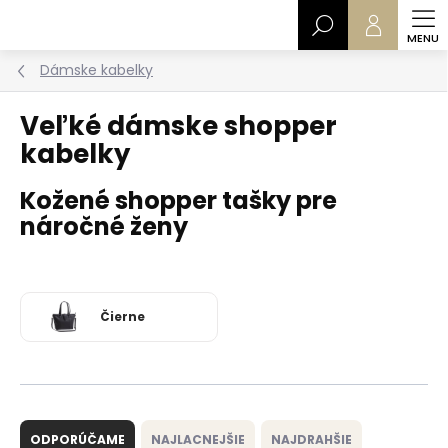
Prejsť
Hľadať
na
obsah
Dámske kabelky
Veľké dámske shopper
kabelky
Kožené shopper tašky pre
náročné ženy
Čierne
R
a
ODPORÚČAME
NAJLACNEJŠIE
NAJDRAHŠIE