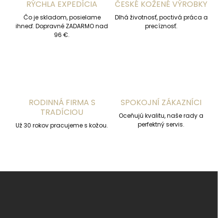
RÝCHLA EXPEDÍCIA
ČESKÉ KOŽENÉ VÝROBKY
e
p
Čo je skladom, posielame
Dlhá životnosť, poctivá práca a
r
ihneď. Dopravné ZADARMO nad
precíznosť.
v
96 €.
k
y
v
ý
p
i
s
RODINNÁ FIRMA S
SPOKOJNÍ ZÁKAZNÍCI
u
TRADÍCIOU
Oceňujú kvalitu, naše rady a
perfektný servis.
Už 30 rokov pracujeme s kožou.
Z
á
p
ä