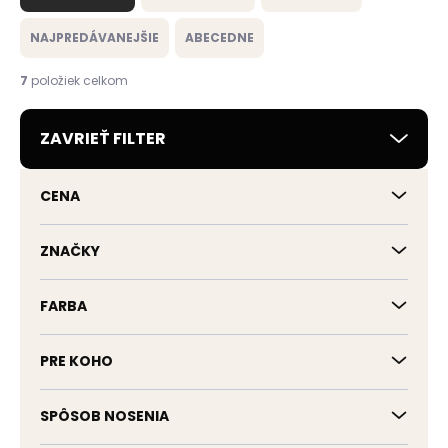
d
e
NAJPREDÁVANEJŠIE
ABECEDNE
n
i
7
položiek celkom
e
p
ZAVRIEŤ FILTER
r
o
d
CENA
u
k
t
ZNAČKY
o
v
FARBA
PRE KOHO
SPÔSOB NOSENIA