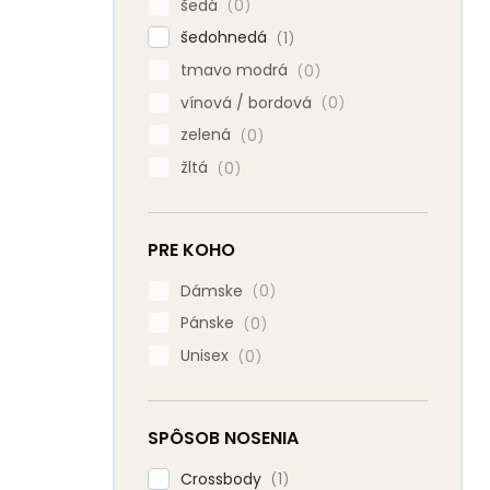
šedá
0
šedohnedá
1
tmavo modrá
0
vínová / bordová
0
zelená
0
žltá
0
PRE KOHO
Dámske
0
Pánske
0
Unisex
0
SPÔSOB NOSENIA
Crossbody
1