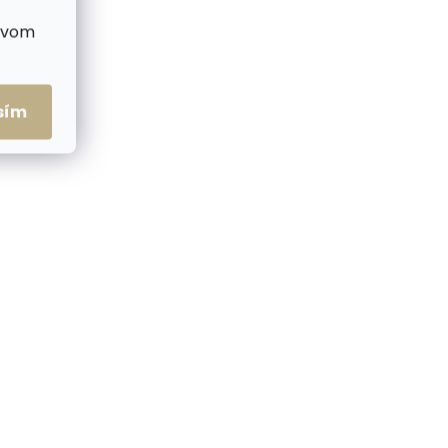
ctvom
sím