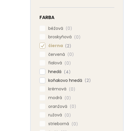
FARBA
béžová
0
broskyňová
0
čierna
2
červená
0
fialová
0
hnedá
4
koňakovo hnedá
2
krémová
0
modrá
0
oranžová
0
ružová
0
strieborná
0