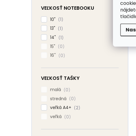
cookie
VEĽKOSŤ NOTEBOOKU
nájde
tlačidl
10"
1
13"
1
Nas
14"
1
15"
0
16''
0
VEĽKOSŤ TAŠKY
malá
0
stredná
0
veľká A4+
2
veľká
0