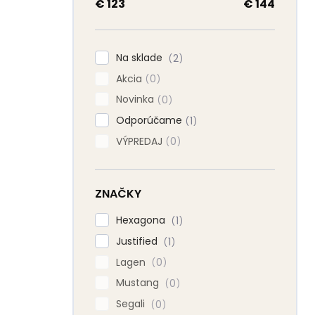
a
€
123
€
144
n
e
l
Na sklade
2
Akcia
0
Novinka
0
Odporúčame
1
VÝPREDAJ
0
ZNAČKY
Hexagona
1
Justified
1
Lagen
0
Mustang
0
Segali
0