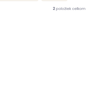
2
položiek celkom
ZADARMO
me ihneď
(2 ks)
belka
 466559