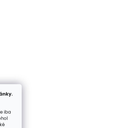
ánky.
e iba
ohol
cké