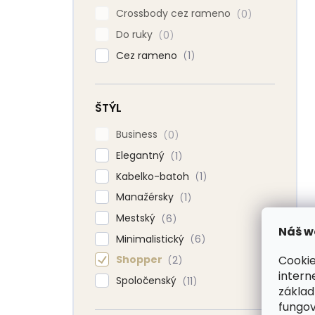
Crossbody cez rameno
0
Do ruky
0
Cez rameno
1
ŠTÝL
Business
0
Elegantný
1
Kabelko-batoh
1
Manažérsky
1
Mestský
6
Náš w
Minimalistický
6
Cookie
Shopper
2
intern
Spoločenský
11
základ
fungov