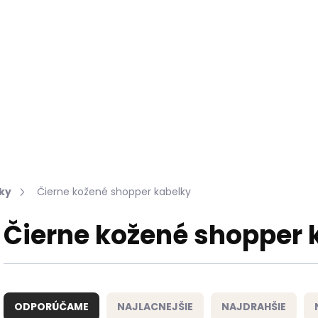
Hľadať
KOŽUŠINY DO INTERIÉRU
PRÍPRAVKY NA KOŽU
ky
Čierne kožené shopper kabelky
Čierne kožené shopper 
R
a
ODPORÚČAME
NAJLACNEJŠIE
NAJDRAHŠIE
d