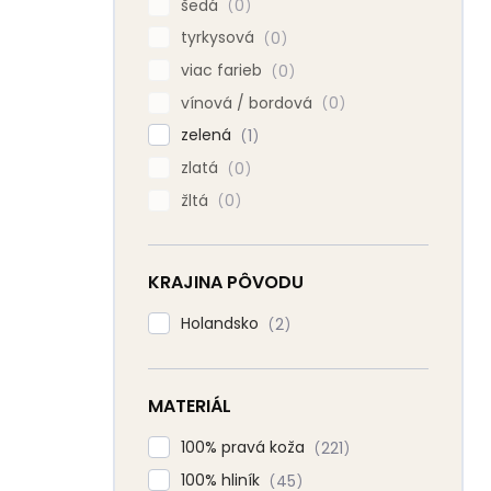
šedá
0
tyrkysová
0
viac farieb
0
vínová / bordová
0
zelená
1
zlatá
0
žltá
0
KRAJINA PÔVODU
Holandsko
2
MATERIÁL
100% pravá koža
221
100% hliník
45