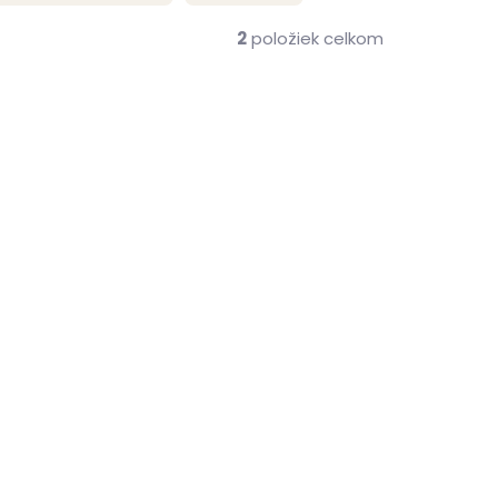
2
položiek celkom
ZADARMO
me ihneď
(2 ks)
CRID
ené