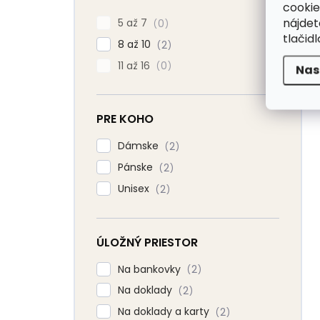
cookie
nájde
5 až 7
0
tlačidl
8 až 10
2
11 až 16
0
Nas
PRE KOHO
Dámske
2
Pánske
2
Unisex
2
ÚLOŽNÝ PRIESTOR
Na bankovky
2
Na doklady
2
Na doklady a karty
2