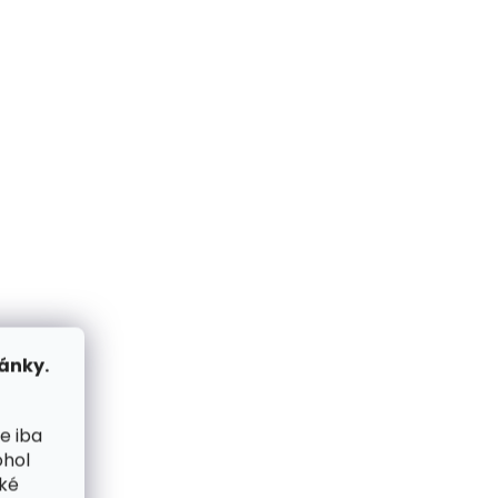
ánky.
e iba
ohol
cké