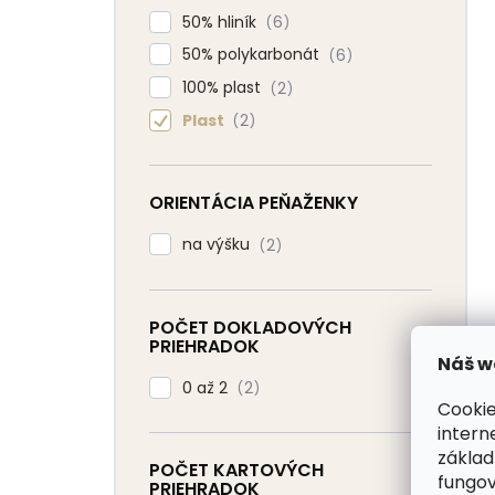
50% hliník
6
50% polykarbonát
6
100% plast
2
Plast
2
ORIENTÁCIA PEŇAŽENKY
na výšku
2
POČET DOKLADOVÝCH
PRIEHRADOK
Náš w
0 až 2
2
Cookie
intern
základ
POČET KARTOVÝCH
fungov
PRIEHRADOK