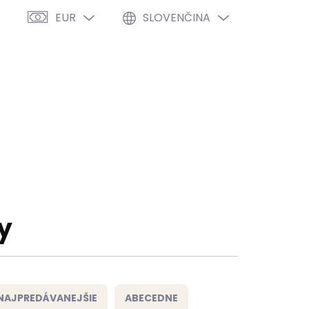
EUR
SLOVENČINA
PRÁZDNY KOŠÍK
NÁKUPNÝ
KOŠÍK
VÝPREDAJ %
O NÁS
BLOG
y
NAJPREDÁVANEJŠIE
ABECEDNE