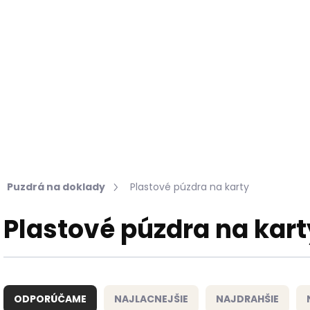
Hľadať
KOŽUŠINY DO INTERIÉRU
PRÍPRAVKY NA KOŽU
Puzdrá na doklady
Plastové púzdra na karty
Plastové púzdra na kart
R
a
ODPORÚČAME
NAJLACNEJŠIE
NAJDRAHŠIE
d