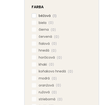
FARBA
béžová
1
biela
0
čierna
0
červená
0
fialová
0
hnedá
0
horčicová
0
khaki
0
koňakovo hnedá
0
modrá
0
oranžová
0
ružová
0
strieborná
0