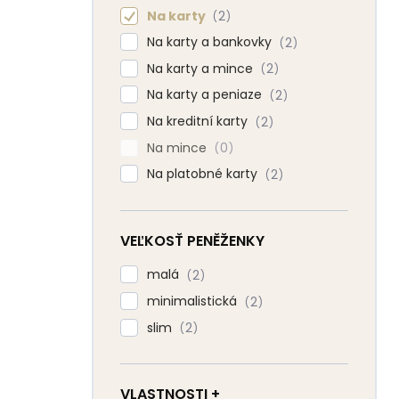
Na karty
2
Na karty a bankovky
2
Na karty a mince
2
Na karty a peniaze
2
Na kreditní karty
2
Na mince
0
Na platobné karty
2
VEĽKOSŤ PENĚŽENKY
malá
2
minimalistická
2
slim
2
VLASTNOSTI +