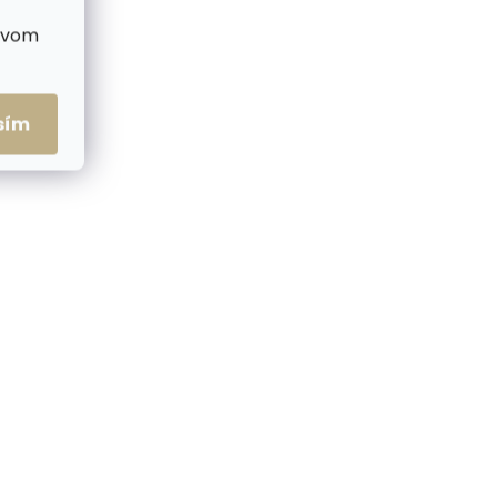
ctvom
sím