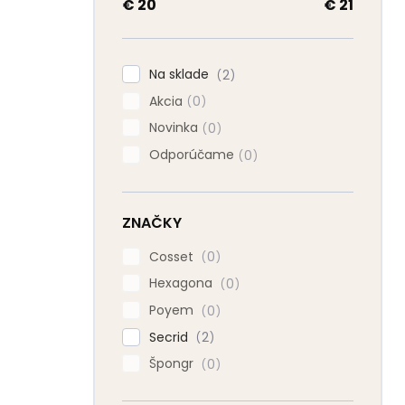
a
€
20
€
21
n
e
l
Na sklade
2
Akcia
0
Novinka
0
Odporúčame
0
ZNAČKY
Cosset
0
Hexagona
0
Poyem
0
Secrid
2
Špongr
0