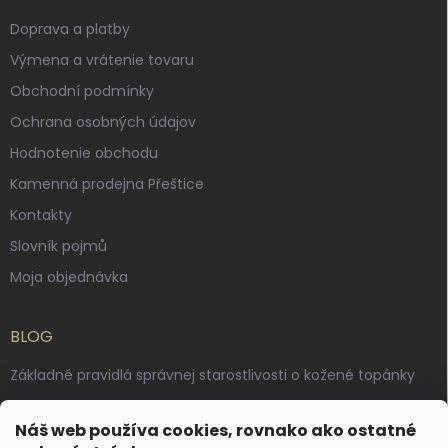
Doprava a platby
Výmena a vrátenie tovaru
Obchodní podmínky
Ochrana osobných údajov
Hodnotenie obchodu
Kamenná prodejna Přeštice
Kontakty
Slovník pojmů
Moja objednávka
BLOG
Základné pravidlá správnej starostlivosti o kožené topánky
Ako sa starať o voskované, anilínové a olejované kože
Náš web používa cookies, rovnako ako ostatné
Výroba českých kožených opaskov: vôňa pravej kože, dotyk