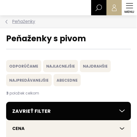
Prejsť
Hľadať
na
obsah
Peňaženky
Peňaženky s pivom
R
a
ODPORÚČAME
NAJLACNEJŠIE
NAJDRAHŠIE
d
e
NAJPREDÁVANEJŠIE
ABECEDNE
n
i
3
položiek celkom
e
p
ZAVRIEŤ FILTER
r
o
d
CENA
u