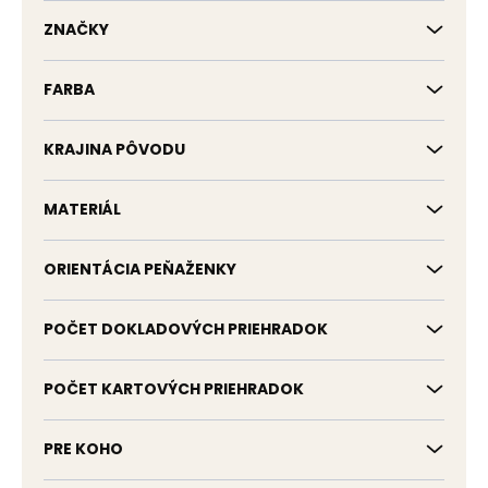
k
t
ZNAČKY
o
v
FARBA
KRAJINA PÔVODU
MATERIÁL
ORIENTÁCIA PEŇAŽENKY
POČET DOKLADOVÝCH PRIEHRADOK
POČET KARTOVÝCH PRIEHRADOK
PRE KOHO