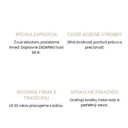
l
á
d
a
c
i
RÝCHLA EXPEDÍCIA
ČESKÉ KOŽENÉ VÝROBKY
e
p
Čo je skladom, posielame
Dlhá životnosť, poctivá práca a
r
ihneď. Dopravné ZADARMO nad
precíznosť.
v
96 €.
k
y
v
ý
p
i
s
RODINNÁ FIRMA S
SPOKOJNÍ ZÁKAZNÍCI
u
TRADÍCIOU
Oceňujú kvalitu, naše rady a
perfektný servis.
Už 30 rokov pracujeme s kožou.