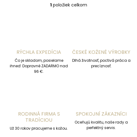
1
položiek celkom
O
v
l
á
d
a
c
i
RÝCHLA EXPEDÍCIA
ČESKÉ KOŽENÉ VÝROBKY
e
p
Čo je skladom, posielame
Dlhá životnosť, poctivá práca a
r
ihneď. Dopravné ZADARMO nad
precíznosť.
v
96 €.
k
y
v
ý
p
i
s
RODINNÁ FIRMA S
SPOKOJNÍ ZÁKAZNÍCI
u
TRADÍCIOU
Oceňujú kvalitu, naše rady a
perfektný servis.
Už 30 rokov pracujeme s kožou.