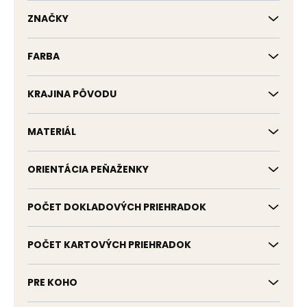
k
t
ZNAČKY
o
v
FARBA
KRAJINA PÔVODU
MATERIÁL
ORIENTÁCIA PEŇAŽENKY
POČET DOKLADOVÝCH PRIEHRADOK
POČET KARTOVÝCH PRIEHRADOK
PRE KOHO