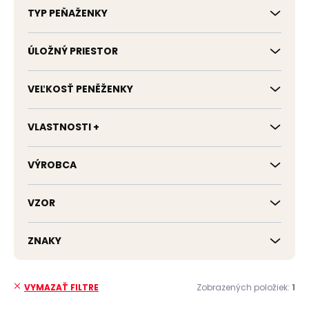
TYP PEŇAŽENKY
ÚLOŽNÝ PRIESTOR
VEĽKOSŤ PENĚŽENKY
VLASTNOSTI +
VÝROBCA
VZOR
ZNAKY
Zobrazených položiek:
1
VYMAZAŤ FILTRE