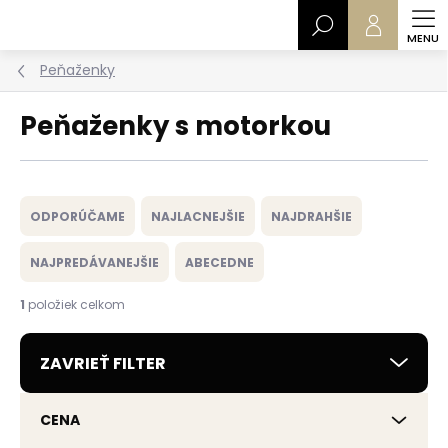
Prejsť
Hľadať
na
obsah
Peňaženky
Peňaženky s motorkou
R
a
ODPORÚČAME
NAJLACNEJŠIE
NAJDRAHŠIE
d
e
NAJPREDÁVANEJŠIE
ABECEDNE
n
i
1
položiek celkom
e
p
ZAVRIEŤ FILTER
r
o
d
CENA
u