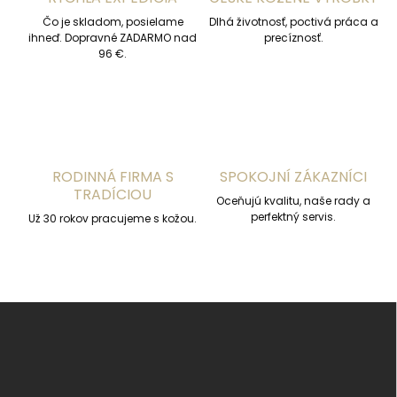
e
p
Čo je skladom, posielame
Dlhá životnosť, poctivá práca a
r
ihneď. Dopravné ZADARMO nad
precíznosť.
v
96 €.
k
y
v
ý
p
i
s
RODINNÁ FIRMA S
SPOKOJNÍ ZÁKAZNÍCI
u
TRADÍCIOU
Oceňujú kvalitu, naše rady a
perfektný servis.
Už 30 rokov pracujeme s kožou.
Z
á
p
ä
t