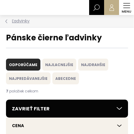
Prejsť
Hľadať
na
obsah
Ľadvinky
Pánske čierne ľadvinky
R
a
ODPORÚČAME
NAJLACNEJŠIE
NAJDRAHŠIE
d
e
NAJPREDÁVANEJŠIE
ABECEDNE
n
i
7
položiek celkom
e
p
ZAVRIEŤ FILTER
r
o
d
CENA
u