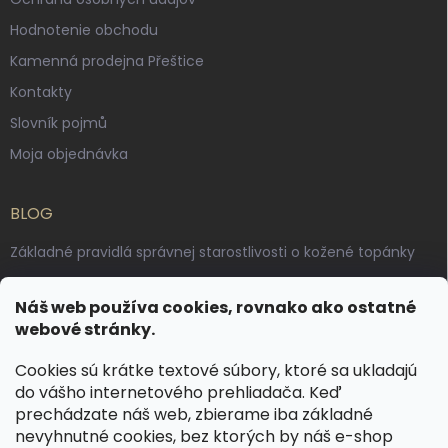
Hodnotenie obchodu
Kamenná prodejna Přeštice
Kontakty
Slovník pojmů
Moja objednávka
BLOG
Základné pravidlá správnej starostlivosti o kožené topánky
Ako sa starať o voskované, anilínové a olejované kože
Náš web používa cookies, rovnako ako ostatné
Výroba českých kožených opaskov: vôňa pravej kože, dotyk
webové stránky.
remesla
Cookies sú krátke textové súbory, ktoré sa ukladajú
do vášho internetového prehliadača. Keď
KONTAKT
prechádzate náš web, zbierame iba základné
nevyhnutné cookies, bez ktorých by náš e-shop
dotazy
@
spongr.cz