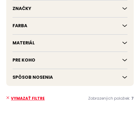
k
t
ZNAČKY
o
v
FARBA
MATERIÁL
PRE KOHO
SPÔSOB NOSENIA
Zobrazených položiek:
7
VYMAZAŤ FILTRE
V
ý
VÝPREDAJ
p
i
s