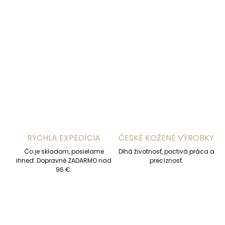
−
+
Pridať do košíka
DETAILNÉ INFORMÁCIE
OPÝTAŤ SA
STRÁŽIŤ
RÝCHLA EXPEDÍCIA
ČESKÉ KOŽENÉ VÝROBKY
Čo je skladom, posielame
Dlhá životnosť, poctivá práca a
ihneď. Dopravné ZADARMO nad
precíznosť.
96 €.