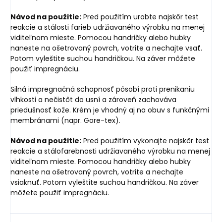
Návod na použitie:
Pred použitím urobte najskôr test
reakcie a stálosti farieb udržiavaného výrobku na menej
viditeľnom mieste. Pomocou handričky alebo hubky
naneste na ošetrovaný povrch, votrite a nechajte vsať.
Potom vyleštite suchou handričkou. Na záver môžete
použiť impregnáciu.
Silná impregnačná schopnosť pôsobí proti prenikaniu
vlhkosti a nečistôt do usní a zároveň zachováva
priedušnosť kože. Krém je vhodný aj na obuv s funkčnými
membránami (napr. Gore-tex).
Návod na použitie:
Pred použitím vykonajte najskôr test
reakcie a stálofarebnosti udržiavaného výrobku na menej
viditeľnom mieste. Pomocou handričky alebo hubky
naneste na ošetrovaný povrch, votrite a nechajte
vsiaknuť. Potom vyleštite suchou handričkou. Na záver
môžete použiť impregnáciu.