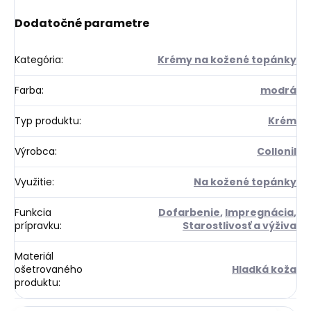
Dodatočné parametre
Kategória
:
Krémy na kožené topánky
Farba
:
modrá
Typ produktu
:
Krém
Výrobca
:
Collonil
Využitie
:
Na kožené topánky
Funkcia
Dofarbenie
,
Impregnácia
,
prípravku
:
Starostlivosť a výživa
Materiál
ošetrovaného
Hladká koža
produktu
: