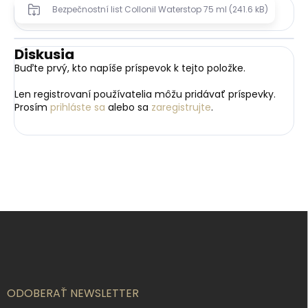
Bezpečnostní list Collonil Waterstop 75 ml (241.6 kB)
Diskusia
Buďte prvý, kto napíše príspevok k tejto položke.
Len registrovaní používatelia môžu pridávať príspevky.
Prosím
prihláste sa
alebo sa
zaregistrujte
.
Z
á
p
ä
t
i
ODOBERAŤ NEWSLETTER