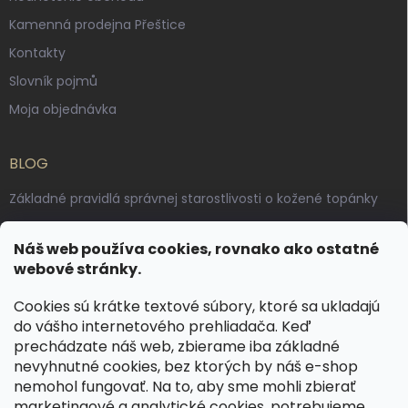
Kamenná prodejna Přeštice
Kontakty
Slovník pojmů
Moja objednávka
BLOG
Základné pravidlá správnej starostlivosti o kožené topánky
Ako sa starať o voskované, anilínové a olejované kože
Náš web používa cookies, rovnako ako ostatné
Výroba českých kožených opaskov: vôňa pravej kože, dotyk
webové stránky.
remesla
Cookies sú krátke textové súbory, ktoré sa ukladajú
do vášho internetového prehliadača. Keď
KONTAKT
prechádzate náš web, zbierame iba základné
nevyhnutné cookies, bez ktorých by náš e-shop
dotazy
@
spongr.cz
nemohol fungovať. Na to, aby sme mohli zbierať
marketingové a analytické cookies, potrebujeme
+420 776 663 962