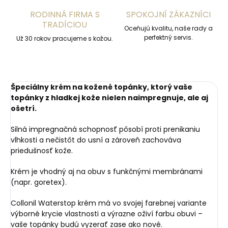
RODINNÁ FIRMA S
SPOKOJNÍ ZÁKAZNÍCI
TRADÍCIOU
Oceňujú kvalitu, naše rady a
perfektný servis.
Už 30 rokov pracujeme s kožou.
Špeciálny krém na kožené topánky, ktorý vaše
topánky z hladkej kože nielen naimpregnuje, ale aj
ošetrí.
Silná impregnačná schopnosť pôsobí proti prenikaniu
vlhkosti a nečistôt do usní a zároveň zachováva
priedušnosť kože.
Krém je vhodný aj na obuv s funkčnými membránami
(napr. goretex).
Collonil Waterstop krém má vo svojej farebnej variante
výborné krycie vlastnosti a výrazne oživí farbu obuvi –
vaše topánky budú vyzerať zase ako nové.