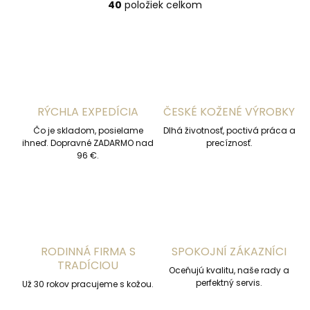
40
položiek celkom
O
v
l
á
d
a
c
i
RÝCHLA EXPEDÍCIA
ČESKÉ KOŽENÉ VÝROBKY
e
p
Čo je skladom, posielame
Dlhá životnosť, poctivá práca a
r
ihneď. Dopravné ZADARMO nad
precíznosť.
v
96 €.
k
y
v
ý
p
i
s
RODINNÁ FIRMA S
SPOKOJNÍ ZÁKAZNÍCI
u
TRADÍCIOU
Oceňujú kvalitu, naše rady a
perfektný servis.
Už 30 rokov pracujeme s kožou.