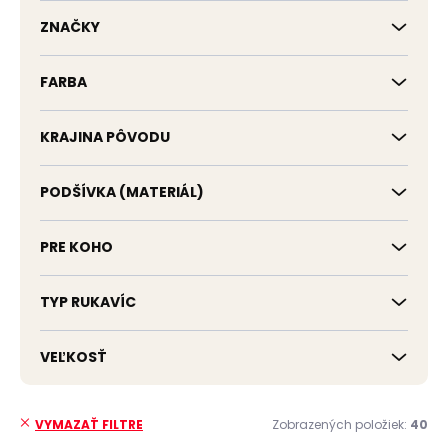
k
t
ZNAČKY
o
v
FARBA
KRAJINA PÔVODU
PODŠÍVKA (MATERIÁL)
PRE KOHO
TYP RUKAVÍC
VEĽKOSŤ
Zobrazených položiek:
40
VYMAZAŤ FILTRE