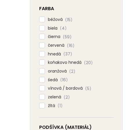
FARBA
béžová
15
biela
4
čierna
59
červená
16
hnedá
37
koňakovo hnedá
20
oranžová
2
šedá
16
vínová / bordová
5
zelená
2
žltá
1
PODŠÍVKA (MATERIÁL)