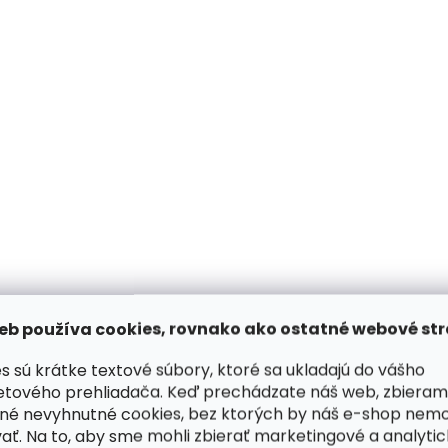
Skladom, odosielame ihneď
Skladom, odosiela
(2 ks)
Vodičské rukavice BOHEM
Vodičské rukavice
eb používa cookies, rovnako ako ostatné webové str
z čiernej jelenia kože s
BP z čiernej baranie
podšívkou NanoAg
podšívkou NanoAg
s sú krátke textové súbory, ktoré sa ukladajú do vášho
€90,74
€80,43
etového prehliadača. Keď prechádzate náš web, zbieram
né nevyhnutné cookies, bez ktorých by náš e-shop nem
Detail
Detail
ať. Na to, aby sme mohli zbierať marketingové a analyti