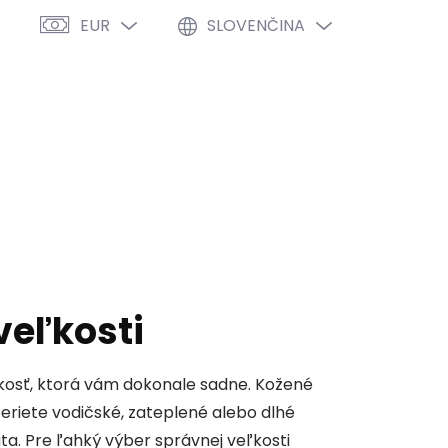
EUR
SLOVENČINA
PRÁZDNY KOŠÍK
NÁKUPNÝ
KOŠÍK
VÝPREDAJ %
O NÁS
BLOG
veľkosti
ľkosť, ktorá vám dokonale sadne. Kožené
beriete vodičské, zateplené alebo dlhé
a. Pre ľahký výber správnej veľkosti