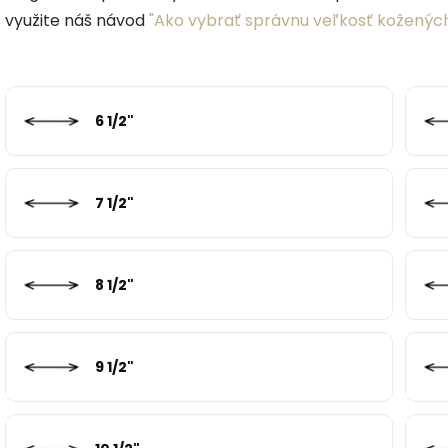
využite náš návod
"Ako vybrať správnu veľkosť kožených
6 1/2"
7 1/2"
8 1/2"
9 1/2"