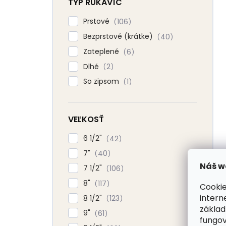
TYP RUKAVÍC
Prstové
106
Bezprstové (krátke)
40
Zateplené
6
Dlhé
2
So zipsom
1
VEĽKOSŤ
6 1/2"
42
7"
40
Náš w
7 1/2"
106
8"
117
Cookie
intern
8 1/2"
123
základ
9"
61
fungov