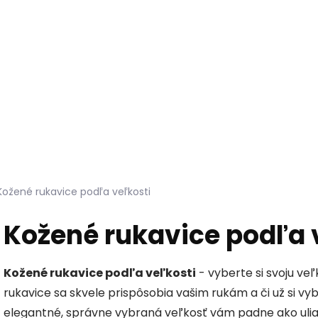
Hľadať
KOŽUŠINY DO INTERIÉRU
PRÍPRAVKY NA KOŽU
Kožené rukavice podľa veľkosti
Kožené rukavice podľa 
Kožené rukavice podľa veľkosti
- vyberte si svoju ve
rukavice sa skvele prispôsobia vašim rukám a či už si vy
elegantné, správne vybraná veľkosť vám padne ako uliat