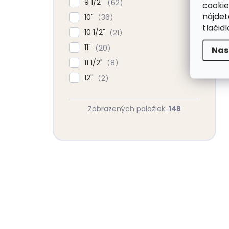
9 1/2"
62
cookie
nájde
10"
36
tlačidl
10 1/2"
21
11"
20
Nas
11 1/2"
8
12''
2
Zobrazených položiek:
148