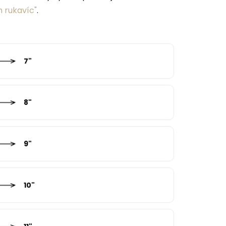
 rukavíc"
.
7"
8"
9"
10"