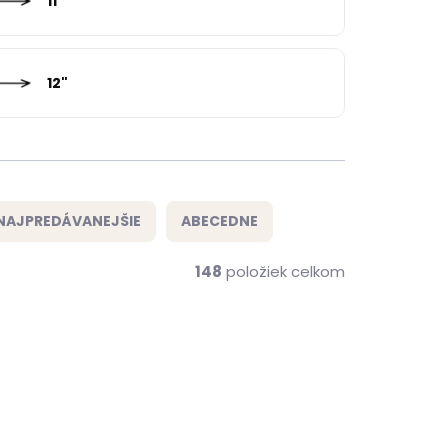
11"
12"
NAJPREDÁVANEJŠIE
ABECEDNE
148
položiek celkom