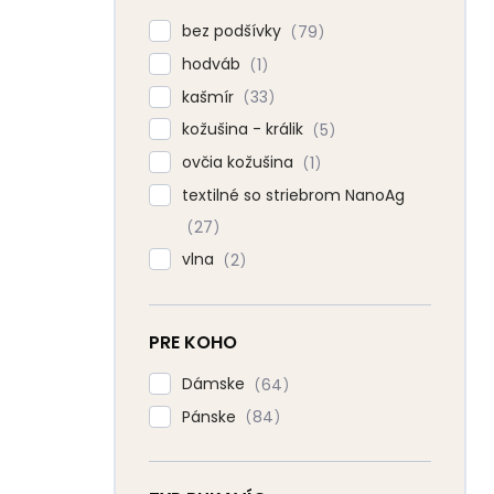
bez podšívky
79
hodváb
1
kašmír
33
kožušina - králik
5
ovčia kožušina
1
textilné so striebrom NanoAg
27
vlna
2
PRE KOHO
Dámske
64
Pánske
84