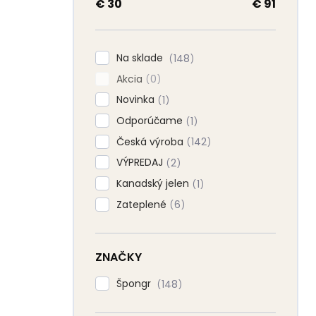
a
€
30
€
91
n
e
l
Na sklade
148
Akcia
0
Novinka
1
Odporúčame
1
Česká výroba
142
VÝPREDAJ
2
Kanadský jelen
1
Zateplené
6
ZNAČKY
Špongr
148