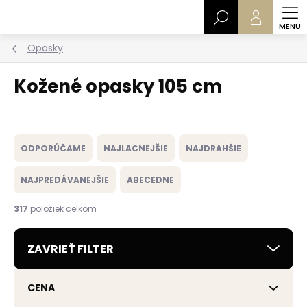
Prejsť
Hľadať
na
obsah
Opasky
Kožené opasky 105 cm
R
a
ODPORÚČAME
NAJLACNEJŠIE
NAJDRAHŠIE
d
e
NAJPREDÁVANEJŠIE
ABECEDNE
n
i
317
položiek celkom
e
p
ZAVRIEŤ FILTER
r
o
d
CENA
u