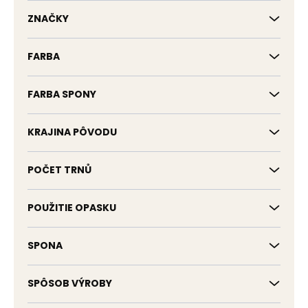
k
t
ZNAČKY
o
v
FARBA
FARBA SPONY
KRAJINA PÔVODU
POČET TRNŮ
POUŽITIE OPASKU
SPONA
SPÔSOB VÝROBY