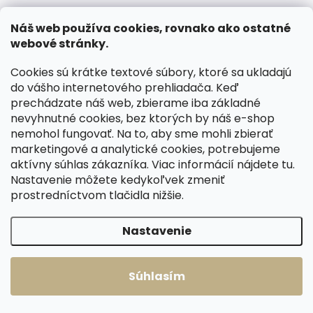
(>2 ks)
Skladom, odosielame ihneď
(>2 ks)
Dámsky kožený
Náš web používa cookies, rovnako ako ostatné
Dámsky kožený
opasok Black Hand
webové stránky.
opasok Black Hand
106-70 koňakovo
106-70 koňakovo
Cookies sú krátke textové súbory, ktoré sa ukladajú
hnedý s modrým
€30,07
hnedý so svetlým
do vášho internetového prehliadača. Keď
štepovaním
€30,07
štepovaním
prechádzate náš web, zbierame iba základné
Detail
nevyhnutné cookies, bez ktorých by náš e-shop
Detail
80 cm
85 cm
nemohol fungovať. Na to, aby sme mohli zbierať
80 cm
85 cm
marketingové a analytické cookies, potrebujeme
90 cm
95 cm
aktívny súhlas zákazníka. Viac informácií nájdete
tu
.
90 cm
95 cm
100 cm
105 cm
Nastavenie môžete kedykoľvek zmeniť
100 cm
105 cm
110 cm
115 cm
prostredníctvom tlačidla nižšie.
110 cm
115 cm
120 cm
120 cm
Nastavenie
ČESKÁ VÝROBA
ČESKÁ VÝROBA
Súhlasím