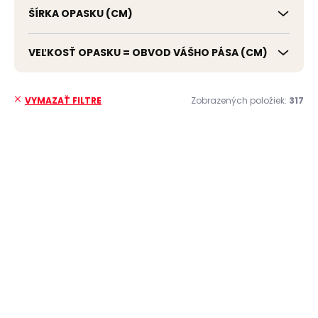
ŠÍRKA OPASKU (CM)
VEĽKOSŤ OPASKU = OBVOD VÁŠHO PÁSA (CM)
Zobrazených položiek:
317
VYMAZAŤ FILTRE
V
ý
ČESKÁ VÝROBA
ČESKÁ VÝROBA
p
i
s
p
r
o
d
u
Skladom, odosielame ihneď
k
(>2 ks)
Skladom, odosielame ihneď
t
(>2 ks)
Pánský kožený
o