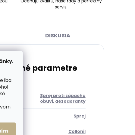
žou.
Oceňujú kvalitu, naše rady a perfektný
servis.
DISKUSIA
ánky.
atočné parametre
e iba
ohol
cké
Sprej proti zápachu
ória
:
obuvi, dezodoranty
ctvom
roduktu
:
Sprej
sím
ca
:
Collonil