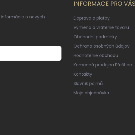
INFORMACE PRO VÁ
 informácie o nových
Doprava a platby
Výmena a vrátenie tovaru
Obchodní podmínky
Ochrana osobných údajov
Hodnotenie obchodu
Kamenná prodejna Přeštice
Kontakty
Slovník pojmů
Moja objednávka