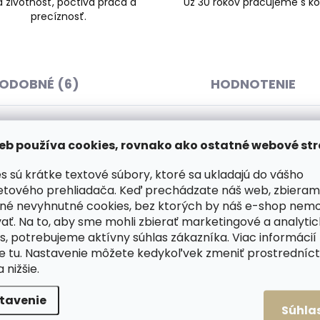
á životnosť, poctivá práca a
Už 30 rokov pracujeme s ko
precíznosť.
ODOBNÉ (6)
HODNOTENIE
eb používa cookies, rovnako ako ostatné webové str
 ktorý do vašich topánok prináša
Dod
uje zápach
.
s sú krátke textové súbory, ktoré sa ukladajú do vášho
etového prehliadača. Keď prechádzate náš web, zbieram
značuje dlhodobým účinkom.
né nevyhnutné cookies, bez ktorých by náš e-shop nem
ať. Na to, aby sme mohli zbierať marketingové a analyti
tom zaistí hygienickú sviežosť.
Kateg
s, potrebujeme aktívny súhlas zákazníka. Viac informácií
prej s mechanickým rozprašovačom
te
tu
. Nastavenie môžete kedykoľvek zmeniť prostrední
 k životnému prostrediu.
a nižšie.
Typ p
tavenie
Súhla
Výrob