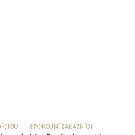
Pridať do košíka
OPÝTAŤ SA
STRÁŽIŤ
DÍCIOU
SPOKOJNÍ ZÁKAZNÍCI