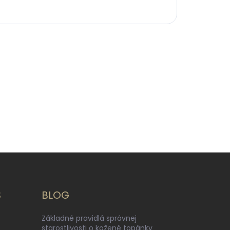
S
BLOG
Základné pravidlá správnej
starostlivosti o kožené topánky