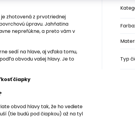
Kateg
e zhotovená z prvotriednej
 povrchovú úpravu. Jahňatina
Farba
lavne neprefúkne, a preto vám v
Materi
rne sedí na hlave, aj vďaka tomu,
podľa obvodu vašej hlavy. Je to
Typ č
ľkosť čiapky
?
iate obvod hlavy tak, že ho vediete
uší (tie budú pod čiapkou) až na tyl