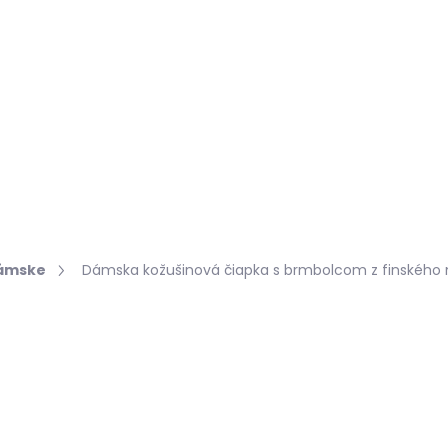
Hľadať
KOŽUŠINY DO INTERIÉRU
PRÍPRAVKY NA KOŽU
ámske
Dámska kožušinová čiapka s brmbolcom z finského
Podrobnosti hodnotenia
€94,45
Jednotková
ZVOĽTE VARIANT
cena: