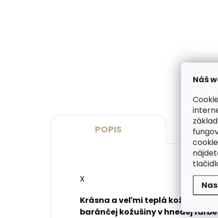
Skladom, odosielame ihneď
(1 ks)
Kožená kľúčenka Orbitkey
Coll
2.0 Saffiano Olive – olivovo
star
zelená
Carb
€41,20
€17
Náš w
Do košíka
Do 
Cookie
intern
základ
POPIS
P
fungov
cookie
nájde
tlačidl
X
Nas
Krásna a veľmi teplá kožušinová
baránčej kožušiny v hnedej farb