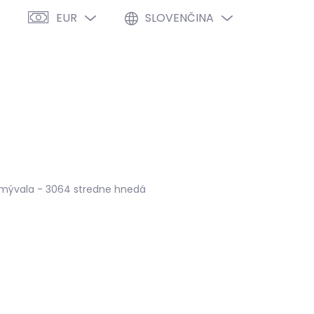
EUR
SLOVENČINA
PRÁZDNY KOŠÍK
NÁKUPNÝ
KOŠÍK
VÝPREDAJ %
O NÁS
BLOG
 mývala - 3064 stredne hnedá