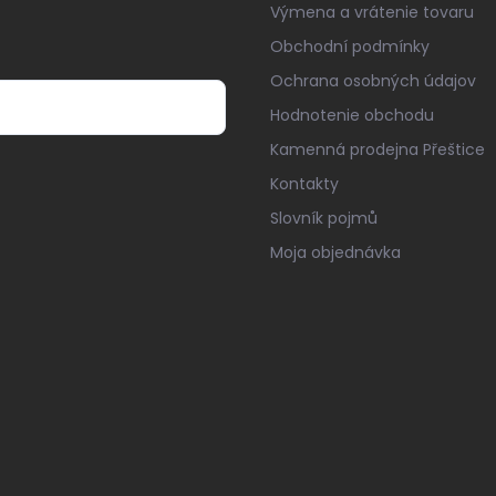
Výmena a vrátenie tovaru
Obchodní podmínky
Ochrana osobných údajov
Hodnotenie obchodu
Kamenná prodejna Přeštice
Kontakty
Slovník pojmů
Moja objednávka