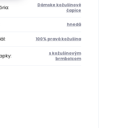
Dámske kožušinové
ória
:
čapice
:
hnedá
ál
:
100% pravá kožušina
s kožušinovým
iapky
:
brmbolcom