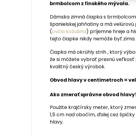
brmbolcom z finského mývala.
Dámska zimná čiapka s brmbolcom j
španielskej jahňatiny a má velúrovú
(
ovčia kožušina
) príjemne hreje a h
tejto čiapke nikdy nemôže byť zima.
Čiapka má okrúhly strih , ktorý výbo
že si môžete vybrať presnú veľkosť 
kvalitný český výrobok.
Obvod hlavy v centimetroch = ve
Ako zmerať správne obvod hlavy
Použite krajčírsky meter, ktorý zmer
1,5 cm nad obočím, ďalej cez špičky 
hlavy.