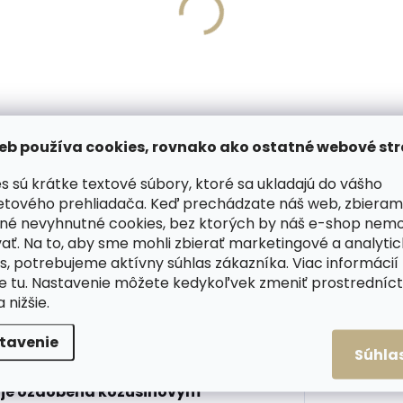
Skladom, odosielame 
Skladom, odosielame ihneď
(
(>2 ks)
Kožená kľúčenka Orbitk
onil súprava na
2.0 Crazy Horse Chestnu
ostlivosť o tenisky
Brown – koňakovo hned
on Starter Kit
€41,20
,53
eb používa cookies, rovnako ako ostatné webové str
Do košíka
košíka
s sú krátke textové súbory, ktoré sa ukladajú do vášho
etového prehliadača. Keď prechádzate náš web, zbieram
né nevyhnutné cookies, bez ktorých by náš e-shop nem
ODOBNÉ (6)
HODNOTENIE
ať. Na to, aby sme mohli zbierať marketingové a analyti
s, potrebujeme aktívny súhlas zákazníka. Viac informácií
te
tu
. Nastavenie môžete kedykoľvek zmeniť prostrední
a nižšie.
Dod
tavenie
Súhla
 čiapka vyrobená z pravej
e je ozdobená kožušinovým