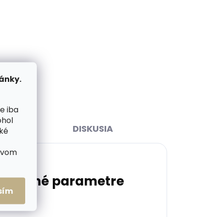
ihneď
Skladom, odosielame ihneď
>2 ks)
(>2 ks)
ey
PEDAG Combi Set čistiaca
t
pena s hubkou 125 ml citrus
á
€8,99
ánky.
Do košíka
e iba
ohol
DISKUSIA
cké
ctvom
atočné parametre
sím