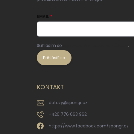
EMAIL
Súhlasím so
spracovaním osobných údajov
.
Prihlásiť sa
KONTAKT
dotazy
@
spongr.cz
+420 776 663 962
https://www.facebook.com/spongr.cz