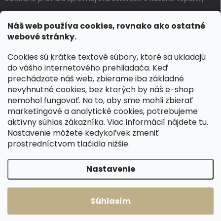
Ako sa starať o voskované, anilínové a olejované kože
Náš web používa cookies, rovnako ako ostatné
Výroba českých kožených opaskov: vôňa pravej kože, dotyk
webové stránky.
remesla
Cookies sú krátke textové súbory, ktoré sa ukladajú
do vášho internetového prehliadača. Keď
KONTAKT
prechádzate náš web, zbierame iba základné
nevyhnutné cookies, bez ktorých by náš e-shop
dotazy
@
spongr.cz
nemohol fungovať. Na to, aby sme mohli zbierať
marketingové a analytické cookies, potrebujeme
+420 776 663 962
aktívny súhlas zákazníka. Viac informácií nájdete
tu
.
https://www.facebook.com/spongr.cz
Nastavenie môžete kedykoľvek zmeniť
prostredníctvom tlačidla nižšie.
spongr.cz
Nastavenie
Copyright 2026
Špongr.cz
. Všetky práva vyhradené.
Súhlasím
Vytvoril Shoptet