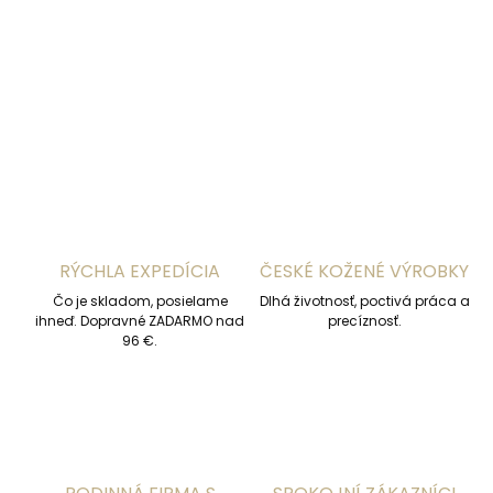
DETAILNÉ INFORMÁCIE
OPÝTAŤ SA
STRÁŽIŤ
RÝCHLA EXPEDÍCIA
ČESKÉ KOŽENÉ VÝROBKY
Čo je skladom, posielame
Dlhá životnosť, poctivá práca a
ihneď. Dopravné ZADARMO nad
precíznosť.
96 €.