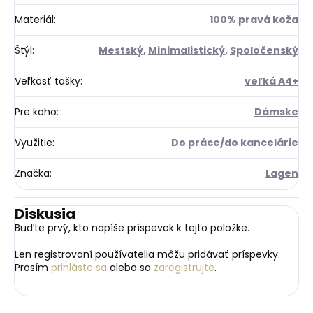
Materiál
:
100% pravá koža
Štýl
:
Mestský
,
Minimalistický
,
Spoločenský
Veľkosť tašky
:
veľká A4+
Pre koho
:
Dámske
Využitie
:
Do práce/do kancelárie
Značka
:
Lagen
Diskusia
Buďte prvý, kto napíše príspevok k tejto položke.
Len registrovaní používatelia môžu pridávať príspevky.
Prosím
prihláste sa
alebo sa
zaregistrujte
.