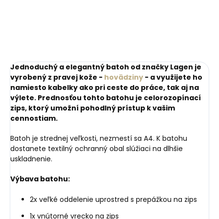
€72,14
€72,14
Do košíka
Do košíka
Jednoduchý a elegantný batoh od značky Lagen je
vyrobený z pravej kože -
hovädziny
- a využijete ho
namiesto kabelky ako pri ceste do práce, tak aj na
výlete. Prednosťou tohto batohu je celorozopínací
zips, ktorý umožní pohodlný prístup k vašim
cennostiam.
Batoh je strednej veľkosti, nezmestí sa A4. K batohu
dostanete textilný ochranný obal slúžiaci na dlhšie
uskladnenie.
Výbava batohu:
2x veľké oddelenie uprostred s prepážkou na zips
1x vnútorné vrecko na zips