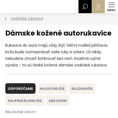
Prejsť
Hľadať
na
obsah
Vodičské rukavice
Dámske kožené autorukavice
Rukavice do auta majú vždy štýl. Veľmi mäkká jahňacia
koža bude rozmaznávať vaše ruky a volant. Už nikdy
nebudete chcieť šoférovať bez nich. Kvalitná ručná
výroba – to sú české kožené dámske vodičské rukavice.
R
a
ODPORÚČAME
NAJLACNEJŠIE
NAJDRAHŠIE
d
e
NAJPREDÁVANEJŠIE
ABECEDNE
n
i
32
položiek celkom
e