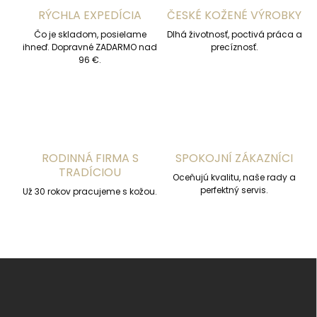
i
RÝCHLA EXPEDÍCIA
ČESKÉ KOŽENÉ VÝROBKY
e
p
Čo je skladom, posielame
Dlhá životnosť, poctivá práca a
r
ihneď. Dopravné ZADARMO nad
precíznosť.
v
96 €.
k
y
v
ý
p
i
s
RODINNÁ FIRMA S
SPOKOJNÍ ZÁKAZNÍCI
u
TRADÍCIOU
Oceňujú kvalitu, naše rady a
perfektný servis.
Už 30 rokov pracujeme s kožou.
Z
á
p
ä