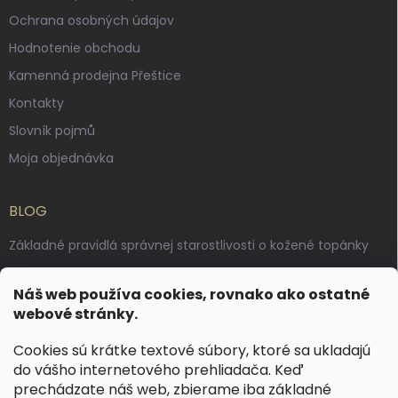
Ochrana osobných údajov
Hodnotenie obchodu
Kamenná prodejna Přeštice
Kontakty
Slovník pojmů
Moja objednávka
BLOG
Základné pravidlá správnej starostlivosti o kožené topánky
Ako sa starať o voskované, anilínové a olejované kože
Náš web používa cookies, rovnako ako ostatné
Výroba českých kožených opaskov: vôňa pravej kože, dotyk
webové stránky.
remesla
Cookies sú krátke textové súbory, ktoré sa ukladajú
do vášho internetového prehliadača. Keď
KONTAKT
prechádzate náš web, zbierame iba základné