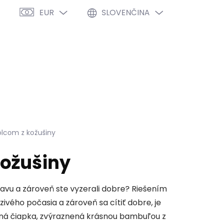
EUR
SLOVENČINA
PRÁZDNY KOŠÍK
NÁKUPNÝ
KOŠÍK
VÝPREDAJ %
O NÁS
BLOG
lcom z kožušiny
kožušiny
lavu a zároveň ste vyzerali dobre? Riešením
ivého počasia a zároveň sa cítiť dobre, je
tná čiapka, zvýraznená krásnou bambuľou z