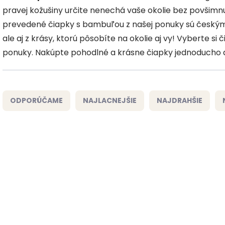
pravej kožušiny určite nenechá vaše okolie bez povšimnu
prevedené čiapky s bambuľou z našej ponuky sú českým 
ale aj z krásy, ktorú pôsobíte na okolie aj vy! Vyberte si
ponuky. Nakúpte pohodlné a krásne čiapky jednoducho a
R
a
ODPORÚČAME
NAJLACNEJŠIE
NAJDRAHŠIE
d
e
n
i
V
e
ý
ČESKÁ VÝROBA
ČESKÁ VÝROBA
p
p
r
i
o
s
d
p
u
r
k
o