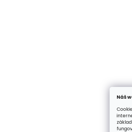
Náš w
Cookie
intern
základ
fungov