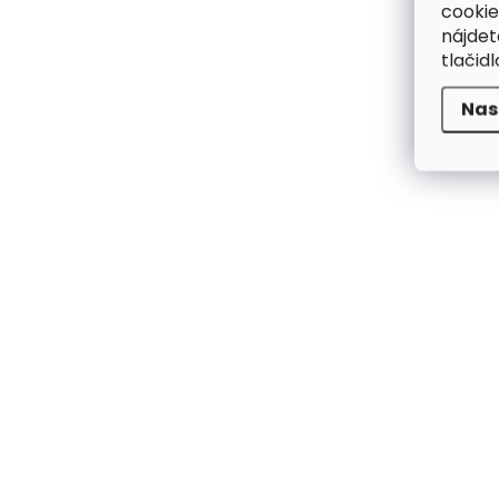
cookie
nájde
tlačidl
Nas