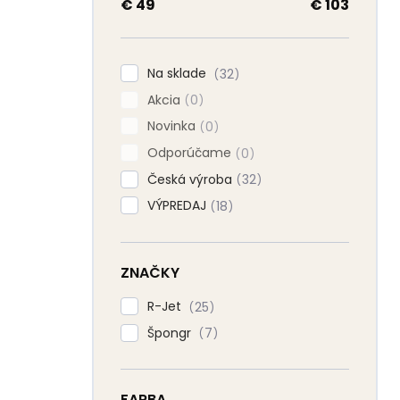
a
€
49
€
103
n
e
l
Na sklade
32
Akcia
0
Novinka
0
Odporúčame
0
Česká výroba
32
VÝPREDAJ
18
ZNAČKY
R-Jet
25
Špongr
7
FARBA