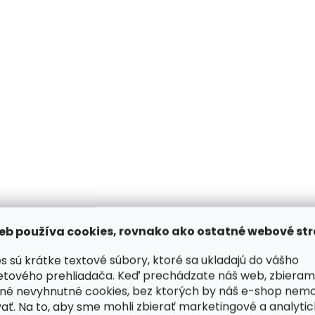
Skladom, odosielame ihneď
Skladom, odosiela
(1 ks)
Luxusná pletená čiapka s
Luxusná pletená či
kožušinovým brmbolcom
RJET s kožušinový
eb používa cookies, rovnako ako ostatné webové str
R-Jet 337 čierna
brmbolcom 415 čie
zlatá
€77,95
€77,95
s sú krátke textové súbory, ktoré sa ukladajú do vášho
etového prehliadača. Keď prechádzate náš web, zbieram
Do košíka
Do košíka
né nevyhnutné cookies, bez ktorých by náš e-shop nem
ať. Na to, aby sme mohli zbierať marketingové a analyti