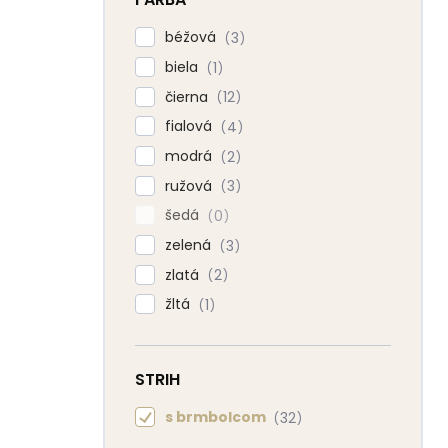
béžová
3
biela
1
čierna
12
fialová
4
modrá
2
ružová
3
šedá
0
zelená
3
zlatá
2
žltá
1
STRIH
s brmbolcom
32