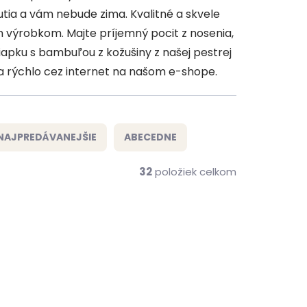
tia a vám nebude zima. Kvalitné a skvele
výrobkom. Majte príjemný pocit z nosenia,
 čiapku s bambuľou z kožušiny z našej pestrej
 rýchlo cez internet na našom e-shope.
NAJPREDÁVANEJŠIE
ABECEDNE
32
položiek celkom
ČESKÁ VÝROBA