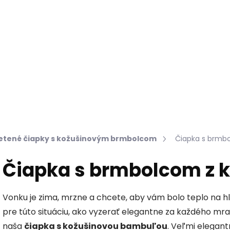
Hľadať
KOŽUŠINY DO INTERIÉRU
PRÍPRAVKY NA KOŽU
etené čiapky s kožušinovým brmbolcom
Čiapka s brmbo
Čiapka s brmbolcom z 
Vonku je zima, mrzne a chcete, aby vám bolo teplo na h
pre túto situáciu, ako vyzerať elegantne za každého mraz
naša
čiapka s kožušinovou bambuľou
. Veľmi elegan