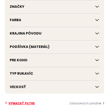
k
t
ZNAČKY
o
v
FARBA
KRAJINA PÔVODU
PODŠÍVKA (MATERIÁL)
PRE KOHO
TYP RUKAVÍC
VEĽKOSŤ
Zobrazených položiek:
1
VYMAZAŤ FILTRE