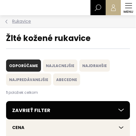
Prejsť
Hľadať
na
obsah
Rukavice
Žlté kožené rukavice
R
a
ODPORÚČAME
NAJLACNEJŠIE
NAJDRAHŠIE
d
e
NAJPREDÁVANEJŠIE
ABECEDNE
n
i
1
položiek celkom
e
p
ZAVRIEŤ FILTER
r
o
d
CENA
u