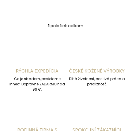
9"
9 1/2"
1
položiek celkom
O
v
l
á
d
a
c
i
RÝCHLA EXPEDÍCIA
ČESKÉ KOŽENÉ VÝROBKY
e
p
Čo je skladom, posielame
Dlhá životnosť, poctivá práca a
r
ihneď. Dopravné ZADARMO nad
precíznosť.
v
96 €.
k
y
v
ý
p
i
s
RODINNÁ FIRMA S
SPOKOJNÍ ZÁKAZNÍCI