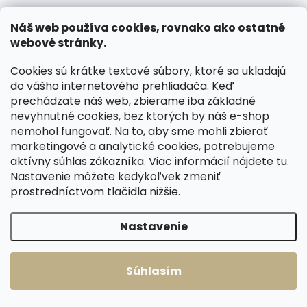
Skladom, odosielame ihneď
Skladom, odosielame ihneď
Náš web používa cookies, rovnako ako ostatné
(>2 ks)
(2 ks)
webové stránky.
Dámske kožené
Dámske kožené
rukavice Špongr
rukavice Špongr
Cookies sú krátke textové súbory, ktoré sa ukladajú
TARA šedé s
TARA červené s
do vášho internetového prehliadača. Keď
kašmírovou
kašmírovou
€57,33
€61,46
prechádzate náš web, zbierame iba základné
podšívkou
podšívkou
nevyhnutné cookies, bez ktorých by náš e-shop
Detail
Detail
nemohol fungovať. Na to, aby sme mohli zbierať
marketingové a analytické cookies, potrebujeme
6 1/2"
7"
7 1/2"
6 1/2"
7"
7 1/2"
aktívny súhlas zákazníka. Viac informácií nájdete
tu
.
8"
8 1/2"
8"
8 1/2"
Nastavenie môžete kedykoľvek zmeniť
prostredníctvom tlačidla nižšie.
ČESKÁ VÝROBA
ČESKÁ VÝROBA
Nastavenie
Súhlasím