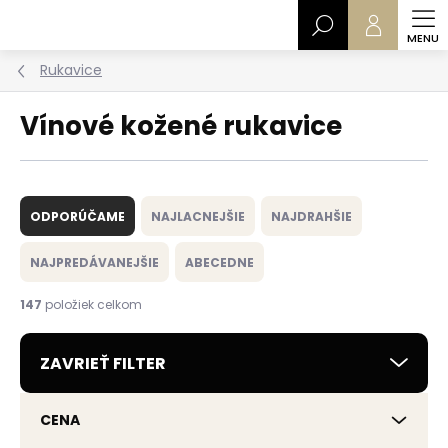
Prejsť
Hľadať
na
obsah
Rukavice
Vínové kožené rukavice
R
a
ODPORÚČAME
NAJLACNEJŠIE
NAJDRAHŠIE
d
e
NAJPREDÁVANEJŠIE
ABECEDNE
n
i
147
položiek celkom
e
p
ZAVRIEŤ FILTER
r
o
d
CENA
u