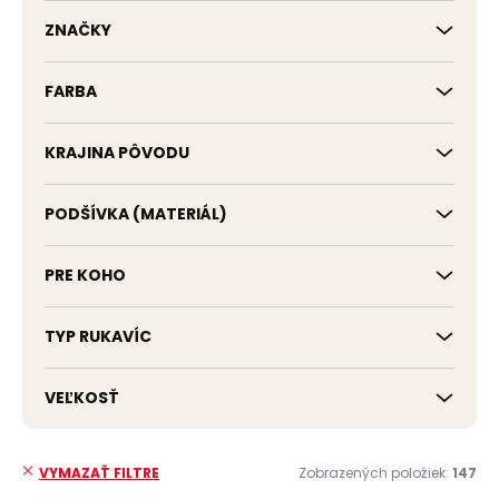
k
t
ZNAČKY
o
v
FARBA
KRAJINA PÔVODU
PODŠÍVKA (MATERIÁL)
PRE KOHO
TYP RUKAVÍC
VEĽKOSŤ
Zobrazených položiek:
147
VYMAZAŤ FILTRE