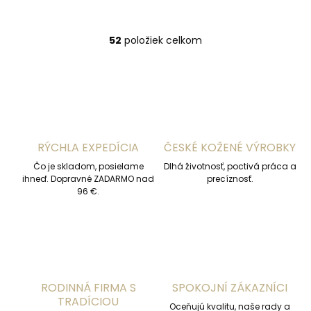
52
položiek celkom
O
v
l
á
d
a
c
i
RÝCHLA EXPEDÍCIA
ČESKÉ KOŽENÉ VÝROBKY
e
p
Čo je skladom, posielame
Dlhá životnosť, poctivá práca a
r
ihneď. Dopravné ZADARMO nad
precíznosť.
v
96 €.
k
y
v
ý
p
i
s
RODINNÁ FIRMA S
SPOKOJNÍ ZÁKAZNÍCI
u
TRADÍCIOU
Oceňujú kvalitu, naše rady a