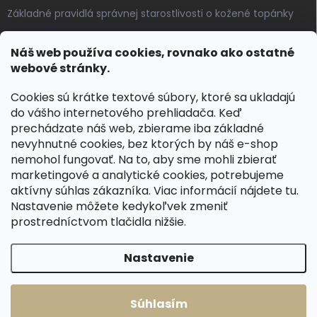
Základné pravidlá správnej starostlivosti o kožené topánky
Ako sa starať o voskované, anilínové a olejované kože
Náš web používa cookies, rovnako ako ostatné
Výroba českých kožených opaskov: vôňa pravej kože, dotyk
webové stránky.
remesla
Cookies sú krátke textové súbory, ktoré sa ukladajú
do vášho internetového prehliadača. Keď
KONTAKT
prechádzate náš web, zbierame iba základné
nevyhnutné cookies, bez ktorých by náš e-shop
dotazy
@
spongr.cz
nemohol fungovať. Na to, aby sme mohli zbierať
marketingové a analytické cookies, potrebujeme
+420 776 663 962
aktívny súhlas zákazníka. Viac informácií nájdete
tu
.
https://www.facebook.com/spongr.cz
Nastavenie môžete kedykoľvek zmeniť
prostredníctvom tlačidla nižšie.
spongr.cz
Nastavenie
Copyright 2026
Špongr.cz
. Všetky práva vyhradené.
Súhlasím