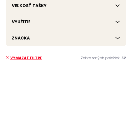
VEĽKOSŤ TAŠKY
VYUŽITIE
ZNAČKA
Zobrazených položiek:
52
VYMAZAŤ FILTRE
V
ý
p
i
s
p
r
o
d
u