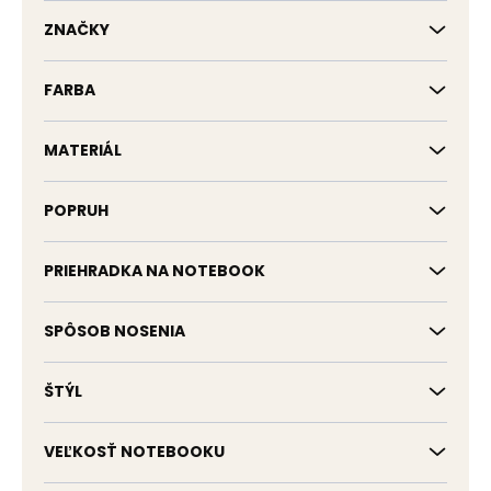
k
t
ZNAČKY
o
v
FARBA
MATERIÁL
POPRUH
PRIEHRADKA NA NOTEBOOK
SPÔSOB NOSENIA
ŠTÝL
VEĽKOSŤ NOTEBOOKU