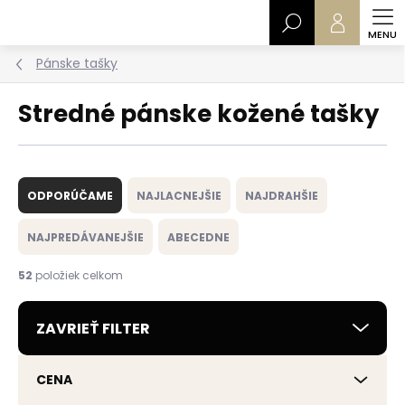
Prejsť
Hľadať
na
obsah
Pánske tašky
Stredné pánske kožené tašky
R
a
ODPORÚČAME
NAJLACNEJŠIE
NAJDRAHŠIE
d
e
NAJPREDÁVANEJŠIE
ABECEDNE
n
i
52
položiek celkom
e
p
ZAVRIEŤ FILTER
r
o
d
CENA
u