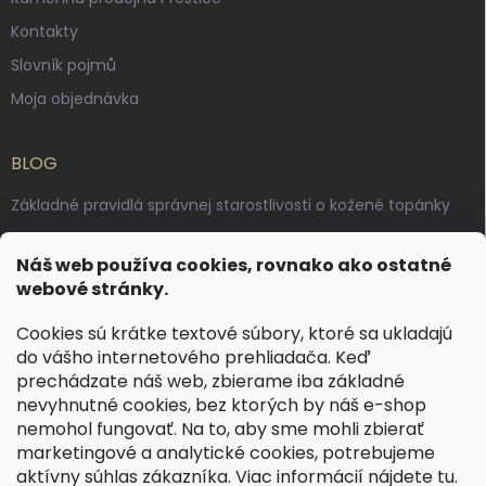
Kontakty
Slovník pojmů
Moja objednávka
BLOG
Základné pravidlá správnej starostlivosti o kožené topánky
Ako sa starať o voskované, anilínové a olejované kože
Náš web používa cookies, rovnako ako ostatné
Výroba českých kožených opaskov: vôňa pravej kože, dotyk
webové stránky.
remesla
Cookies sú krátke textové súbory, ktoré sa ukladajú
do vášho internetového prehliadača. Keď
KONTAKT
prechádzate náš web, zbierame iba základné
nevyhnutné cookies, bez ktorých by náš e-shop
dotazy
@
spongr.cz
nemohol fungovať. Na to, aby sme mohli zbierať
marketingové a analytické cookies, potrebujeme
+420 776 663 962
aktívny súhlas zákazníka. Viac informácií nájdete
tu
.