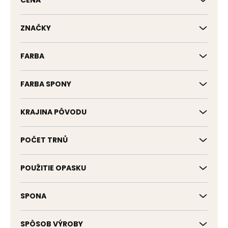
CENA
u
k
t
ZNAČKY
o
v
FARBA
FARBA SPONY
KRAJINA PÔVODU
POČET TRNŮ
POUŽITIE OPASKU
SPONA
SPÔSOB VÝROBY