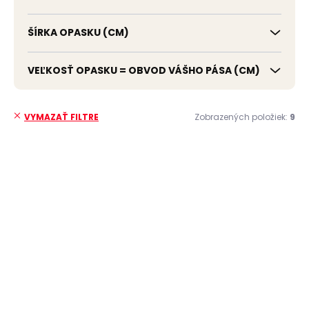
ŠÍRKA OPASKU (CM)
VEĽKOSŤ OPASKU = OBVOD VÁŠHO PÁSA (CM)
Zobrazených položiek:
9
VYMAZAŤ FILTRE
V
ý
ČESKÁ VÝROBA
ČESKÁ VÝROBA
p
i
s
p
r
o
d
u
Skladom, odosielame ihneď
k
(>2 ks)
Skladom, odosielame ihneď