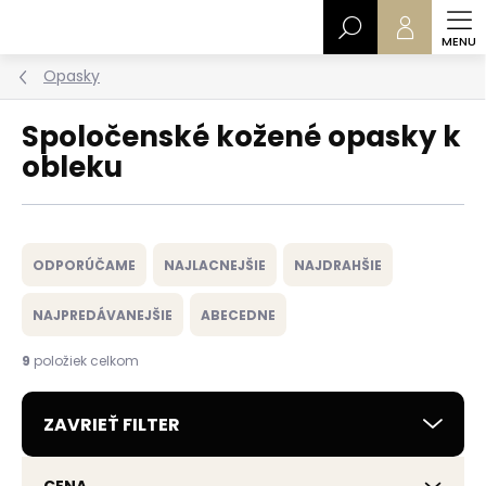
Prejsť
Hľadať
na
obsah
Opasky
Spoločenské kožené opasky k
obleku
R
a
ODPORÚČAME
NAJLACNEJŠIE
NAJDRAHŠIE
d
e
NAJPREDÁVANEJŠIE
ABECEDNE
n
i
9
položiek celkom
e
p
ZAVRIEŤ FILTER
r
o
d