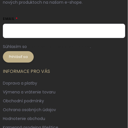
nových produktoch na našom e-shope.
EMAIL
Súhlasím so
spracovaním osobných údajov
.
Prihlásiť sa
INFORMACE PRO VÁS
Doprava a platby
Výmena a vrátenie tovaru
Obchodní podmínky
Ochrana osobných údajov
Hodnotenie obchodu
Kamenná prodejna Přeštice