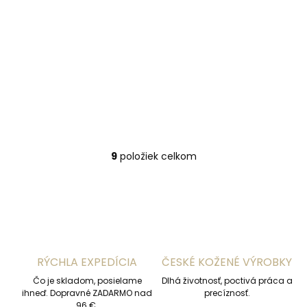
€24,71
Detail
80 cm
85 cm
90 cm
95 cm
100 cm
105 cm
110 cm
115 cm
9
položiek celkom
O
v
l
á
d
a
c
i
RÝCHLA EXPEDÍCIA
ČESKÉ KOŽENÉ VÝROBKY
e
p
Čo je skladom, posielame
Dlhá životnosť, poctivá práca a
r
ihneď. Dopravné ZADARMO nad
precíznosť.
v
96 €.