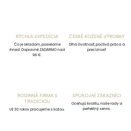
a
k
c
o
i
e
v
p
a
r
n
v
RÝCHLA EXPEDÍCIA
ČESKÉ KOŽENÉ VÝROBKY
i
k
e
Čo je skladom, posielame
y
Dlhá životnosť, poctivá práca a
ihneď. Dopravné ZADARMO nad
precíznosť.
v
96 €.
ý
p
i
s
u
RODINNÁ FIRMA S
SPOKOJNÍ ZÁKAZNÍCI
TRADÍCIOU
Oceňujú kvalitu, naše rady a
perfektný servis.
Už 30 rokov pracujeme s kožou.