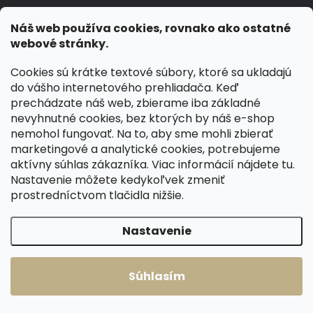
Doprava a platby
Náš web používa cookies, rovnako ako ostatné
webové stránky.
Výmena a vrátenie tovaru
Obchodní podmínky
Cookies sú krátke textové súbory, ktoré sa ukladajú
do vášho internetového prehliadača. Keď
Ochrana osobných údajov
prechádzate náš web, zbierame iba základné
Hodnotenie obchodu
nevyhnutné cookies, bez ktorých by náš e-shop
Kamenná prodejna Přeštice
nemohol fungovať. Na to, aby sme mohli zbierať
marketingové a analytické cookies, potrebujeme
Kontakty
aktívny súhlas zákazníka. Viac informácií nájdete
tu
.
Slovník pojmů
Nastavenie môžete kedykoľvek zmeniť
prostredníctvom tlačidla nižšie.
Moja objednávka
Nastavenie
BLOG
Základné pravidlá správnej starostlivosti o kožené topánky
Súhlasím
Ako sa starať o voskované, anilínové a olejované kože