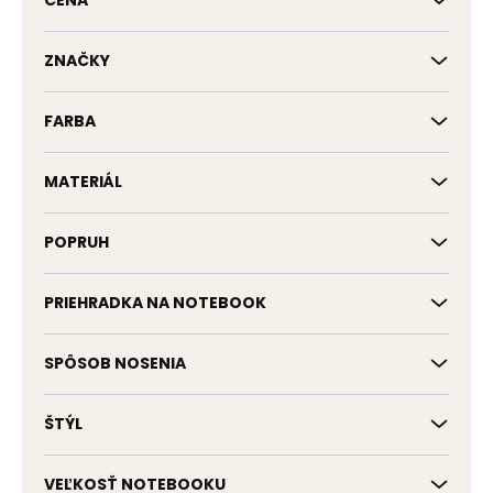
CENA
u
k
t
ZNAČKY
o
v
FARBA
MATERIÁL
POPRUH
PRIEHRADKA NA NOTEBOOK
SPÔSOB NOSENIA
ŠTÝL
VEĽKOSŤ NOTEBOOKU