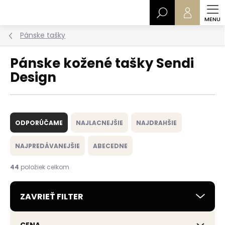
Prejsť
Hľadať
na
obsah
Pánske tašky
Pánske kožené tašky Sendi
Design
R
a
ODPORÚČAME
NAJLACNEJŠIE
NAJDRAHŠIE
d
e
NAJPREDÁVANEJŠIE
ABECEDNE
n
i
44
položiek celkom
e
p
ZAVRIEŤ FILTER
r
o
d