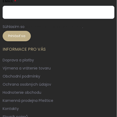
EMAIL
Súhlasím so
spracovaním osobných údajov
.
Prihlásiť sa
INFORMACE PRO VÁS
Doprava a platby
Výmena a vrátenie tovaru
Obchodní podmínky
Ochrana osobných údajov
Hodnotenie obchodu
Kamenná prodejna Přeštice
Kontakty
Slovník pojmů