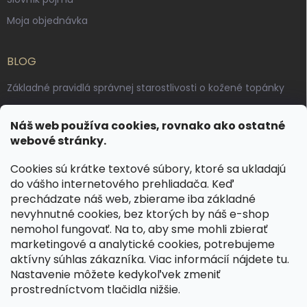
Moja objednávka
BLOG
Základné pravidlá správnej starostlivosti o kožené topánky
Ako sa starať o voskované, anilínové a olejované kože
Náš web používa cookies, rovnako ako ostatné
Výroba českých kožených opaskov: vôňa pravej kože, dotyk
webové stránky.
remesla
Cookies sú krátke textové súbory, ktoré sa ukladajú
do vášho internetového prehliadača. Keď
KONTAKT
prechádzate náš web, zbierame iba základné
nevyhnutné cookies, bez ktorých by náš e-shop
dotazy
@
spongr.cz
nemohol fungovať. Na to, aby sme mohli zbierať
marketingové a analytické cookies, potrebujeme
+420 776 663 962
aktívny súhlas zákazníka. Viac informácií nájdete
tu
.
https://www.facebook.com/spongr.cz
Nastavenie môžete kedykoľvek zmeniť
prostredníctvom tlačidla nižšie.
spongr.cz