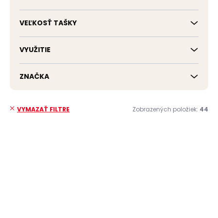
VEĽKOSŤ TAŠKY
VYUŽITIE
ZNAČKA
Zobrazených položiek:
44
VYMAZAŤ FILTRE
V
ý
p
ZADARMO
i
s
p
r
o
d